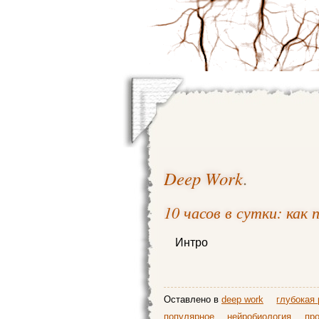
Deep Work
.
10 часов в сутки: как
Интро
Оставлено в
deep work
глубокая 
популярное
нейробиология
пр