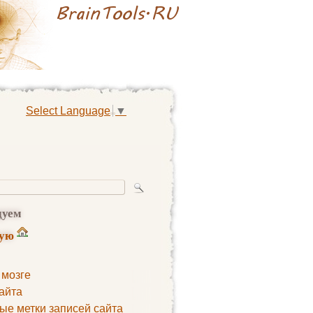
Select Language
▼
дуем
ную
 мозге
айта
ые метки записей сайта