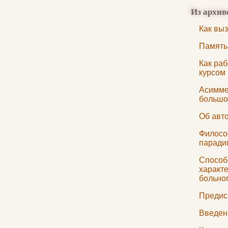
Из архив
Как вы
Память
Как ра
курсом
Асимме
большо
Об авт
Филосо
паради
Способ,
характ
больно
Предис
Введен