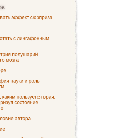
ов
звать эффект сюрприза
ботать с лингафонным
трия полушарий
го мозга
оре
фия науки и роль
гм
 каким пользуется врач,
еризуя состояние
го
ловие автора
ие