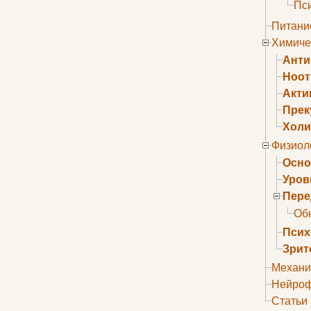
Пс
Питани
Химиче
Анти
Ноо
Акти
Прек
Холи
Физиол
Осно
Уров
Пере
Об
Псих
Зрит
Механи
Нейроф
Статьи