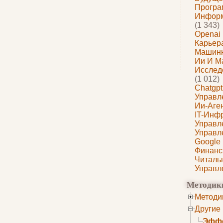
Програ
Информ
(1 343)
Openai
Карьера
Машин
Ии И М
Исслед
(1 012)
Chatgpt
Управл
Ии-Аге
IT-Инф
Управл
Управл
Google
Финанс
Читаль
Управл
Методик
Методи
Другие
Эффе