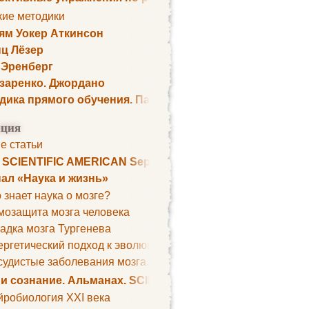
кие методики
ям Уокер Аткинсон
ц Лёзер
 Эренберг
озаренко. Джордано
дика прямого обучения. Пауль Шелли
ция
е статьи
. SCIENTIFIC AMERICAN September 1979
ал «Наука и жизнь»
 знает наука о мозге?
мозащита мозга человека
адка мозга Тургенева
ргетический подход к эволюции мозга
удистые заболевания мозга. Все может начаться с головно
 и сознание. Альманах. SCIENTIFIC AMERICAN
йробиология XXI века