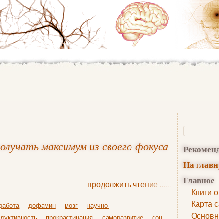
 получать максимум из своего фокуса
Рекомен
На глав
Главное
продолжить чтение
......
Книги о
Карта с
работа
дофамин
мозг
научно-
Основн
одуктивность
прокрастинация
саморазвитие
сон