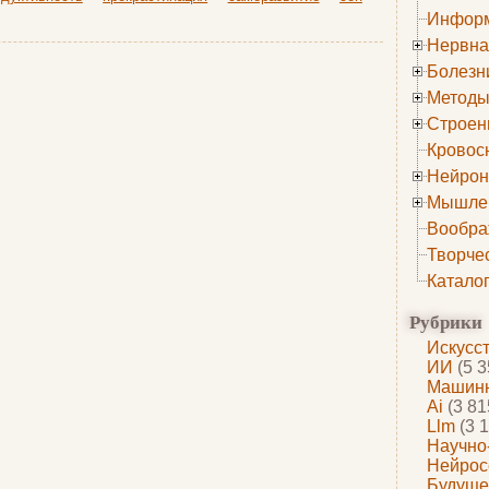
Информ
Нервна
Болезн
Методы
Строен
Кровос
Нейрон
Мышле
Вообра
Творче
Катало
Рубрики
Искусс
ИИ
(5 3
Машинн
Ai
(3 81
Llm
(3 1
Научно
Нейрос
Будуще