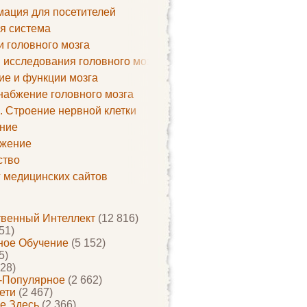
ация для посетителей
я система
и головного мозга
 исследования головного мозга
ие и функции мозга
набжение головного мозга
. Строение нервной клетки
ние
жение
ство
г медицинских сайтов
твенный Интеллект
(12 816)
51)
ое Обучение
(5 152)
5)
28)
-Популярное
(2 662)
ети
(2 467)
е Здесь
(2 366)