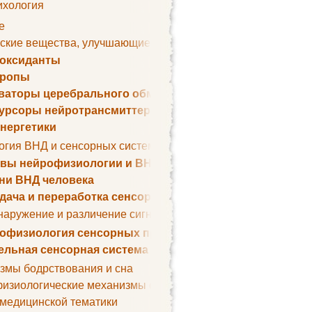
ихология
е
ские вещества, улучшающие умственные способности
оксиданты
тропы
ваторы церебрального обмена веществ
урсоры нейротрансмиттеров
нергетики
огия ВНД и сенсорных систем
вы нейрофизиологии и ВНД
ни ВНД человека
дача и переработка сенсорных сигналов
наружение и различение сигналов. Сенсорная рецепция
офизиология сенсорных процессов
ельная сенсорная система
змы бодрствования и сна
изиологические механизмы сна
 медицинской тематики