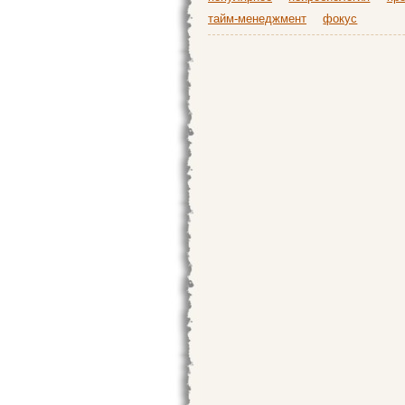
тайм-менеджмент
фокус