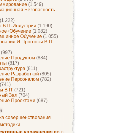
ммирование
(1 549)
ационная Безопасность
(1 222)
 В IT-Индустрии
(1 190)
ное+обучение
(1 082)
ашинное Обучение
(1 055)
ования И Прогнозы В IT
(997)
ение Продуктом
(884)
нты
(817)
раструктура
(811)
ение Разработкой
(805)
ение Персоналом
(782)
(741)
ы В IT
(721)
ный Зал
(704)
ение Проектами
(687)
и
ка совершенствования
 методики
ктивные упражнения по развитию памяти