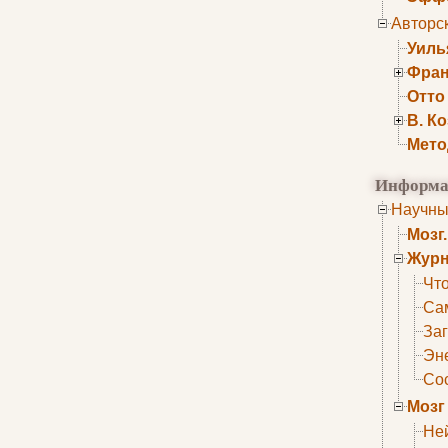
Авторс
Уиль
Фран
Отто
В. К
Мето
Информа
Научны
Мозг
Журн
Что
Са
Заг
Эне
Сос
Мозг
Не