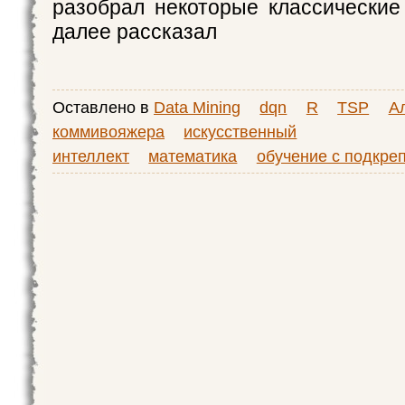
разобрал некоторые классически
далее рассказал
Оставлено в
Data Mining
dqn
R
TSP
А
коммивояжера
искусственный
интеллект
математика
обучение с подкре