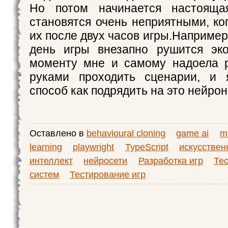
Но потом начинается настояща
становятся очень неприятными, ко
их после двух часов игры.Например,
день игры внезапно рушится эко
моменту мне и самому надоела р
руками проходить сценарии, и 
способ как подрядить на это нейрон
Оставлено в
behavioural cloning
game ai
m
learning
playwright
TypeScript
искусстве
интеллект
нейросети
Разработка игр
Тес
систем
Тестирование игр