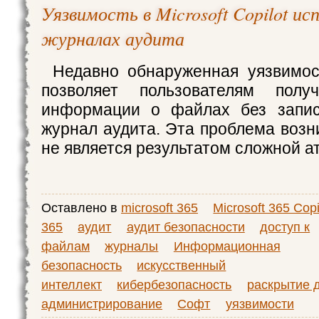
Уязвимость в Microsoft Copilot ис
журналах аудита
Недавно обнаруженная уязвимос
позволяет пользователям полу
информации о файлах без запис
журнал аудита. Эта проблема возн
не является результатом сложной ат
Оставлено в
microsoft 365
Microsoft 365 Copi
365
аудит
аудит безопасности
доступ к
файлам
журналы
Информационная
безопасность
искусственный
интеллект
кибербезопасность
раскрытие 
администрирование
Софт
уязвимости