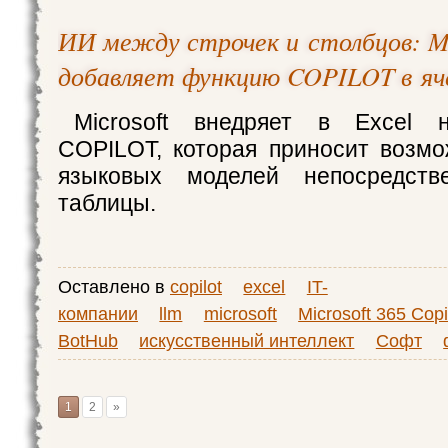
ИИ между строчек и столбцов: Mi
добавляет функцию COPILOT в яче
Microsoft внедряет в Excel 
COPILOT, которая приносит возм
языковых моделей непосредств
таблицы.
Оставлено в
copilot
excel
IT-
компании
llm
microsoft
Microsoft 365 Copi
BotHub
искусственный интеллект
Софт
1
2
»