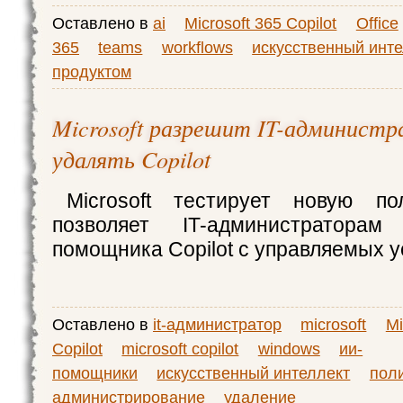
Оставлено в
ai
Microsoft 365 Copilot
Office
365
teams
workflows
искусственный инт
продуктом
Microsoft разрешит IT-админист
удалять Copilot
Microsoft тестирует новую пол
позволяет IT-администратора
помощника Copilot с управляемых у
Оставлено в
it-администратор
microsoft
Mi
Copilot
microsoft copilot
windows
ии-
помощники
искусственный интеллект
пол
администрирование
удаление