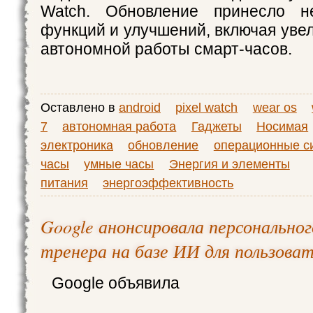
Watch. Обновление принесло н
функций и улучшений, включая уве
автономной работы смарт-часов.
Оставлено в
android
pixel watch
wear os
7
автономная работа
Гаджеты
Носимая
электроника
обновление
операционные с
часы
умные часы
Энергия и элементы
питания
энергоэффективность
Google анонсировала персонально
тренера на базе ИИ для пользовате
Google объявила