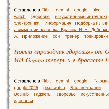
Оставлено в
Fitbit
gemini
google
pixel
watch
здоровье
искусственный интеллект
электроника
Информация
Подборка из кни
асимметрии человека. Брагина Н. Н., Доброхо
А.
Приложение
сон
тренер
тренировки
Новый «проводник здоровья» от G
ИИ Gemini теперь и в браслете Fi
Оставлено в
Fitbit
gemini
google
IT-комп
google 2025
pixel watch
Блог компании
BotHub
Гаджеты
здоровье
искусственны
здоровья