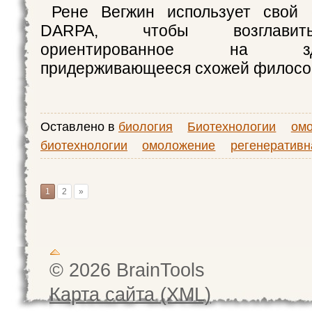
Рене Вегжин использует свой
DARPA, чтобы возглавить
ориентированное на 
придерживающееся схожей филосо
Оставлено в
биология
Биотехнологии
ом
биотехнологии
омоложение
регенеративн
1
2
»
© 2026 BrainTools
Карта сайта (XML)