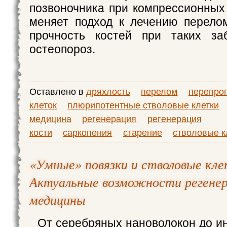
позвоночника при компрессионных
меняет подход к лечению перело
прочность костей при таких заб
остеопороз.
Оставлено в
дряхлость
перелом
перепро
клеток
плюрипотентные стволовые клетки
медицина
регенерация
регенерация
кости
саркопения
старение
стволовые к
«Умные» повязки и стволовые кле
Актуальные возможности регене
медицины
От серебряных нановолокон до и