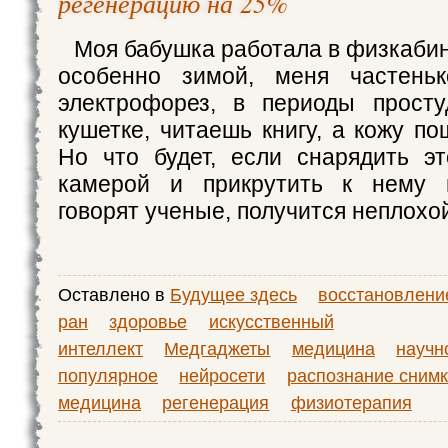
регенерацию на 25%
Моя бабушка работала в физкабине
особенно зимой, меня частень
электрофорез, в периоды прост
кушетке, читаешь книгу, а кожу п
Но что будет, если снарядить э
камерой и прикрутить к нему 
говорят ученые, получится неплохо
Оставлено в
Будущее здесь
восстановлени
ран
здоровье
искусственный
интеллект
Медгаджеты
медицина
научн
популярное
нейросети
распознание сним
медицина
регенерация
физиотерапия