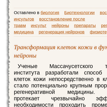
Оставлено в
биология
Биотехнологии
вос
инсультов
восстановление после
травм
инсульт
нейроны
препараты
ре
медицина
регенерация нейронов
физиоте
Трансформация клеток кожи в фу
нейроны
Ученые Массачусетского тех
института разработали способ 
клеток кожи непосредственно в кл
стало потенциально крупным про
регенеративной медицины. Т
протекает чрезвычайно эфф
необходимости проходить пром