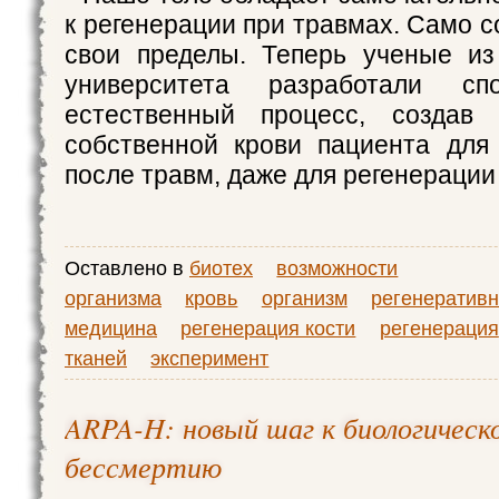
к регенерации при травмах. Само со
свои пределы. Теперь ученые из
университета разработали сп
естественный процесс, создав
собственной крови пациента для
после травм, даже для регенерации
Оставлено в
биотех
возможности
организма
кровь
организм
регенератив
медицина
регенерация кости
регенерация
тканей
эксперимент
ARPA-H: новый шаг к биологическ
бессмертию