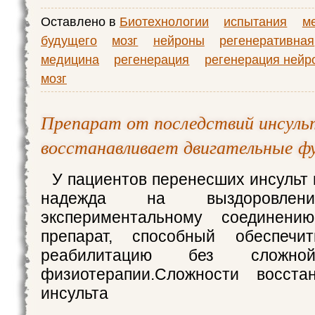
Оставлено в
Биотехнологии
испытания
м
будущего
мозг
нейроны
регенеративная
медицина
регенерация
регенерация нейр
мозг
Препарат от последствий инсуль
восстанавливает двигательные ф
У пациентов перенесших инсульт 
надежда на выздоровлени
экспериментальному соединени
препарат, способный обеспечи
реабилитацию без сложно
физиотерапии.Сложности восста
инсульта