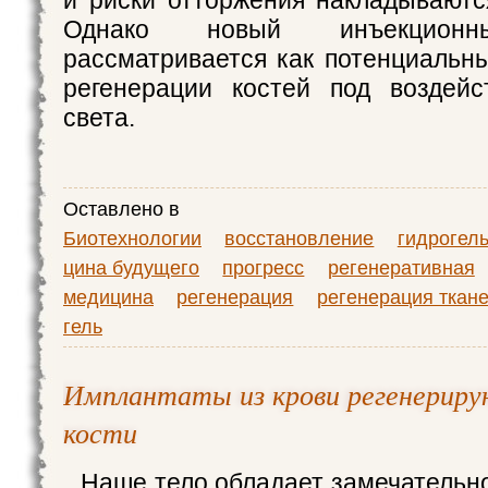
и риски отторжения накладываются
Однако новый инъекционн
рассматривается как потенциальн
регенерации костей под воздейс
света.
Оставлено в
Биотехнологии
восстановление
гидрогел
цина будущего
прогресс
регенеративная
медицина
регенерация
регенерация ткан
гель
Имплантаты из крови регенерир
кости
Наше тело обладает замечательн