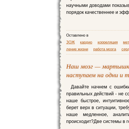
научными доводами показыв
порядок качественнее и эф
Оставлено в
ЗОЖ
кардио
корреляция
ме
ление жизни
работа мозга
сер
Наш мозг — мартышка
наступаем на одни и 
Давайте начнем с ошибки
правильных действий - не со
наше быстрое, интуитивно
берет верх в ситуации, тре
наше медленное, аналит
происходит?Две системы в г