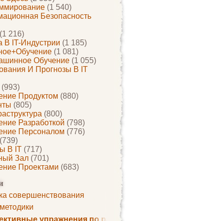
ммирование
(1 540)
ационная Безопасность
(1 216)
 В IT-Индустрии
(1 185)
ное+обучение
(1 081)
ашинное Обучение
(1 055)
ования И Прогнозы В IT
(993)
ение Продуктом
(880)
нты
(805)
раструктура
(800)
ение Разработкой
(798)
ение Персоналом
(776)
(739)
ы В IT
(717)
ный Зал
(701)
ение Проектами
(683)
и
ка совершенствования
 методики
ктивные упражнения по развитию памяти