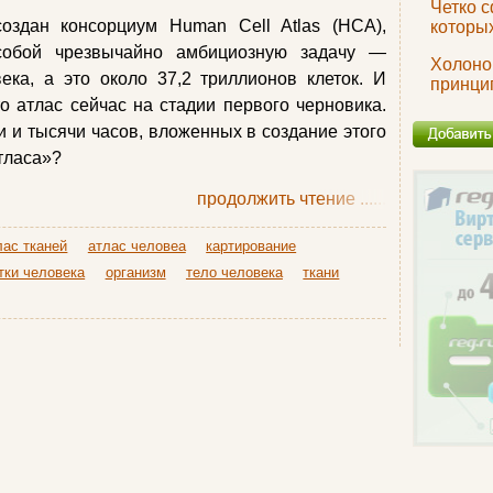
Четко 
оздан консорциум Human Cell Atlas (HCA),
которых
собой чрезвычайно амбициозную задачу —
Холоно
ека, а это около 37,2 триллионов клеток. И
принци
о атлас сейчас на стадии первого черновика.
и и тысячи часов, вложенных в создание этого
тласа»?
продолжить чтение
......
лас тканей
атлас человеа
картирование
тки человека
организм
тело человека
ткани