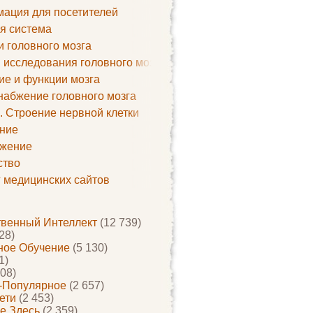
ация для посетителей
я система
и головного мозга
 исследования головного мозга
ие и функции мозга
набжение головного мозга
. Строение нервной клетки
ние
жение
ство
г медицинских сайтов
твенный Интеллект
(12 739)
28)
ое Обучение
(5 130)
1)
08)
-Популярное
(2 657)
ети
(2 453)
е Здесь
(2 359)