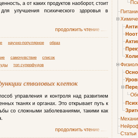
Пс
енность, а от каких продуктов наоборот, стоит
 для улучшения психического здоровья в
Питани
Химиче
Анти
продолжить чтение
......
Ноо
Акти
ье
научно-популярное
образ
Прек
Холи
ние
самочувствие
список
Физиол
фуды
топ суперфудов
Осно
Уров
функции стволовых клеток
Пере
Об
пособ управления и контроля над развитием
Псих
енных тканях и органах. Это открывает путь к
Зрит
рьбы со сложными заболеваниями, такими как
.
Механи
Нейроф
продолжить чтение
......
Статьи