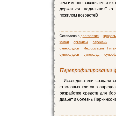
чем именно заключается их ц
держаться подальше.Сыр
пожилом возрастеВ
Оставлено в
долголетие
здоров
жизни
организм
перечень
суперфудов
Информация
Пита
суперфудов
суперфуд
супер
Перепрофилирование 
Исследователи создали с
стволовых клеток в определ
разработке средств для бо
диабет и болезнь Паркинсона