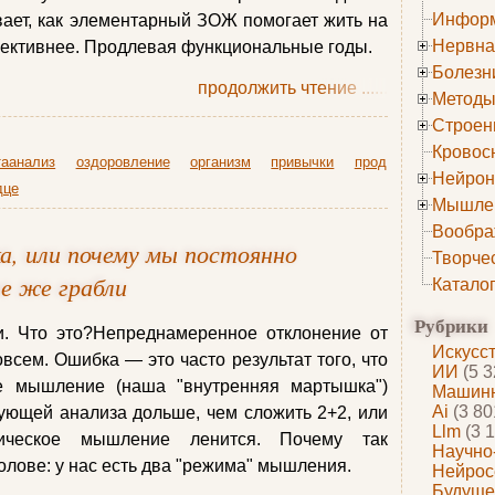
Информ
ает, как элементарный ЗОЖ помогает жить на
Нервна
фективнее. Продлевая функциональные годы.
Болезн
продолжить чтение
......
Методы
Строен
Кровос
таанализ
оздоровление
организм
привычки
прод
Нейрон
дце
Мышле
Вообра
, или почему мы постоянно
Творче
те же грабли
Катало
Рубрики
. Что это?Непреднамеренное отклонение от
Искусс
всем. Ошибка — это часто результат того, что
ИИ
(5 3
е мышление (наша "внутренняя мартышка")
Машинн
Ai
(3 80
бующей анализа дольше, чем сложить 2+2, или
Llm
(3 1
ическое мышление ленится. Почему так
Научно
олове: у нас есть два "режима" мышления.
Нейрос
Будуще