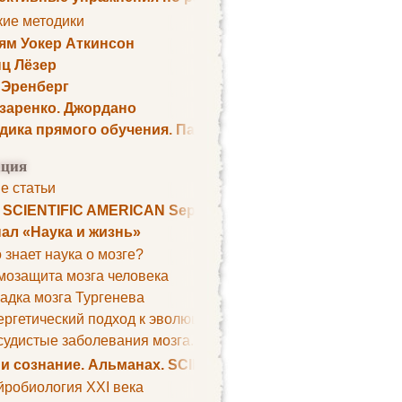
кие методики
ям Уокер Аткинсон
ц Лёзер
 Эренберг
озаренко. Джордано
дика прямого обучения. Пауль Шелли
ция
е статьи
. SCIENTIFIC AMERICAN September 1979
ал «Наука и жизнь»
 знает наука о мозге?
мозащита мозга человека
адка мозга Тургенева
ргетический подход к эволюции мозга
удистые заболевания мозга. Все может начаться с головно
 и сознание. Альманах. SCIENTIFIC AMERICAN
йробиология XXI века