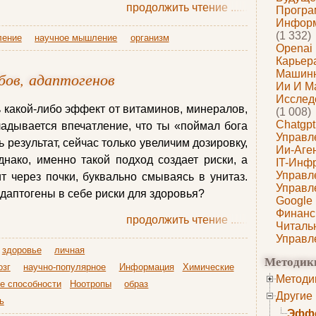
продолжить чтение
......
Програ
Информ
(1 332)
ение
научное мышление
организм
Openai
Карьера
Машин
бов, адаптогенов
Ии И М
Исслед
 какой-либо эффект от витаминов, минералов,
(1 008)
Chatgpt
ладывается впечатление, что ты «поймал бога
Управл
ь результат, сейчас только увеличим дозировку,
Ии-Аге
нако, именно такой подход создает риски, а
IT-Инф
Управл
 через почки, буквально смываясь в унитаз.
Управл
 адаптогены в себе риски для здоровья?
Google
Финанс
продолжить чтение
......
Читаль
Управл
здоровье
личная
Методик
озг
научно-популярное
Информация
Химические
Методи
е способности
Ноотропы
образ
Другие
ь
Эффе