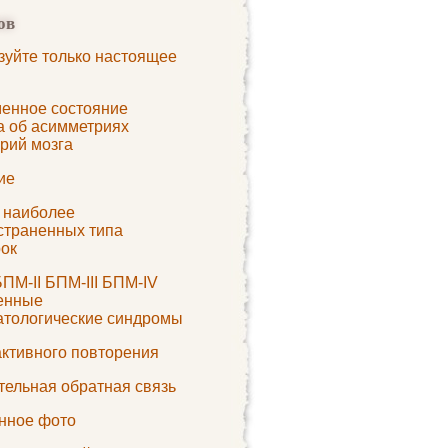
ов
зуйте только настоящее
енное состояние
а об асимметриях
рий мозга
ие
 наиболее
страненных типа
рок
ПМ-II БПМ-III БПМ-IV
енные
атологические синдромы
активного повторения
тельная обратная связь
нное фото