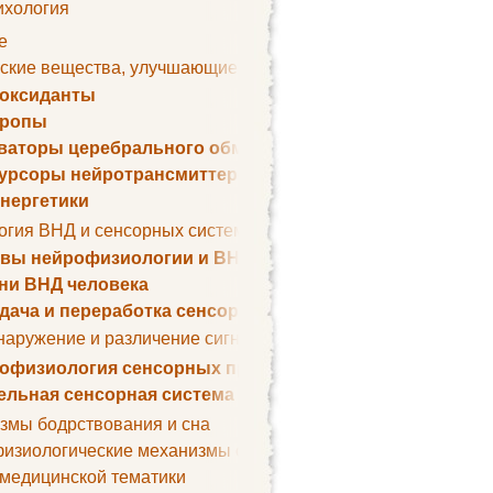
ихология
е
ские вещества, улучшающие умственные способности
оксиданты
тропы
ваторы церебрального обмена веществ
урсоры нейротрансмиттеров
нергетики
огия ВНД и сенсорных систем
вы нейрофизиологии и ВНД
ни ВНД человека
дача и переработка сенсорных сигналов
наружение и различение сигналов. Сенсорная рецепция
офизиология сенсорных процессов
ельная сенсорная система
змы бодрствования и сна
изиологические механизмы сна
 медицинской тематики