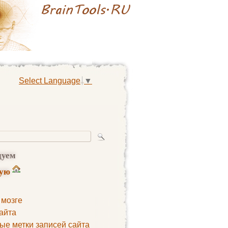
Select Language
▼
дуем
ную
 мозге
айта
ые метки записей сайта