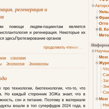
Авторс
ация, регенерация и
Уиль
ов
Фран
Отто
ми помощи людям-пациентам является
В. К
ансплантология и регенерация. Некоторые их
Мето
ся здесьПротезирование органов
Информа
продолжить чтение
......
Научны
Мозг
низм
стволовая
Журн
зы
Эктопротезв
Эндопротезы
Что
Са
ода
Заг
Эне
про технологии, биотехнологии, что-то, что
Сос
ла. Но каждый сторонник ЗОЖа знает, что в
Мозг
жность, сон и питание. Поэтому в материале
Не
одукты вошли в топ суперфудов 2024 года, в