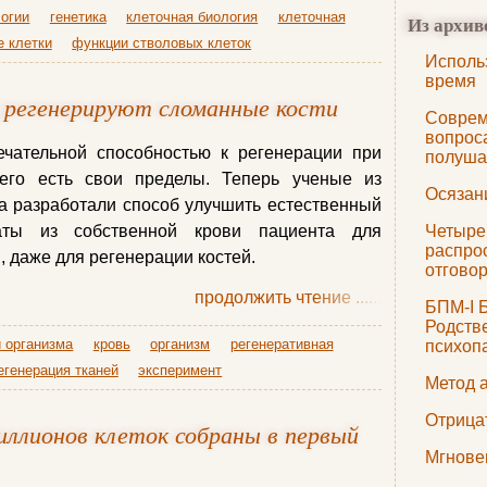
огии
генетика
клеточная биология
клеточная
Из архив
е клетки
функции стволовых клеток
Исполь
время
 регенерируют сломанные кости
Соврем
вопрос
чательной способностью к регенерации при
полуша
его есть свои пределы. Теперь ученые из
Осязан
а разработали способ улучшить естественный
таты из собственной крови пациента для
Четыре
распро
, даже для регенерации костей.
отгово
продолжить чтение
......
БПМ-I Б
Родств
 организма
кровь
организм
регенеративная
психоп
егенерация тканей
эксперимент
Метод 
Отрица
иллионов клеток собраны в первый
Мгнове