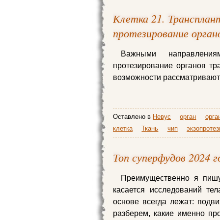
Клетка 21. Трансплант
протезирование орган
Важными направления
протезирование органов тр
возможности рассматривают
Оставлено в
Невус
орган
орга
клетка
Ткань
чип
экзопроте
Топ суперфудов 2024 г
Преимущественно я пишу 
касается исследований те
основе всегда лежат: подви
разберем, какие именно пр