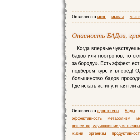
Оставлено в
мозг
мысли
мышл
Опасность БАДов, гри
Когда впервые чувствуешь
бадов или ноотропов, то ск
за бороду». Есть эффект, ест
подберем курс и вперёд! Од
большинство бадов проходит
Где искать истину, и таят ли
Оставлено в
адаптогены
Бады
эффективность
метаболизм
м
вещества, улучшающие умственны
жизни
организм
продуктивност