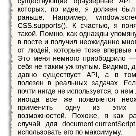
существующие браузерные API в
которых, по идее, я должен был
раньше. Например, window.scr
CSS.supports(). К счастью, я пон
такой. Помню, как однажды упомян
в посте и получил неожиданно мно
от людей, которые тоже впервые
Это меня немного приободрило —
себя не таким уж глупым. Видимо, д
давно существует API, а в том
полезен в реальных задачах. Есл
почти нигде не используется, о нем
иногда все же появляется нео
применить одну из этих м
возможностей. Похоже, я как р
случай для document.currentScr
использовать его по максимуму.