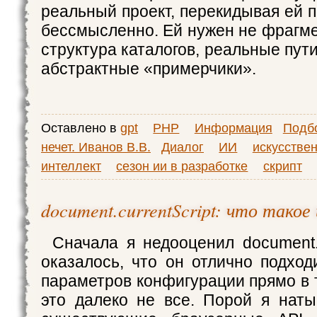
реальный проект, перекидывая ей 
бессмысленно. Ей нужен не фрагме
структура каталогов, реальные пути
абстрактные «примерчики».
Оставлено в
gpt
PHP
Информация
Подбо
нечет. Иванов В.В.
Диалог
ИИ
искусстве
интеллект
сезон ии в разработке
скрипт
document.currentScript: что такое
Сначала я недооценил document.c
оказалось, что он отлично подход
параметров конфигурации прямо в т
это далеко не все. Порой я нат