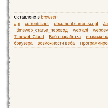
Оставлено в
browser
api
currentscript
document.currentscript
Ja
timeweb_статьи_перевод
web api
webde
Timeweb Cloud
Веб-разработка
возможнос
браузера
возможности веба
Программиро