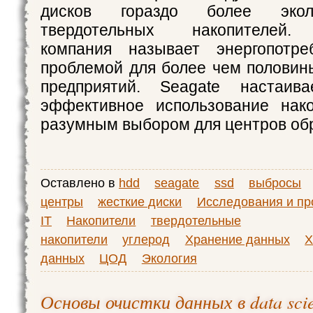
дисков гораздо более экол
твердотельных накопителей.
компания называет энергопотре
проблемой для более чем половин
предприятий. Seagate настаив
эффективное использование нако
разумным выбором для центров об
Оставлено в
hdd
seagate
ssd
выбросы
центры
жесткие диски
Исследования и пр
IT
Накопители
твердотельные
накопители
углерод
Хранение данных
Х
данных
ЦОД
Экология
Основы очистки данных в data sci