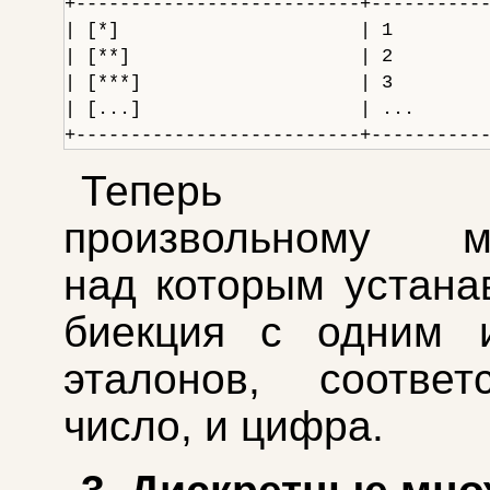
+--------------------------+-----------
| [*]                      | 1         
| [**]                     | 2         
| [***]                    | 3         
| [...]                    | ...       
Теперь л
произвольному мн
над которым устана
биекция с одним 
эталонов, соответ
число, и цифра.