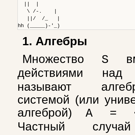
  ||  |                                
   \ /-.    |                          
   ||/  /_   |                         
1. Алгебры
Множество
вм
S
действиями н
называют алгебр
системой (или унив
алгеброй)
А = 
Частный случа