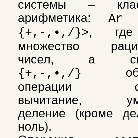
системы – класс
арифметика:
Ar
, г
{+,-,•,/}>
множество рацио
чисел, а сим
обозн
{+,-,•,/}
операции сло
вычитание, умн
деление (кроме де
ноль).