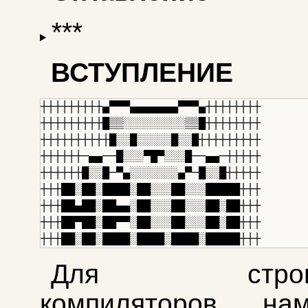
***
ВСТУПЛЕНИЕ
┼┼┼┼┼┼┼┼┼▄▀▀▀▄▄▄▄▄▄▄▀▀▀▄┼┼┼┼┼┼┼┼  

┼┼┼┼┼┼┼┼┼█▒▒░░░░░░░░░▒▒█┼┼┼┼┼┼┼┼   

┼┼┼┼┼┼┼┼┼┼█░░█░░░░░█░░█┼┼┼┼┼┼┼┼┼   

┼┼┼┼┼┼─▄▄──█░░░▀█▀░░░█──▄▄─┼┼┼┼┼  

┼┼┼┼┼┼█░░█─▀▄░░░░░░░▄▀─█░░█┼┼┼┼┼  

┼┼┼██░██░████░██░░░██░░░█████┼┼┼  

┼┼┼██▄██░██▄▄░██░░░██░░░██░██┼┼┼  

┼┼┼██▀██░██▀▀░██░░░██░░░██░██┼┼┼  

Для строите
компиляторов, н