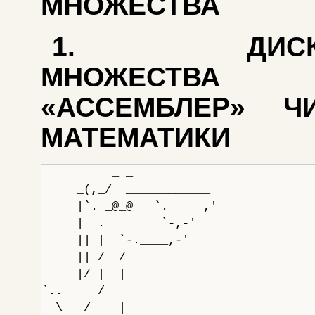
МНОЖЕСТВА
1. ДИСКР
МНОЖЕСТВ
«АССЕМБЛЕР» Ч
МАТЕМАТИКИ
          _ _                          
     _(,_/  ____________               
     |`. _@_@   `.     ,'              
     |  .        `-,-'                 
     || |  `-.____,-'                  
     || /  /                           
     |/ |  |                           
`..     /                              
  \   /    |                           