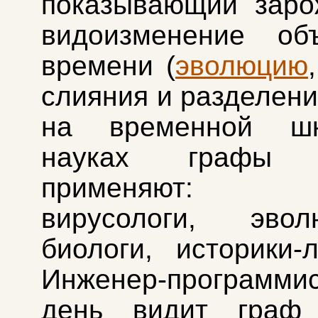
показывающий заро
видоизменение об
времени (
эволюцию
слияния и разделени
на временной шк
науках графы г
применяют: ге
вирусологи, эвол
биологи, историки-л
Инженер-программи
день видит граф 