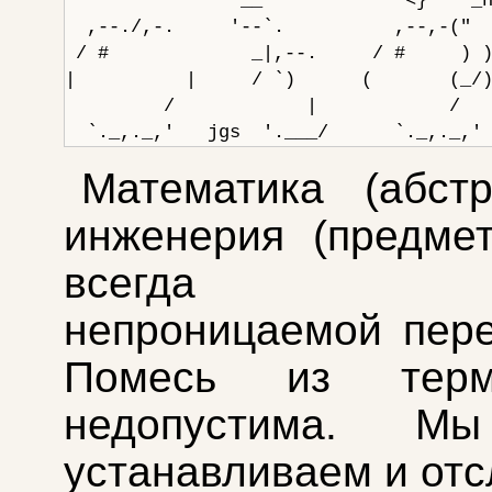
                __             <}    _h
  ,--./,-.     '--`.          ,--,-("  
 / #             _|,--.     / #     ) )
|          |     / `)      (       (_/)
         /            |            /   
Математика (абст
инженерия (предме
всегда отд
непроницаемой пере
Помесь из тер
недопустима. Мы
устанавливаем и от