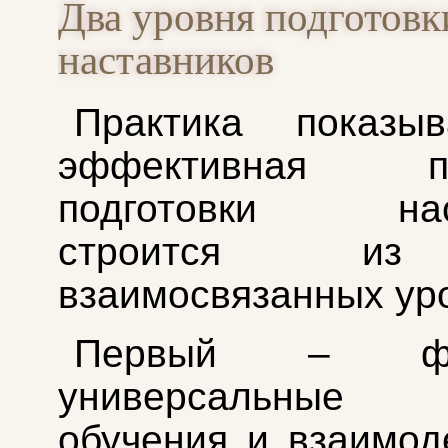
Два уровня подготовк
наставников
Практика показыв
эффективная пр
подготовки наст
строится и
взаимосвязанных ур
Первый – фор
универсальные
обучения и взаимод