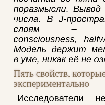
поразмысли. Вывод
числа. В J-простр
слоям – tho
consciousness, half
Модель держит мет
в уме, никак её не оз
Пять свойств, которы
экспериментально
Исследователи н