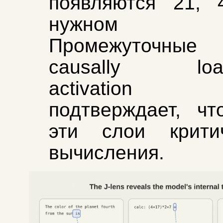
появляются 21, 
нужном по
Промежуточные 
causally load-
activation p
подтверждает, ч
эти слои крит
вычисления.