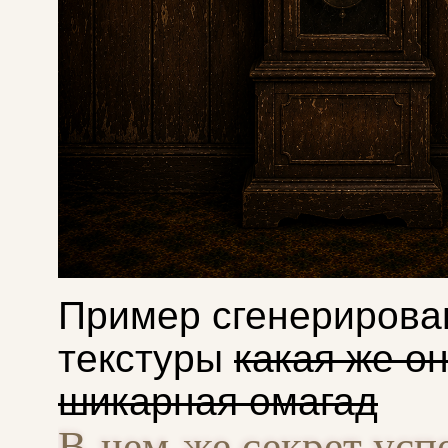
Пример сгенерирова
текстуры
какая же о
шикарная омагад
В чем же секрет ус