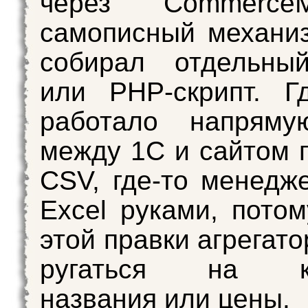
через Commerc
самописный механи
собирал отдельны
или PHP-скрипт. Г
работало напрямую
между 1С и сайтом 
CSV, где-то менедж
Excel руками, потом
этой правки агрегат
ругаться на кат
названия или цены.