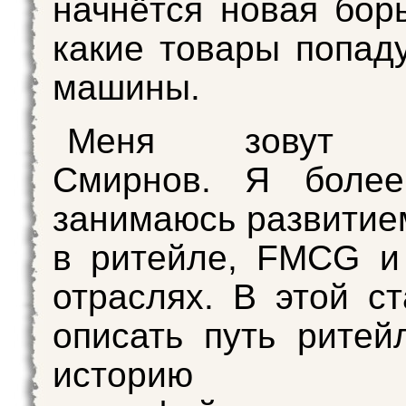
начнётся новая борь
какие товары попаду
машины.
Меня зовут Д
Смирнов. Я боле
занимаюсь развитие
в ритейле, FMCG и
отраслях. В этой ст
описать путь ритей
историю кр