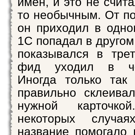
имён, и это не счит
то необычным. От п
он приходил в одно
1С попадал в другом
показывался в тре
фид уходил в че
Иногда только так 
правильно склеива
нужной карточк
некоторых случая
название помогало 