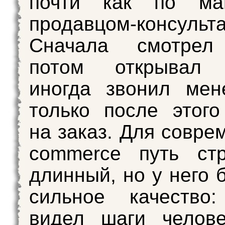
почти как по ма
продавцом-консульт
Сначала смотрел 
потом открывал к
иногда звонил мен
только после этог
на заказ. Для совре
commerce путь ст
длинный, но у него 
сильное качество:
видел шаги челове