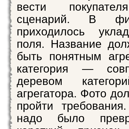
вести покупател
сценарий. В ф
приходилось укла
поля. Название до
быть понятным агре
категория — сов
деревом категор
агрегатора. Фото до
пройти требования
надо было превр