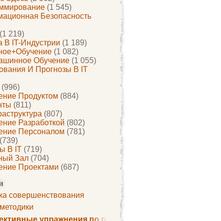
ммирование
(1 545)
ационная Безопасность
(1 219)
 В IT-Индустрии
(1 189)
ное+обучение
(1 082)
ашинное Обучение
(1 055)
ования И Прогнозы В IT
(996)
ение Продуктом
(884)
нты
(811)
раструктура
(807)
ение Разработкой
(802)
ение Персоналом
(781)
(739)
ы В IT
(719)
ный Зал
(704)
ение Проектами
(687)
и
ка совершенствования
 методики
ктивные упражнения по развитию памяти