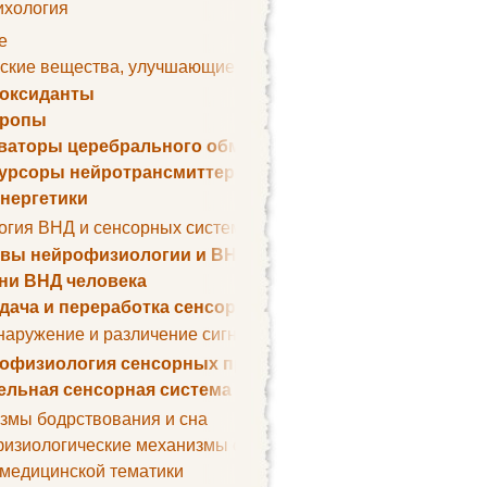
ихология
е
ские вещества, улучшающие умственные способности
оксиданты
тропы
ваторы церебрального обмена веществ
урсоры нейротрансмиттеров
нергетики
огия ВНД и сенсорных систем
вы нейрофизиологии и ВНД
ни ВНД человека
дача и переработка сенсорных сигналов
наружение и различение сигналов. Сенсорная рецепция
офизиология сенсорных процессов
ельная сенсорная система
змы бодрствования и сна
изиологические механизмы сна
 медицинской тематики