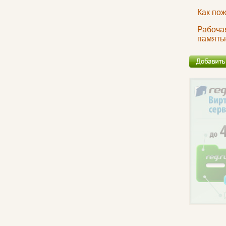
Как по
Рабоча
память