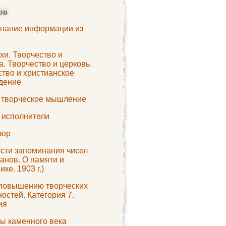
ов
нание информации из
хи. Творчество и
а. Творчество и церковь.
ство и христианское
дение
а творческое мышление
и исполнители
зор
ости запоминания чисел
панов. О памяти и
ке. 1903 г.)
 повышению творческих
остей. Категория 7.
ия
ы каменного века