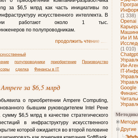
ил о приобретении компании-разработчика
Програ
ng за $6,5 млрд как часть инициативы по
Информ
нфраструктуру искусственного интеллекта. В
(1 338)
Openai
мпании работают около 1 тыс.
Карьера
нженеров по полупроводникам.
Машин
Ии И М
продолжить чтение
......
Исслед
(1 010)
Chatgpt
скусственный
Управл
ение
полупроводники
приобретение
Производство
Ии-Аге
ссоры
сделка
Финансы в IT
IT-Инф
Управл
Управл
Ampere за $6,5 млрд
Google
Финанс
Читаль
объявила о приобретении Ampere Computing,
Управл
снованного бывшим руководителем Intel Рене
Методик
 сумму $6,5 млрд в качестве стратегического
Методи
стиций в инфраструктуру искусственного
Другие
акрытие которой ожидается во второй половине
Эффе
кционировать как дочерняя компания SoftBank,