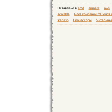
Оставлено в
amd
ampere
aws
scalable
Блог компании mClouds.
железо
Процессоры
Читальны