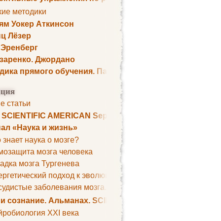
кие методики
ям Уокер Аткинсон
ц Лёзер
 Эренберг
озаренко. Джордано
дика прямого обучения. Пауль Шелли
ция
е статьи
. SCIENTIFIC AMERICAN September 1979
ал «Наука и жизнь»
 знает наука о мозге?
мозащита мозга человека
адка мозга Тургенева
ргетический подход к эволюции мозга
удистые заболевания мозга. Все может начаться с головно
 и сознание. Альманах. SCIENTIFIC AMERICAN
йробиология XXI века