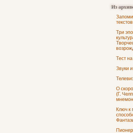
Из архив
Запоми
текстов
Три эпо
культур
Творче
возрож
Тест н
Звуки 
Телеви
О скор
(Г. Чел
мнемони
Ключ к
способн
Фантаз
Пионер