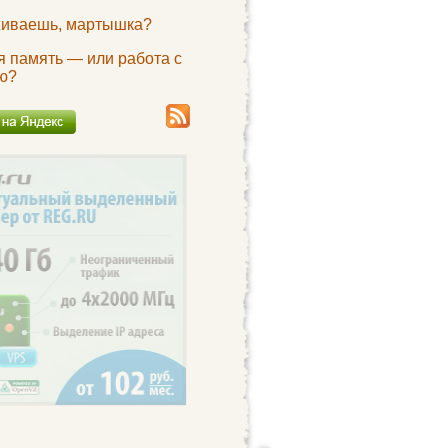
живаешь, мартышка?
я память — или работа с
ю?