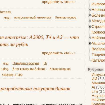
продолжить чтение
......
Информ
Нервна
force rtx
Болезн
игры
искусственный интеллект
Компьютерное
Методы
Строен
Кровос
 enterprise: A2000, T4 и A2 — что
Нейрон
ать за рубль
Мышле
Вообра
продолжить чтение
......
Творче
Катало
gpu
IT-инфраструктура
IT-
Рубрики
turing
Блог компании Selectel
Компьютерное
серверы с gpu
Искусс
ИИ
(5 3
Машинн
 разработчика полупроводников
Ai
(3 80
Llm
(3 1
Научно
Нейрос
Будуще