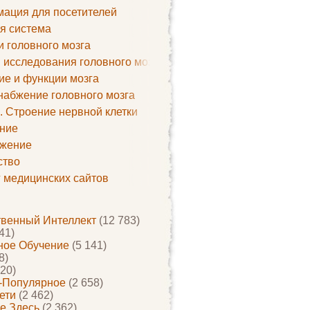
ация для посетителей
я система
и головного мозга
 исследования головного мозга
ие и функции мозга
набжение головного мозга
. Строение нервной клетки
ние
жение
ство
г медицинских сайтов
твенный Интеллект
(12 783)
41)
ое Обучение
(5 141)
8)
20)
-Популярное
(2 658)
ети
(2 462)
е Здесь
(2 362)