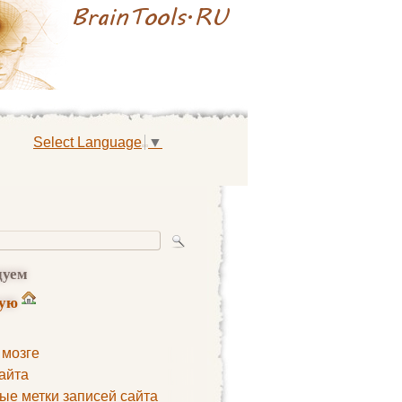
Select Language
▼
дуем
ную
 мозге
айта
ые метки записей сайта