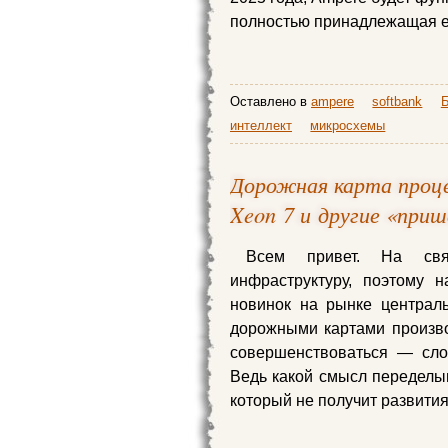
полностью принадлежащая е
Оставлено в
ampere
softbank
Б
интеллект
микросхемы
Дорожная карта проце
Xeon 7 и другие «при
Всем привет. На св
инфраструктуру, поэтому 
новинок на рынке централь
дорожными картами производ
совершенствоваться — сло
Ведь какой смысл переделыв
который не получит развити