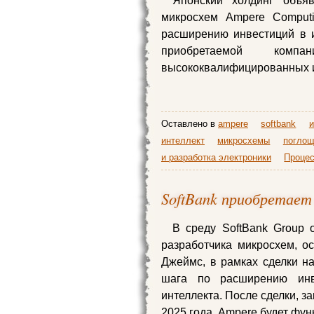
Японский холдинг объяв
микросхем Ampere Computi
расширению инвестиций в и
приобретаемой ко
высококвалифицированных и
Оставлено в
ampere
softbank
и
интеллект
микросхемы
поглощ
и разработка электроники
Проце
SoftBank приобретает 
В среду SoftBank Group 
разработчика микросхем, о
Джеймс, в рамках сделки на
шага по расширению инве
интеллекта. После сделки, з
2025 года, Ampere будет фун