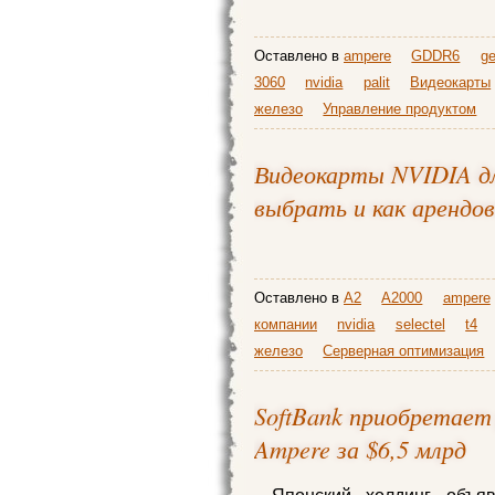
Оставлено в
ampere
GDDR6
ge
3060
nvidia
palit
Видеокарты
железо
Управление продуктом
Видеокарты NVIDIA для
выбрать и как арендов
Оставлено в
A2
A2000
ampere
компании
nvidia
selectel
t4
железо
Серверная оптимизация
SoftBank приобретает
Ampere за $6,5 млрд