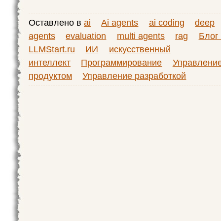
Оставлено в
ai
Ai agents
ai coding
deep
agents
evaluation
multi agents
rag
Блог
LLMStart.ru
ИИ
искусственный
интеллект
Программирование
Управлени
продуктом
Управление разработкой