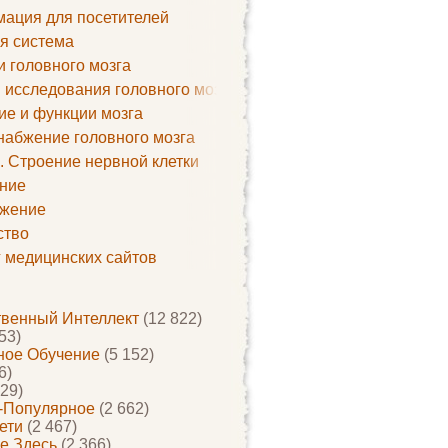
ация для посетителей
я система
и головного мозга
 исследования головного мозга
ие и функции мозга
набжение головного мозга
. Строение нервной клетки
ние
жение
ство
г медицинских сайтов
твенный Интеллект
(12 822)
53)
ое Обучение
(5 152)
6)
29)
-Популярное
(2 662)
ети
(2 467)
е Здесь
(2 366)