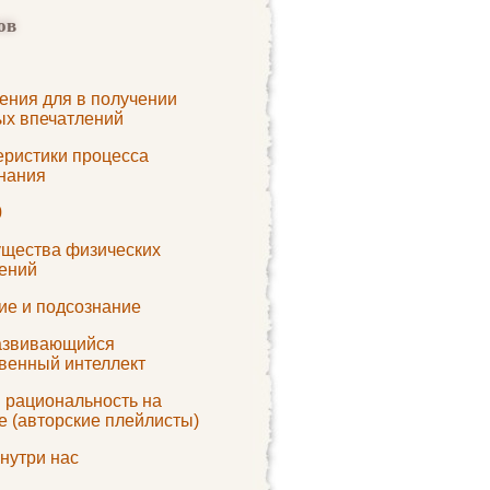
ов
ения для в получении
ых впечатлений
еристики процесса
нания
0
щества физических
ений
ие и подсознание
азвивающийся
твенный интеллект
и рациональность на
e (авторские плейлисты)
нутри нас