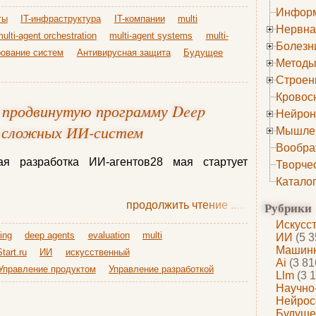
Информ
ты
IT-инфраструктура
IT-компании
multi
Нервна
ulti-agent orchestration
multi-agent systems
multi-
Болезн
рование систем
Антивирусная защита
Будущее
Методы
Строен
Кровос
т продвинутую программу Deep
Нейрон
и сложных ИИ-систем
Мышле
Вообра
ая разработка ИИ-агентов28 мая стартует
Творче
Катало
продолжить чтение
......
Рубрики
Искусс
ing
deep agents
evaluation
multi
ИИ
(5 3
Машинн
art.ru
ИИ
искусственный
Ai
(3 81
Управление продуктом
Управление разработкой
Llm
(3 1
Научно
Нейрос
Будуще