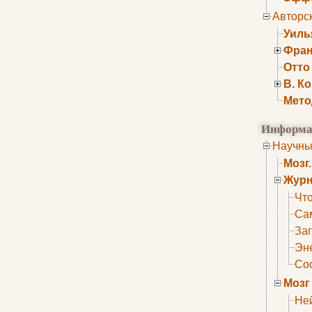
Авторс
Уиль
Фран
Отто
В. К
Мето
Информа
Научны
Мозг
Журн
Что
Са
Заг
Эне
Сос
Мозг
Не