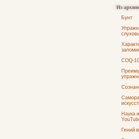
Из архив
Бунт
Упражн
слухов
Характ
запоми
COQ-1
Преиму
упражн
Сознан
Самор
искусс
Наука 
YouTub
Гений в