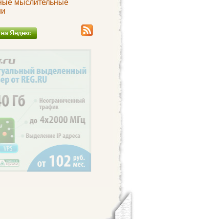
ные мыслительные
ии