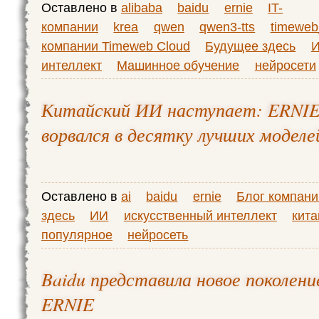
Оставлено в
alibaba
baidu
ernie
IT-
компании
krea
qwen
qwen3-tts
timewe
компании Timeweb Cloud
Будущее здесь
интеллект
Машинное обучение
нейросети
Китайский ИИ наступает: ERNIE-
ворвался в десятку лучших моделе
Оставлено в
ai
baidu
ernie
Блог компани
здесь
ИИ
искусственный интеллект
кита
популярное
нейросеть
Baidu представила новое поколени
ERNIE