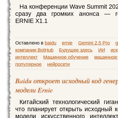
На конференции Wave Summit 202
сразу два громких анонса — re
ERNIE X1.1
Оставлено в
baidu
ernie
Gemini 2.5 Pro
g
компании BotHub
Будущее здесь
ИИ
ис
интеллект
Машинное обучение
машинное
популярное
нейросети
Baidu откроет исходный код ген
модели Ernie
Китайский технологический гиган
что планирует открыть исходный к
модели искусственного интеллек