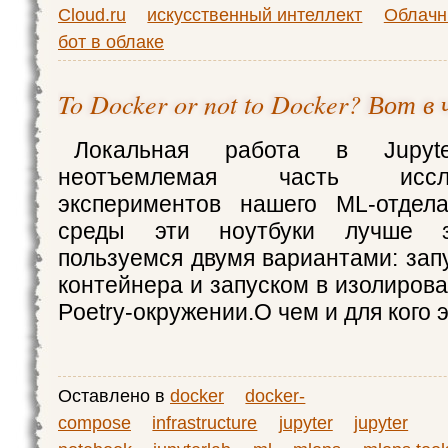
Cloud.ru
искусственный интеллект
Облачн
бот в облаке
To Docker or not to Docker? Вот в 
Локальная работа в Jupyte
неотъемлемая часть исс
экспериментов нашего ML-отдел
среды эти ноутбуки лучше з
пользуемся двумя вариантами: зап
контейнера и запуском в изолиров
Poetry-окружении.О чем и для кого э
Оставлено в
docker
docker-
compose
infrastructure
jupyter
jupyter