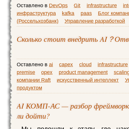
Оставлено в
DevOps
Git
infrastructure
in
инфраструктура
kafka
paas
Блог компа
(Россельхозбанк)
Управление разработкой
Сколько стоит внедрить AI？Отв
Оставлено в
ai
capex
cloud
infrastructure
premise
opex
product management
scalin
компании Raft
искусственный интеллект
У
продуктом
AI КОМП-АС — разбор фреймвор
ли дойти?