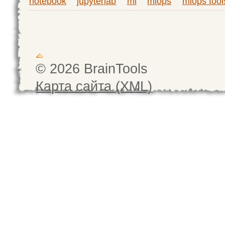
notebook
jupyterlab
ml
mlops
mlops tool
© 2026 BrainTools
Карта сайта (XML)