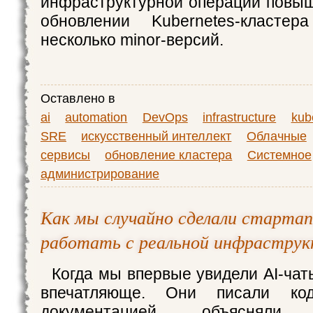
инфраструктурной операции повы
обновлении Kubernetes-класте
несколько minor-версий.
Оставлено в
ai
automation
DevOps
infrastructure
ku
SRE
искусственный интеллект
Облачные
сервисы
обновление кластера
Системное
администрирование
Как мы случайно сделали стартап
работать с реальной инфраструк
Когда мы впервые увидели AI-чат
впечатляюще. Они писали ко
документацией, объясняли а