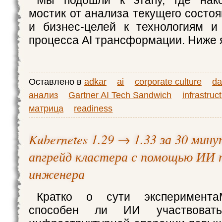
Мы подошли к этапу, где нак
мостик от анализа текущего состо
и бизнес-целей к технологиям и
процесса AI трансформации. Ниже
Оставлено в
adkar
ai
corporate culture
da
анализ
Gartner AI Tech Sandwich
infrastruc
матрица
readiness
Kubernetes 1.29 → 1.33 за 30 мин
апгрейд кластера с помощью ИИ 
инженера
Кратко о сути эксперимента
способен ли ИИ участвоват