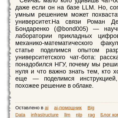
Сейчас мало кого удивишь чат-бо
даже если он на базе LLM. Но, со
умным решением может похваста
университет.На связи Роман Д
Бондаренко (@bond005) — науч
лаборатории прикладных цифро
механико-математического фак
статье поделимся опытом разр
университетского чат-бота: расс
понадобился НГУ, почему мы решил
нуля и что важно знать тем, кто х
еще — поделимся инструкцией,
похожее решение в облаке.
Оставлено в
ai
ai-помощник
Big
Data
infrastructure
llm
nlp
rag
Блог к