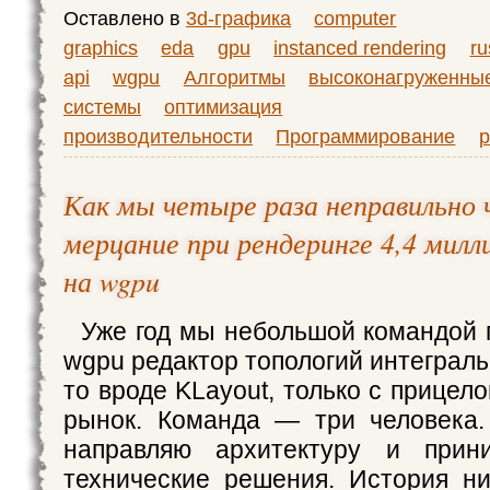
Оставлено в
3d-графика
computer
graphics
eda
gpu
instanced rendering
ru
api
wgpu
Алгоритмы
высоконагруженны
системы
оптимизация
производительности
Программирование
р
Как мы четыре раза неправильно 
мерцание при рендеринге 4,4 милл
на wgpu
Уже год мы небольшой командой 
wgpu редактор топологий интеграл
то вроде KLayout, только с прицел
рынок. Команда — три человека
направляю архитектуру и прин
технические решения. История н