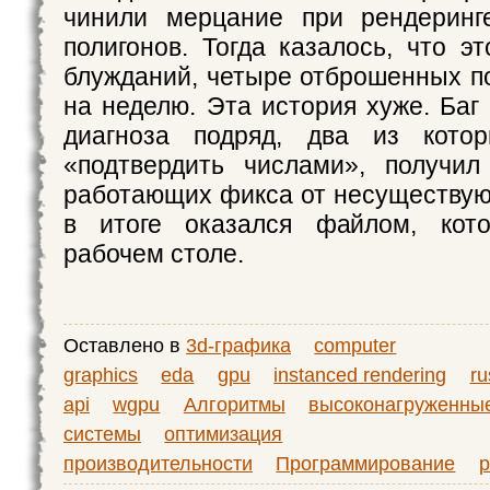
чинили мерцание при рендеринг
полигонов. Тогда казалось, что э
блужданий, четыре отброшенных п
на неделю. Эта история хуже. Баг
диагноза подряд, два из кото
«подтвердить числами», получил
работающих фикса от несуществу
в итоге оказался файлом, кот
рабочем столе.
Оставлено в
3d-графика
computer
graphics
eda
gpu
instanced rendering
ru
api
wgpu
Алгоритмы
высоконагруженны
системы
оптимизация
производительности
Программирование
р