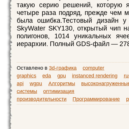
такую серию решений, которую я
четыре раза подряд, прежде чем м
была ошибка.Тестовый дизайн у
SkyWater SKY130, открытый чип н
полигонов, 1014 уникальных яче
иерархии. Полный GDS-файл — 27
Оставлено в
3d-графика
computer
graphics
eda
gpu
instanced rendering
ru
api
wgpu
Алгоритмы
высоконагруженны
системы
оптимизация
производительности
Программирование
р