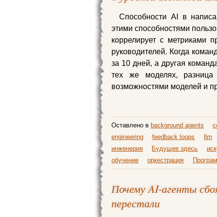
Способности AI в написа
этими способностями пользо
коррелирует с метриками п
руководителей. Когда коман
за 10 дней, а другая коман
тех же моделях, разниц
возможностями моделей и пр
Оставлено в
background agents
c
engineering
feedback loops
llm
инженерия
Будущее здесь
иск
обучение
оркестрация
Програ
Почему AI-агенты сбо
перестали