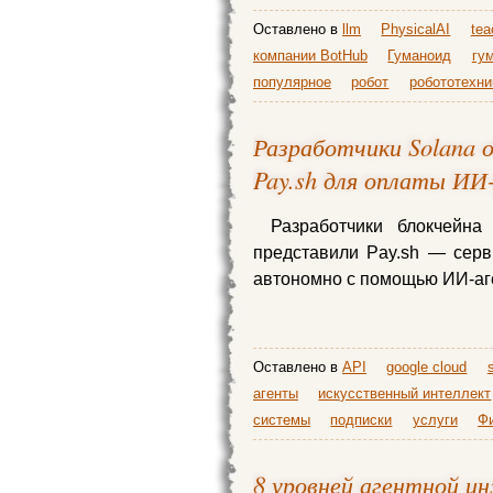
Оставлено в
llm
PhysicalAI
tea
компании BotHub
Гуманоид
гу
популярное
робот
робототехни
Разработчики Solana о
Pay.sh для оплаты ИИ
Разработчики блокчейна
представили Pay.sh — серв
автономно с помощью ИИ-аг
Оставлено в
API
google cloud
агенты
искусственный интеллект
системы
подписки
услуги
Фи
8 уровней агентной и