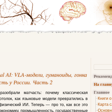
al AI: VLA-модели, гуманоиды, гонка
Рекомен
ть у России. Часть 2
На глав
Главное
зобрали матчасть: почему классическая
Книги о
отолок, как языковые модели превратились в
Карта с
изический ИИ. Теперь — про то, как все это
Основн
 экономику, промышленность, государственные