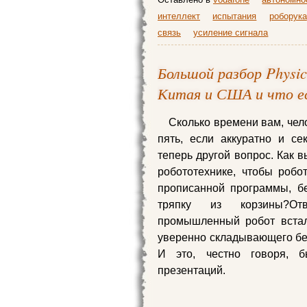
интеллект
испытания
роборука
связь
усиление сигнала
Большой разбор Physic
Китая и США и что ес
Сколько времени вам, чел
пять, если аккуратно и се
теперь другой вопрос. Как 
робототехнике, чтобы роб
прописанной программы, бе
тряпку из корзины?От
промышленный робот встал 
уверенно складывающего бел
И это, честно говоря, 
презентаций.