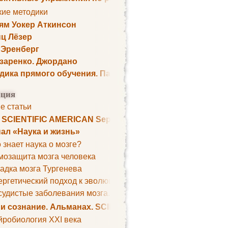
кие методики
ям Уокер Аткинсон
ц Лёзер
 Эренберг
озаренко. Джордано
дика прямого обучения. Пауль Шелли
ция
е статьи
. SCIENTIFIC AMERICAN September 1979
ал «Наука и жизнь»
 знает наука о мозге?
мозащита мозга человека
адка мозга Тургенева
ргетический подход к эволюции мозга
удистые заболевания мозга. Все может начаться с головно
 и сознание. Альманах. SCIENTIFIC AMERICAN
йробиология XXI века