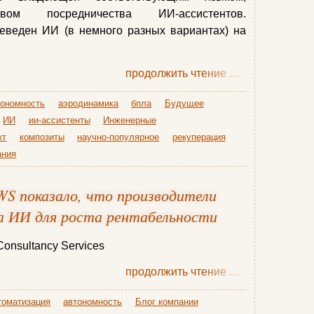
твом посредничества ИИ-ассистентов.
еведен ИИ (в немного разных вариантах) на
продолжить чтение
......
тономность
аэродинамика
бпла
Будущее
ИИ
ии-ассистенты
Инженерные
кт
композиты
научно-популярное
рекуперация
ания
WS показало, что производители
а ИИ для роста рентабельности
onsultancy Services
продолжить чтение
......
томатизация
автономность
Блог компании