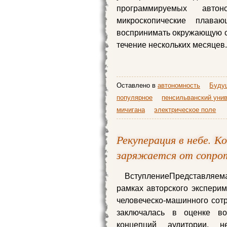
программируемых авт
микроскопические плава
воспринимать окружающую ср
течение нескольких месяцев
Оставлено в
автономность
Буду
популярное
пенсильванский уни
мичигана
электрическое поле
Рекуперация в небе. 
заряжается от сопрот
ВступлениеПредставляем
рамках авторского эксперим
человеческо-машинного сотр
заключалась в оценке во
концепций аудитории, 