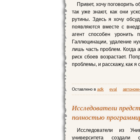
Привет, хочу поговорить о
так уже знают, как они ус
рутины. Здесь я хочу обсу
появляются вместе с внедр
агент способен уронить п
Галлюцинации, удаление ну
лишь часть проблем. Когда а
риск сбоев возрастает. Поп
проблемы, и расскажу, как я 
Оставлено в
adk
eval
автоном
Исследователи предст
полностью программи
Исследователи из Уни
университета создали