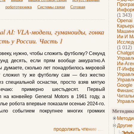
Програ
робототехника
Системы связи
Сотовая
Информ
(1 343)
Openai
Карьера
al AI: VLA-модели, гуманоиды, гонка
Машин
Ии И М
ть у России. Часть 1
Исслед
(1 012)
Chatgpt
овеку, нужно, чтобы сложить футболку? Секунд
Управл
кунд десять, если прям вообще аккуратно.А
Ии-Аге
вы думаете, сколько лет понадобилось мировой
IT-Инф
Управл
от сложил ту же футболку сам — без жестко
Управл
з специальной оснастки, просто взяв мятую
Google
вечаю: примерно шестьдесят. Первый
Финанс
Читаль
на конвейер General Motors в 1961 году, а
Управл
ье робота впервые показали осенью 2024-го.
Методик
было событием покрупнее многих громких
Методи
Другие
продолжить чтение
......
Эффе