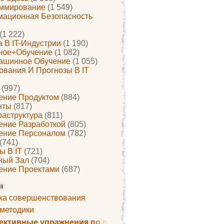
ммирование
(1 549)
ационная Безопасность
(1 222)
 В IT-Индустрии
(1 190)
ное+обучение
(1 082)
ашинное Обучение
(1 055)
ования И Прогнозы В IT
(997)
ение Продуктом
(884)
нты
(817)
раструктура
(811)
ение Разработкой
(805)
ение Персоналом
(782)
(741)
ы В IT
(721)
ный Зал
(704)
ение Проектами
(687)
и
ка совершенствования
 методики
ктивные упражнения по развитию памяти