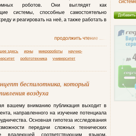
систем
ономных роботов. Они выглядят как
ющие системы, способные самостоятельно
еду и реагировать на неё, а также работать в
.
продолжить чтение
......
щее здесь
ионы
микророботы
научно-
верситет
робототехника
университет
Концепт беспилотника, который
ивления воздуха
ая вашему вниманию публикация выходит в
ента, направленного на изучение потенциала
удничества. Основная гипотеза исследования
зможности передачи сложных технических
не владеющей соответствующим языком,