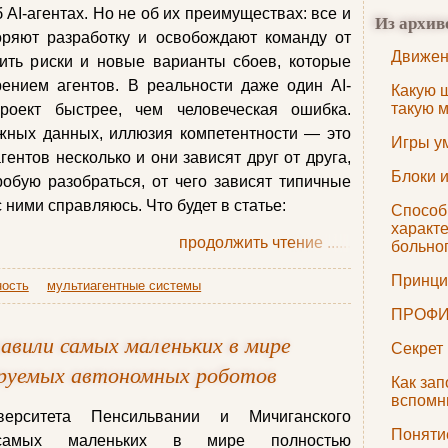
б AI-агентах. Но не об их преимуществах: все и
Из архив
коряют разработку и освобождают команду от
Движен
дить риски и новые варианты сбоев, которые
ением агентов. В реальности даже один AI-
Какую 
такую 
роект быстрее, чем человеческая ошибка.
жных данных, иллюзия компетентности — это
Игры у
гентов несколько и они зависят друг от друга,
Блоки 
робую разобраться, от чего зависят типичные
с ними справляюсь. Что будет в статье:
Способ,
характ
продолжить чтение
......
больно
Принци
ность
мультиагентные системы
ПРОФИ
авили самых маленьких в мире
Секрет
руемых автономных роботов
Как зап
вспомн
верситета Пенсильвании и Мичиганского
Поняти
 самых маленьких в мире полностью