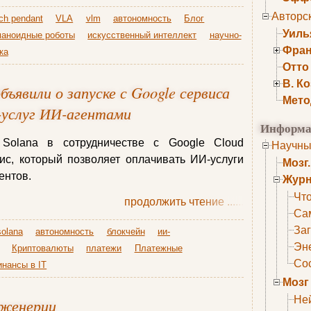
Авторс
ch pendant
VLA
vlm
автономность
Блог
Уиль
маноидные роботы
искусственный интеллект
научно-
Фран
ка
Отто
В. К
бъявили о запуске с Google сервиса
Мето
-услуг ИИ-агентами
Информа
 Solana в сотрудничестве с Google Cloud
Научны
ис, который позволяет оплачивать ИИ-услуги
Мозг
ентов.
Журн
Что
продолжить чтение
......
Са
Заг
solana
автономность
блокчейн
ии-
Эне
Криптовалюты
платежи
Платежные
Сос
нансы в IT
Мозг
Не
нженерии