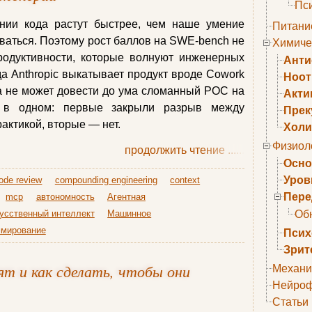
Пс
нии кода растут быстрее, чем наше умение
Питани
ваться. Поэтому рост баллов на SWE-bench не
Химиче
родуктивности, которые волнуют инженерных
Анти
да Anthropic выкатывает продукт вроде Cowork
Ноо
да не может довести до ума сломанный POC на
Акти
а в одном: первые закрыли разрыв между
Прек
актикой, вторые — нет.
Холи
Физиол
продолжить чтение
......
Осно
Уров
ode review
compounding engineering
context
Пере
mcp
автономность
Агентная
усственный интеллект
Машинное
Об
ммирование
Псих
Зрит
ят и как сделать, чтобы они
Механи
Нейроф
Статьи