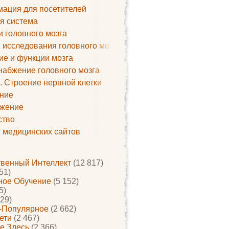
ация для посетителей
я система
и головного мозга
 исследования головного мозга
ие и функции мозга
набжение головного мозга
. Строение нервной клетки
ние
жение
ство
г медицинских сайтов
твенный Интеллект
(12 817)
51)
ое Обучение
(5 152)
5)
29)
-Популярное
(2 662)
ети
(2 467)
е Здесь
(2 366)