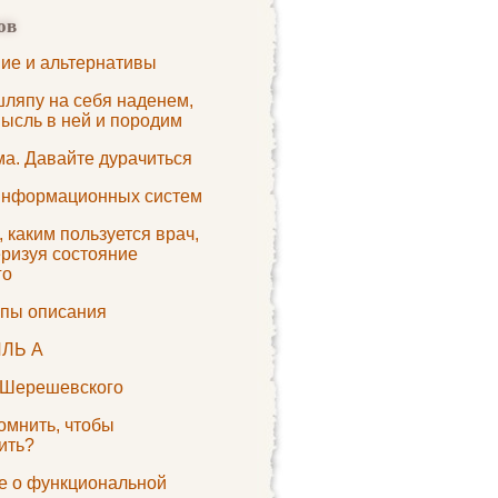
ов
ие и альтернативы
шляпу на себя наденем,
мысль в ней и породим
ма. Давайте дурачиться
информационных систем
 каким пользуется врач,
еризуя состояние
го
пы описания
ЛЬ А
 Шерешевского
омнить, чтобы
ить?
е о функциональной