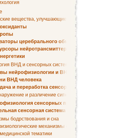
ихология
е
ские вещества, улучшающие умственные способности
оксиданты
тропы
ваторы церебрального обмена веществ
урсоры нейротрансмиттеров
нергетики
огия ВНД и сенсорных систем
вы нейрофизиологии и ВНД
ни ВНД человека
дача и переработка сенсорных сигналов
наружение и различение сигналов. Сенсорная рецепция
офизиология сенсорных процессов
ельная сенсорная система
змы бодрствования и сна
изиологические механизмы сна
 медицинской тематики