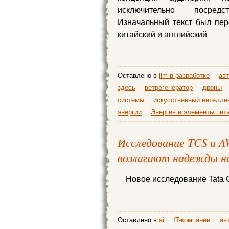
исключительно посредс
Изначальный текст был пер
китайский и английский
Оставлено в
llm в разработке
ав
здесь
ветрогенератор
дроны
системы
искусственный интелле
энергии
Энергия и элементы пит
Исследование TCS и A
возлагают надежды н
Новое исследование Tata C
Оставлено в
ai
IT-компании
ав