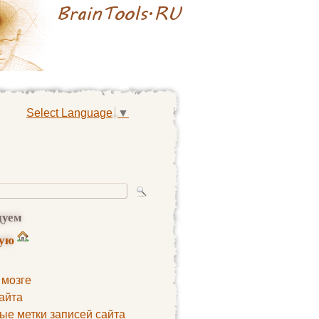
Select Language
▼
дуем
ную
 мозге
айта
ые метки записей сайта