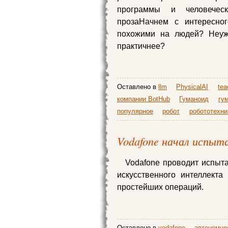
программы и человеческ
прозаНачнем с интересно
похожими на людей? Неуж
практичнее?
Оставлено в
llm
PhysicalAI
tea
компании BotHub
Гуманоид
гу
популярное
робот
робототехни
Vodafone начал испыт
Vodafone проводит испыт
искусственного интеллект
простейших операций.
Оставлено в
vodafone
автономно