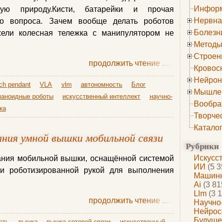
Информ
ую природу.Кисти, батарейки и прочая
Нервна
го вопроса. Зачем вообще делать роботов
Болезн
ели колесная тележка с манипулятором не
Методы
Строен
продолжить чтение
......
Кровос
Нейрон
ch pendant
VLA
vlm
автономность
Блог
Мышле
маноидные роботы
искусственный интеллект
научно-
Вообра
ка
Творче
Катало
ания умной вышки мобильной связи
Рубрики
Искусс
ания мобильной вышки, оснащённой системой
ИИ
(5 3
а и роботизированной рукой для выполнения
Машинн
Ai
(3 81
Llm
(3 1
продолжить чтение
......
Научно
Нейрос
Будуще
сть
вышка
вышка сотовой связи
искусственный