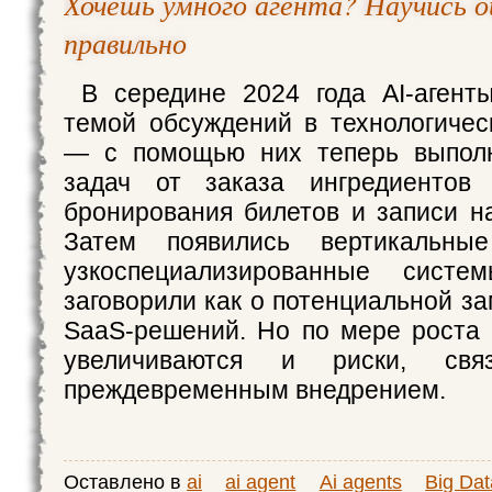
Хочешь умного агента? Научись о
правильно
В середине 2024 года AI-агент
темой обсуждений в технологиче
— с помощью них теперь выпол
задач от заказа ингредиентов
бронирования билетов и записи на
Затем появились вертикальны
узкоспециализированные систе
заговорили как о потенциальной з
SaaS-решений. Но по мере роста 
увеличиваются и риски, св
преждевременным внедрением.
Оставлено в
ai
ai agent
Ai agents
Big Dat