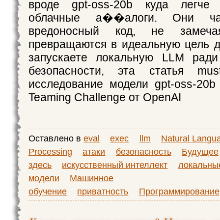
вроде gpt-oss-20b куда легче
облачные а��алоги. Они ча
вредоносный код, не замеча
превращаются в идеальную цель д
запускаете локальную LLM ради
безопасности, эта статья mu
исследование модели gpt-oss-20b
Teaming Challenge от OpenAI
Оставлено в
eval
exec
llm
Natural Langu
Processing
атаки
безопасность
Будущее
здесь
искусственный интеллект
локальны
модели
Машинное
обучение
приватность
Программирование