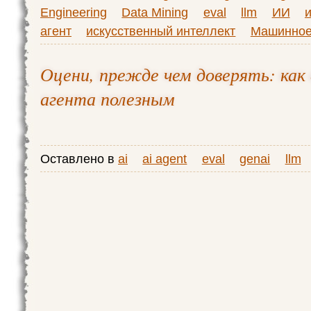
Engineering
Data Mining
eval
llm
ИИ
агент
искусственный интеллект
Машинное
Оцени, прежде чем доверять: как 
агента полезным
Оставлено в
ai
ai agent
eval
genai
llm