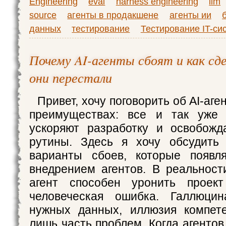
Engineering
eval
harness engineering
llm
source
агенты в продакшене
агенты ии
данных
тестирование
Тестирование IT-си
Почему AI-агенты сбоят и как сд
они перестали
Привет, хочу поговорить об AI-аге
преимуществах: все и так уже 
ускоряют разработку и освобожд
рутины. Здесь я хочу обсудить
варианты сбоев, которые появл
внедрением агентов. В реальност
агент способен уронить проек
человеческая ошибка. Галлюцин
нужных данных, иллюзия компет
лишь часть проблем. Когда агентов