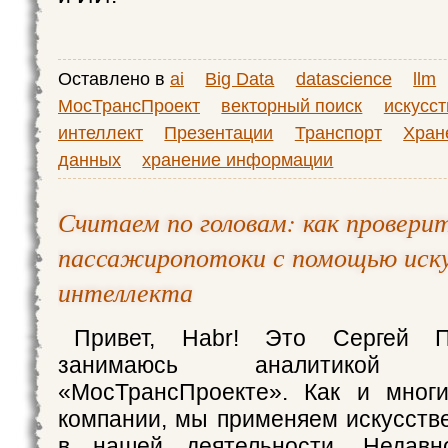
Оставлено в
ai
Big Data
datascience
llm
МосТрансПроект
векторный поиск
искусс
интеллект
Презентации
Транспорт
Хран
данных
хранение информации
Считаем по головам: как провери
пассажиропотоки с помощью иск
интеллекта
Привет, Habr! Это Сергей П
занимаюсь аналитико
«МосТрансПроекте». Как и мног
компании, мы применяем искусств
в нашей деятельности. Недав