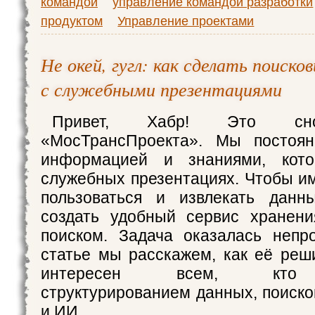
командой
управление командой разработки
продуктом
Управление проектами
Не окей, гугл: как сделать поиско
с служебными презентациями
Привет, Хабр! Это сн
«МосТрансПроекта». Мы постоя
информацией и знаниями, кот
служебных презентациях. Чтобы и
пользоваться и извлекать дан
создать удобный сервис хранени
поиском. Задача оказалась непр
статье мы расскажем, как её реши
интересен всем, кто 
структурированием данных, поис
и ИИ.