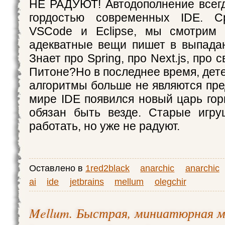
НЕ РАДУЮТ! Автодополнение всег
гордостью современных IDE. С
VSCode и Eclipse, мы смотрим
адекватные вещи пишет в выпад
Знает про Spring, про Next.js, про
Питоне?Но в последнее время, де
алгоритмы больше не являются пре
мире IDE появился новый царь гор
обязан быть везде. Старые игру
работать, но уже не радуют.
Оставлено в
1red2black
anarchic
anarchic
ai
ide
jetbrains
mellum
olegchir
Mellum. Быстрая, миниатюрная м