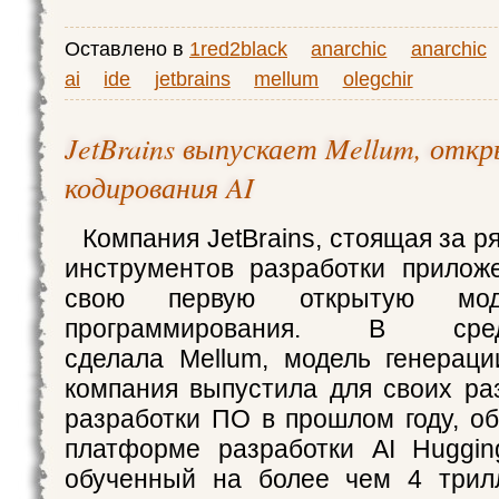
Оставлено в
1red2black
anarchic
anarchic
ai
ide
jetbrains
mellum
olegchir
JetBrains выпускает Mellum, отк
кодирования AI
Компания JetBrains, стоящая за 
инструментов разработки прилож
свою первую открытую мо
программирования. В сре
сделала Mellum, модель генераци
компания выпустила для своих ра
разработки ПО в прошлом году, о
платформе разработки AI Huggin
обученный на более чем 4 трилл