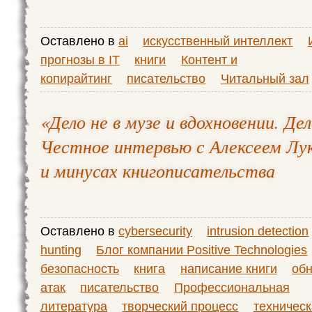
Оставлено в
ai
искусственный интеллект
прогнозы в IT
книги
Контент и
копирайтинг
писательство
Читальный зал
«Дело не в музе и вдохновении. Дел
Честное интервью с Алексеем Лу
и минусах книгописательства
Оставлено в
cybersecurity
intrusion detection
hunting
Блог компании Positive Technologies
безопасность
книга
написание книги
об
атак
писательство
Профессиональная
литература
творческий процесс
техничес