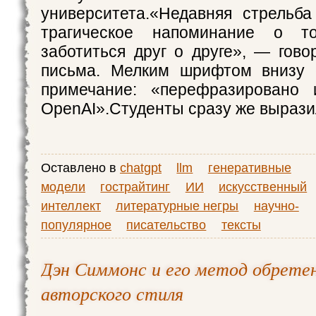
университета.«Недавняя стрельб
трагическое напоминание о т
заботиться друг о друге», — гово
письма. Мелким шрифтом внизу
примечание: «перефразировано
OpenAI».Студенты сразу же выразил
Оставлено в
chatgpt
llm
генеративные
модели
гострайтинг
ИИ
искусственный
интеллект
литературные негры
научно-
популярное
писательство
тексты
Дэн Симмонс и его метод обретен
авторского стиля