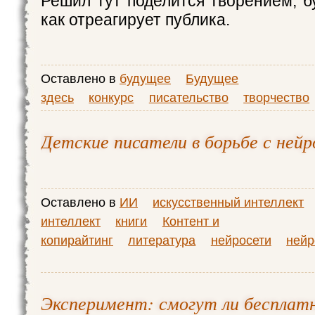
Решил тут поделится творением, б
как отреагирует публика.
Оставлено в
будущее
Будущее
здесь
конкурс
писательство
творчество
Детские писатели в борьбе с ней
Оставлено в
ИИ
искусственный интеллект
интеллект
книги
Контент и
копирайтинг
литература
нейросети
нейр
Эксперимент: смогут ли беспла