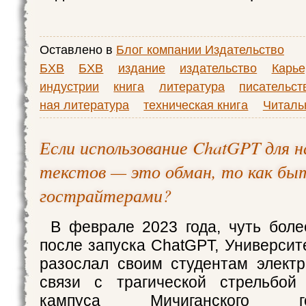
Оставлено в
Блог компании Издательство
БХВ
БХВ
издание
издательство
Карье
индустрии
книга
литература
писательст
ная литература
техническая книга
Читаль
Если использование ChatGPT для н
текстов — это обман, то как бы
гострайтерами?
В феврале 2023 года, чуть боле
после запуска ChatGPT, Университ
разослал своим студентам элект
связи с трагической стрельбой
кампуса Мичиганского госу