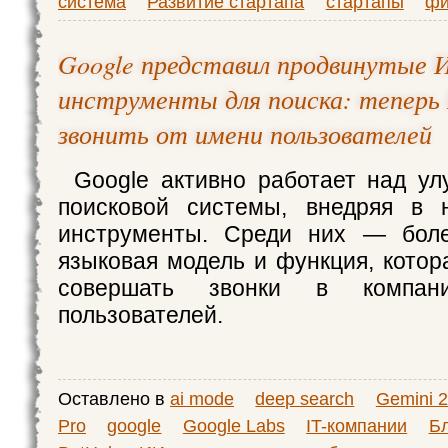
система
Развитие стартапа
стартапы
фи
Google представил продвинутые 
инструменты для поиска: тепер
звонить от имени пользователей
Google активно работает над у
поисковой системы, внедряя в
инструменты. Среди них — бол
языковая модель и функция, котор
совершать звонки в компа
пользователей.
Оставлено в
ai mode
deep search
Gemini 2
Pro
google
Google Labs
IT-компании
Бл