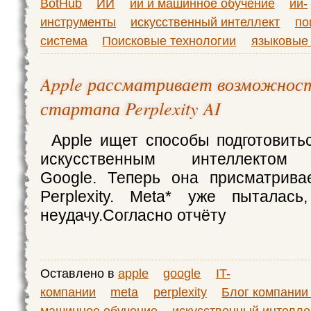
BotHub
ИИ
ии и машинное обучение
ии-
инструменты
искусственный интеллект
по
система
Поисковые технологии
языковые
Apple рассматривает возможност
стартапа Perplexity AI
Apple ищет способы подготовить
искусственным интеллекто
Google. Теперь она присматрива
Perplexity. Meta* уже пыталась
неудачу.Согласно отчёту
Оставлено в
apple
google
IT-
компании
meta
perplexity
Блог компании
машинное обучение
искусственный интелле