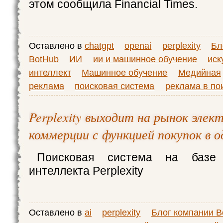
этом сообщила Financial Times.
Оставлено в
chatgpt
openai
perplexity
Бл
BotHub
ИИ
ии и машинное обучение
иск
интеллект
Машинное обучение
Медийная
реклама
поисковая система
реклама в по
Perplexity выходит на рынок элек
коммерции с функцией покупок в о
Поисковая система на базе и
интеллекта Perplexity
Оставлено в
ai
perplexity
Блог компании B