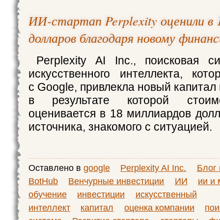
ИИ-стартап Perplexity оценили в 
долларов благодаря новому финан
Perplexity AI Inc., поисковая 
искусственного интеллекта, кото
с Google, привлекла новый капитал 
в результате которой стоим
оценивается в 18 миллиардов долл
источника, знакомого с ситуацией.
Оставлено в
google
Perplexity AI Inc.
Блог
BotHub
Венчурные инвестиции
ИИ
ии и
обучение
инвестиции
искусственный
интеллект
капитал
оценка компании
пои