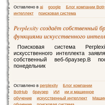
Оставлено в
ai
google
Блог компании Bot
интеллект
поисковая система
Perplexity создаёт собственный бр
функциями искусственного интел
Поисковая система Perple
искусственного интеллекта заявля
собственный веб-браузер.В 
понедельник
Оставлено в
perplexity
Блог компании
BotHub
браузер
ИИ
ии и машинное
обучение
искусственный интеллект
Маши
обучение
поисковая система