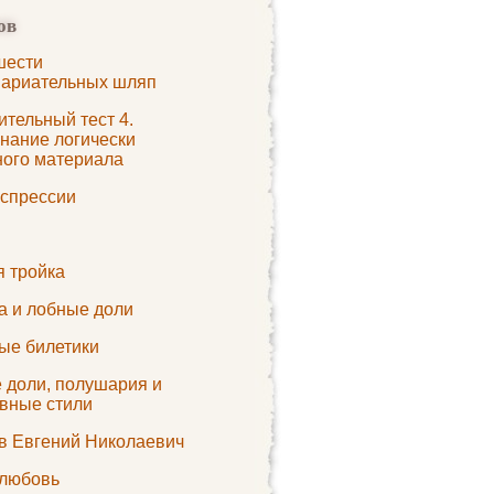
ов
шести
ариательных шляп
тельный тест 4.
нание логически
ного материала
кспрессии
я тройка
а и лобные доли
ые билетики
 доли, полушария и
ивные стили
в Евгений Николаевич
 любовь