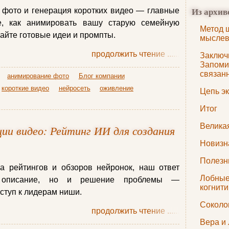
Из архив
 фото и генерация коротких видео — главные
е, как анимировать вашу старую семейную
Метод 
айте готовые идеи и промпты.
мыслев
продолжить чтение
......
Заключи
Запоми
связан
анимирование фото
Блог компании
короткие видео
нейросеть
оживление
Цепь э
Итог
Велика
ии видео: Рейтинг ИИ для создания
Новизн
Полезн
а рейтингов и обзоров нейронок, наш ответ
Лобные
о описание, но и решение проблемы —
когнит
оступ к лидерам ниши.
Соколо
продолжить чтение
......
Вера и