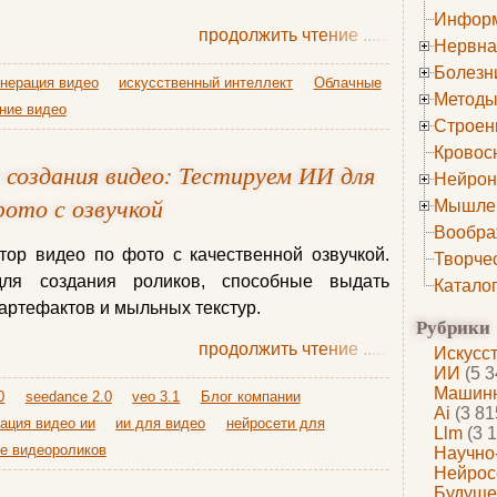
Информ
продолжить чтение
......
Нервна
Болезн
енерация видео
искусственный интеллект
Облачные
Методы
ние видео
Строен
Кровос
 создания видео: Тестируем ИИ для
Нейрон
фото с озвучкой
Мышле
Вообра
ор видео по фото с качественной озвучкой.
Творче
я создания роликов, способные выдать
Катало
 артефактов и мыльных текстур.
Рубрики
продолжить чтение
......
Искусс
ИИ
(5 3
Машинн
0
seedance 2.0
veo 3.1
Блог компании
Ai
(3 81
ация видео ии
ии для видео
нейросети для
Llm
(3 1
е видеороликов
Научно
Нейрос
Будуще