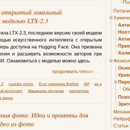
Пс
ла открытый локальный
Питани
Химиче
 моделью LTX-2.3
Анти
Ноо
стила LTX-2.3, последнюю версию своей модели
Акти
ощью искусственного интеллекта с открытым
Прек
ерь доступна на Hugging Face. Она призвана
Холи
жения и расширить возможности авторов при
И. Ознакомиться с моделью можно здесь.
Физиол
Осно
продолжить чтение
......
Уров
Пере
.3
youtube shorts
Блог компании BotHub
ИИ
ии и
Об
ый интеллект
Машинное обучение
портретное
Псих
е видео
Зрит
Механи
ния фото: Идеи и промпты для
Нейроф
идео из фото
Статьи