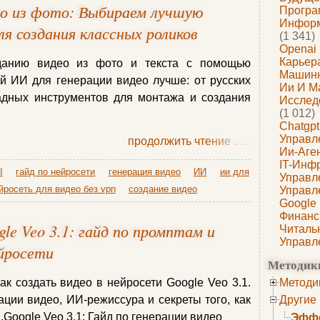
ео из фото: Выбираем лучшую
Програ
Информ
ля создания классных роликов
(1 341)
Openai
Карьера
данию видео из фото и текста с помощью
Машин
й ИИ для генерации видео лучше: от русских
Ии И М
адных инструментов для монтажа и создания
Исслед
(1 012)
Chatgpt
Управл
продолжить чтение
......
Ии-Аге
IT-Инф
I
гайд по нейросети
генерация видео
ИИ
ии для
Управл
йросеть для видео без vpn
создание видео
Управл
Google
Финанс
gle Veo 3.1: гайд по промптам и
Читаль
Управл
йросети
Методик
ак создать видео в нейросети Google Veo 3.1.
Методи
ции видео, ИИ-режиссура и секреты того, как
Другие
Google Veo 3.1: Гайд по генерации видео
Эффе