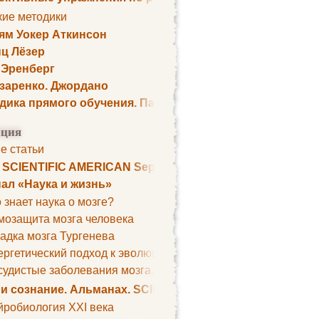
кие методики
ям Уокер Аткинсон
ц Лёзер
 Эренберг
озаренко. Джордано
дика прямого обучения. Пауль Шелли
ция
е статьи
. SCIENTIFIC AMERICAN September 1979
ал «Наука и жизнь»
 знает наука о мозге?
мозащита мозга человека
адка мозга Тургенева
ргетический подход к эволюции мозга
удистые заболевания мозга. Все может начаться с головно
 и сознание. Альманах. SCIENTIFIC AMERICAN
йробиология XXI века