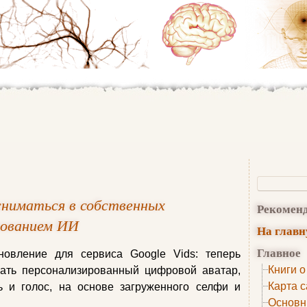
 сниматься в собственных
Рекомен
ьзованием ИИ
На глав
Главное
новление для сервиса Google Vids: теперь
Книги о
вать персонализированный цифровой аватар,
Карта с
 и голос, на основе загруженного селфи и
Основн