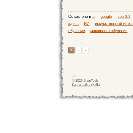
Оставлено в
ai
google
veo 3.1
здесь
ИИ
искусственный инте
обучение
машинное+обучение
1
2
»
© 2026 BrainTools
Карта сайта (XML)