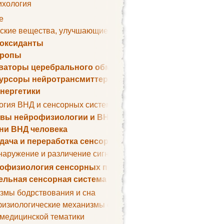
ихология
е
ские вещества, улучшающие умственные способности
оксиданты
тропы
ваторы церебрального обмена веществ
урсоры нейротрансмиттеров
нергетики
огия ВНД и сенсорных систем
вы нейрофизиологии и ВНД
ни ВНД человека
дача и переработка сенсорных сигналов
наружение и различение сигналов. Сенсорная рецепция
офизиология сенсорных процессов
ельная сенсорная система
змы бодрствования и сна
изиологические механизмы сна
 медицинской тематики