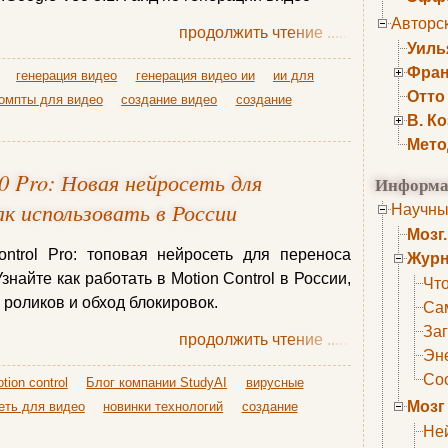
Авторс
продолжить чтение
......
Уиль
Фран
генерация видео
генерация видео ии
ии для
Отто
омпты для видео
создание видео
создание
В. К
Мето
.0 Pro: Новая нейросеть для
Информа
к использовать в России
Научны
Мозг
ontrol Pro: топовая нейросеть для переноса
Журн
знайте как работать в Motion Control в России,
Что
роликов и обход блокировок.
Са
Заг
продолжить чтение
......
Эне
Сос
tion control
Блог компании StudyAI
вирусные
Мозг
еть для видео
новинки технологий
создание
Не