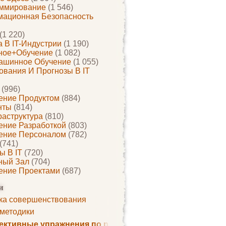
ммирование
(1 546)
ационная Безопасность
(1 220)
 В IT-Индустрии
(1 190)
ное+обучение
(1 082)
ашинное Обучение
(1 055)
ования И Прогнозы В IT
(996)
ение Продуктом
(884)
нты
(814)
раструктура
(810)
ение Разработкой
(803)
ение Персоналом
(782)
(741)
ы В IT
(720)
ный Зал
(704)
ение Проектами
(687)
и
ка совершенствования
 методики
ктивные упражнения по развитию памяти