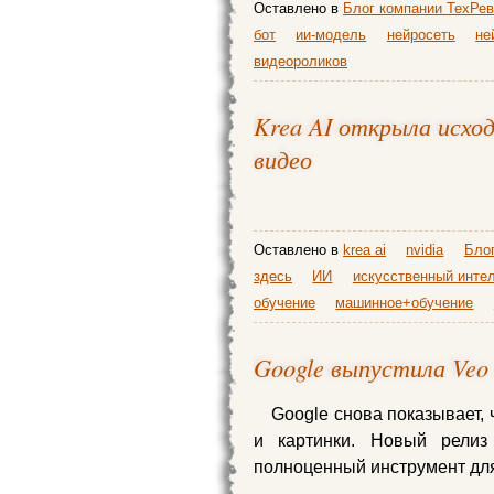
Оставлено в
Блог компании ТехРев
бот
ии-модель
нейросеть
не
видеороликов
Krea AI открыла исхо
видео
Оставлено в
krea ai
nvidia
Бло
здесь
ИИ
искусственный инте
обучение
машинное+обучение
Google выпустила Veo 
Google снова показывает, 
и картинки. Новый рели
полноценный инструмент для