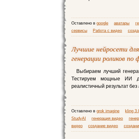
Оставлено в
google
аватары
г
сервисы
Работа с видео
созда
Лучшие нейросети для
генерации роликов по 
Выбираем лучший генерат
Тестируем мощные ИИ дл
реалистичный результат без
Оставлено в
grok imagine
kling 3.
StudyAI
генерация видео
генер
видео
создание видео
создани