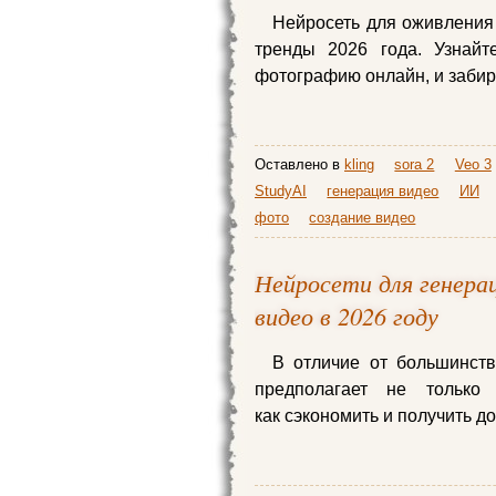
Нейросеть для оживления
тренды 2026 года. Узнайт
фотографию онлайн, и забир
Оставлено в
kling
sora 2
Veo 3
StudyAI
генерация видео
ИИ
фото
создание видео
Нейросети для генерац
видео в 2026 году
В отличие от большинств
предполагает не тольк
как сэкономить и получить д