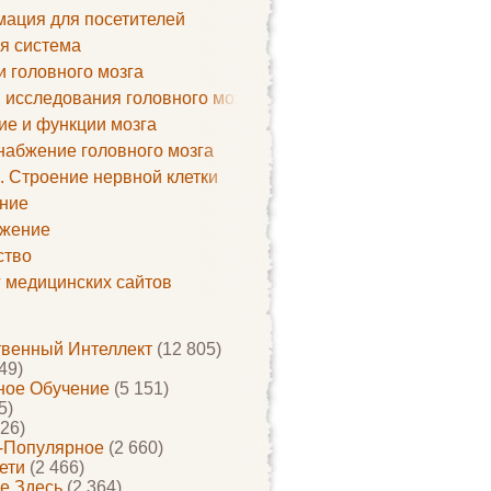
ация для посетителей
я система
и головного мозга
 исследования головного мозга
ие и функции мозга
набжение головного мозга
. Строение нервной клетки
ние
жение
ство
г медицинских сайтов
твенный Интеллект
(12 805)
49)
ое Обучение
(5 151)
5)
26)
-Популярное
(2 660)
ети
(2 466)
е Здесь
(2 364)