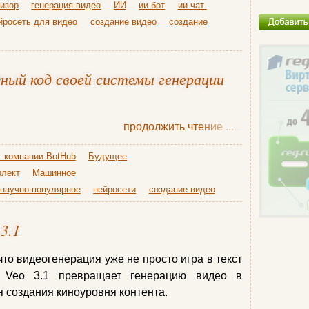
изор
генерация видео
ИИ
ии бот
ии чат-
йросеть для видео
создание видео
создание
дный код своей системы генерации
продолжить чтение
......
г компании BotHub
Будущее
ллект
Машинное
научно-популярное
нейросети
создание видео
3.1
что видеогенерация уже не просто игра в текст
з Veo 3.1 превращает генерацию видео в
 создания киноуровня контента.