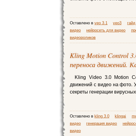
Оставлено в
veo 3.1
veo3
гайд
видео
нейросеть для видео
пр
видеороликов
Kling Motion Control 3
переноса движений. Ка
Kling Video 3.0 Motion C
движений c видео на фото. У
секреты генерации вирусных 
Оставлено в
kling 3.0
klingai
mo
видео
генерация видео
нейрос
видео