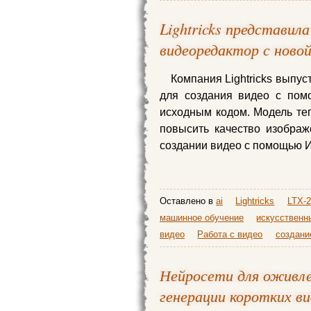
Lightricks представи
видеоредактор с новой
Компания Lightricks выпу
для создания видео с пом
исходным кодом. Модель теп
повысить качество изобра
создании видео с помощью И
Оставлено в
ai
Lightricks
LTX-2
машинное обучение
искусственн
видео
Работа с видео
создани
Нейросети для оживле
генерации коротких в