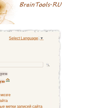
Select Language
▼
дуем
ную
 мозге
айта
ые метки записей сайта