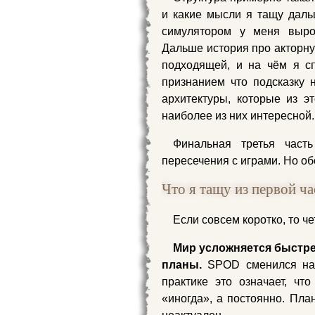
и какие мысли я тащу даль
симулятором у меня вырос
Дальше история про акторную
подходящей, и на чём я с
признанием что подсказку 
архитектуры, которые из э
наиболее из них интересной.
Финальная третья част
пересечения с играми. Но об
Что я тащу из первой ча
Если совсем коротко, то ч
Мир усложняется быстре
планы.
SPOD сменился на
практике это означает, ч
«иногда», а постоянно. Пла