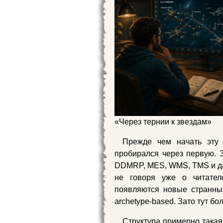
«Через тернии к звездам»
Прежде чем начать эту ч
пробирался через первую. 
DDMRP, MES, WMS, TMS и дал
не говоря уже о читател
появляются новые странные 
archetype-based. Зато тут бо
Структура примерно такая