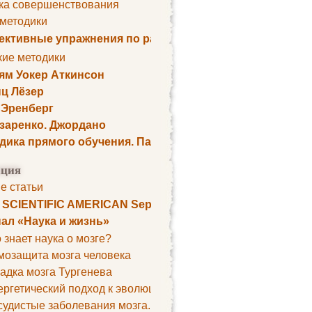
ка совершенствования
 методики
ктивные упражнения по развитию памяти
кие методики
ям Уокер Аткинсон
ц Лёзер
 Эренберг
озаренко. Джордано
дика прямого обучения. Пауль Шелли
ция
е статьи
. SCIENTIFIC AMERICAN September 1979
ал «Наука и жизнь»
 знает наука о мозге?
мозащита мозга человека
адка мозга Тургенева
ргетический подход к эволюции мозга
удистые заболевания мозга. Все может начаться с головно