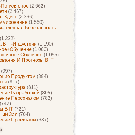
29)
-Популярное
(2 662)
ети
(2 467)
е Здесь
(2 366)
ммирование
(1 550)
ационная Безопасность
(1 222)
 В IT-Индустрии
(1 190)
ное+обучение
(1 083)
ашинное Обучение
(1 055)
ования И Прогнозы В IT
(997)
ение Продуктом
(884)
нты
(817)
раструктура
(811)
ение Разработкой
(805)
ение Персоналом
(782)
(742)
ы В IT
(721)
ный Зал
(704)
ение Проектами
(687)
и