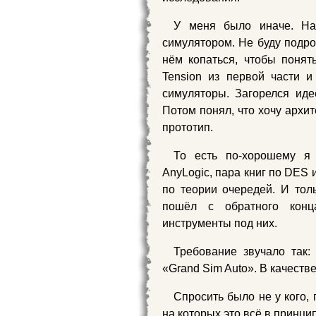
У меня было иначе. На
симулятором. Не буду подро
нём копаться, чтобы понять
Tension из первой части и
симуляторы. Загорелся иде
Потом понял, что хочу архит
прототип.
То есть по-хорошему я
AnyLogic, пара книг по DES 
по теории очередей. И тол
пошёл с обратного конц
инструменты под них.
Требование звучало так:
«Grand Sim Auto». В качеств
Спросить было не у кого,
на которых это всё в принци