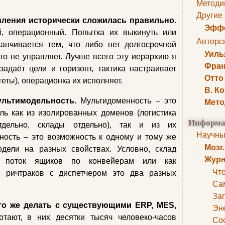
Методи
Другие
вления исторически сложилась правильно.
Эффе
ий, операционный. Попытка их выкинуть или
Авторс
анчивается тем, что либо нет долгосрочной
Уиль
то не управляет. Лучше всего эту иерархию я
Фран
адаёт цели и горизонт, тактика настраивает
Отто
еты), операционка их исполняет.
В. К
льтимодельность.
Мультидоменность – это
Мето
ль как из изолированных доменов (логистика
Информа
отдельно, склады отдельно), так и из их
Научны
ность – это возможность к одному и тому же
Мозг
дели на разных свойствах. Условно, склад
Журн
к поток ящиков по конвейерам или как
Что
и ричтраков с диспетчером это два разных
Са
Заг
что же делать с существующими ERP, MES,
Эне
ают, в них десятки тысяч человеко-часов
Сос