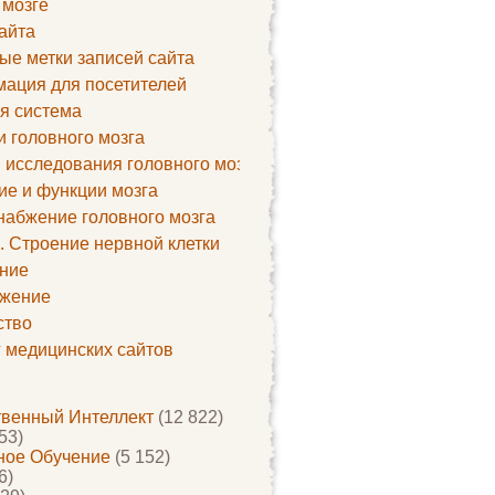
 мозге
айта
ые метки записей сайта
ация для посетителей
я система
и головного мозга
 исследования головного мозга
ие и функции мозга
набжение головного мозга
. Строение нервной клетки
ние
жение
ство
г медицинских сайтов
твенный Интеллект
(12 822)
53)
ое Обучение
(5 152)
6)