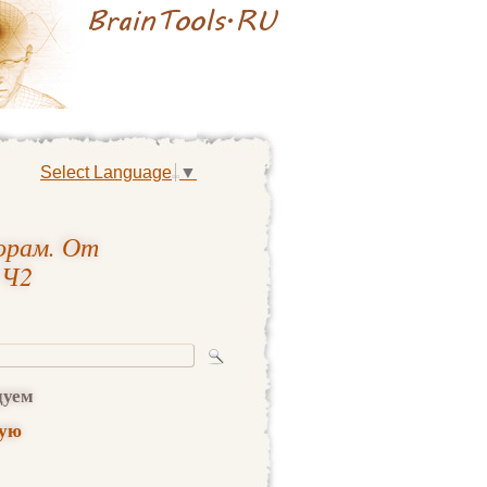
Select Language
▼
орам. От
 Ч2
дуем
ную