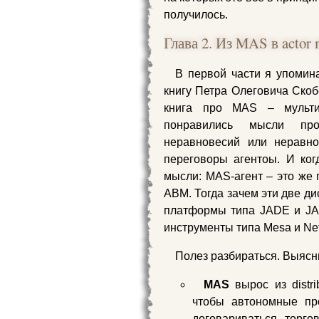
получилось.
Глава 2. Из MAS в actor 
В первой части я упомина
книгу Петра Олеговича Скоб
книга про MAS – мульти
понравились мысли п
неравновесий или неравно
переговоры агентоы. И ког
мысли: MAS-агент – это же п
ABM. Тогда зачем эти две д
платформы типа JADE и JA
инструменты типа Mesa и Ne
Полез разбираться. Выясни
MAS
вырос из distri
чтобы автономные пр
договариваться, торгов