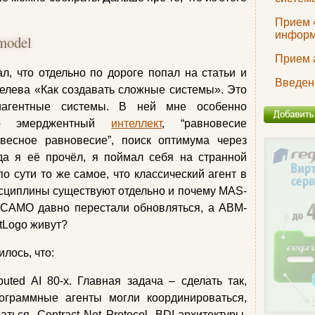
Прием 
информ
model
Прием 
л, что отдельно по дороге попал на статьи и
Введен
елева «Как создавать сложные системы». Это
агентные системы. В ней мне особенно
ро эмерджентный
интеллект
, “равновесие
весное равновесие”, поиск оптимума через
да я её прочёл, я поймал себя на странной
о сути то же самое, что классический агент в
исциплины существуют отдельно и почему MAS-
CAMO давно перестали обновляться, а ABM-
tLogo живут?
лось, что:
buted AI 80-х. Главная задача – сделать так,
ограммные агенты могли координироваться,
аться. Contract Net Protocol, BDI-архитектуры,