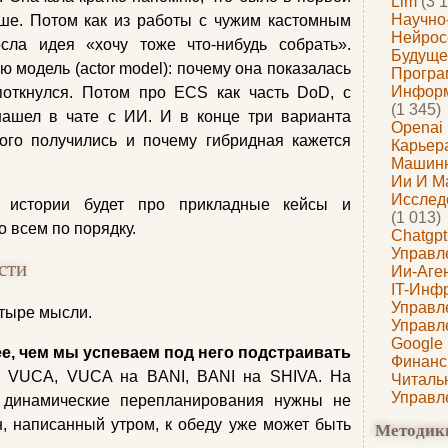
Llm
(3 1
Научно
ше. Потом как из работы с чужим кастомным
Нейрос
ла идея «хочу тоже что-нибудь собрать».
Будуще
 модель (actor model): почему она показалась
Програ
Информ
поткнулся. Потом про ECS как часть DoD, с
(1 345)
нашел в чате с ИИ. И в конце три варианта
Openai
того получились и почему гибридная кажется
Карьера
Машин
Ии И М
Исслед
ь истории будет про прикладные кейсы и
(1 013)
о всем по порядку.
Chatgpt
Управл
сти
Ии-Аге
IT-Инф
Управл
етыре мысли.
Управл
Google
е, чем мы успеваем под него подстраивать
Финанс
 VUCA, VUCA на BANI, BANI на SHIVA. На
Читаль
Управл
то динамические перепланирования нужны не
н, написанный утром, к обеду уже может быть
Методик