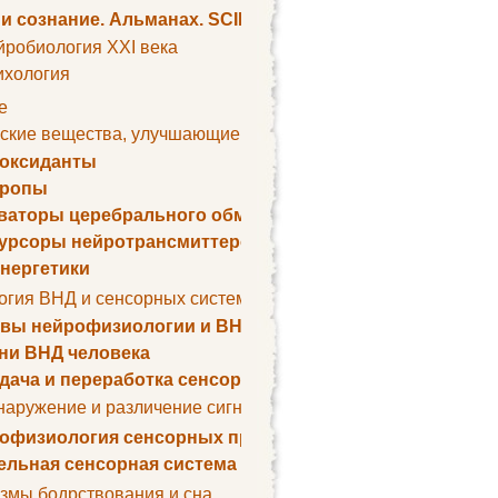
 и сознание. Альманах. SCIENTIFIC AMERICAN
йробиология XXI века
ихология
е
ские вещества, улучшающие умственные способности
оксиданты
тропы
ваторы церебрального обмена веществ
урсоры нейротрансмиттеров
нергетики
огия ВНД и сенсорных систем
вы нейрофизиологии и ВНД
ни ВНД человека
дача и переработка сенсорных сигналов
наружение и различение сигналов. Сенсорная рецепция
офизиология сенсорных процессов
ельная сенсорная система
змы бодрствования и сна