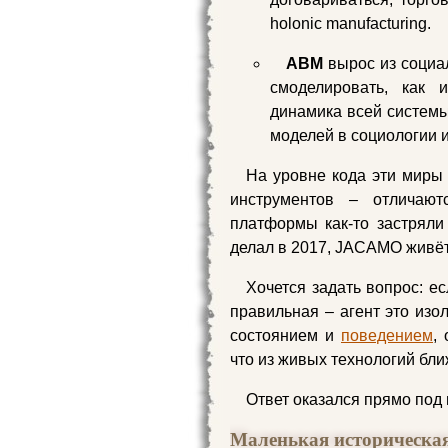
holonic manufacturing.
ABM
вырос из социал
смоделировать, как
динамика всей системы.
моделей в социологии и
На уровне кода эти миры 
инструментов – отличаю
платформы как-то застряли
делал в 2017, JACAMO живёт,
Хочется задать вопрос: е
правильная – агент это из
состоянием и
поведением
,
что из живых технологий бли
Ответ оказался прямо под 
Маленькая историческая