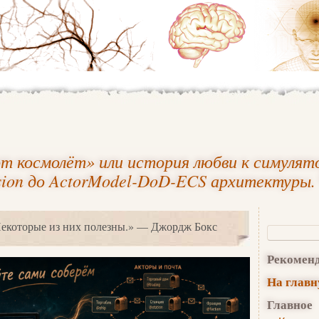
т космолёт» или история любви к симулят
sion до ActorModel-DoD-ECS архитектуры.
Некоторые из них полезны.» — Джордж Бокс
Рекомен
На глав
Главное