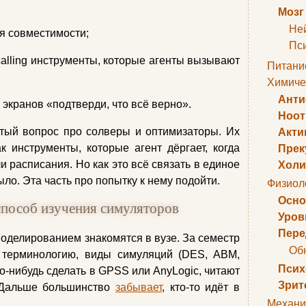
Мозг
Не
ля совместимости;
Пс
-calling инструменты, которые агенты вызывают
Питани
Химиче
Анти
 экранов «подтверди, что всё верно».
Ноо
тый вопрос про солверы и оптимизаторы. Их
Акти
к инструменты, которые агент дёргает, когда
Прек
 расписания. Но как это всё связать в единое
Холи
ыло. Эта часть про попытку к нему подойти.
Физиол
Осно
способ изучения симуляторов
Уров
Пере
делированием знакомятся в вузе. За семестр
Об
: терминологию, виды симуляций (DES, ABM,
Псих
то-нибудь сделать в GPSS или AnyLogic, читают
Зрит
. Дальше большинство
забывает
, кто-то идёт в
Механи