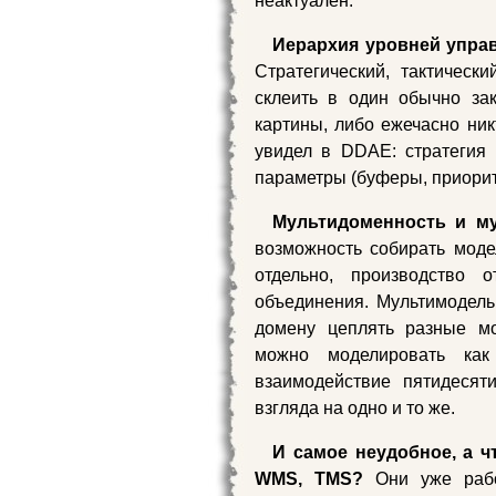
неактуален.
Иерархия уровней упра
Стратегический, тактическ
склеить в один обычно зак
картины, либо ежечасно ник
увидел в DDAE: стратегия з
параметры (буферы, приорит
Мультидоменность и му
возможность собирать моде
отдельно, производство 
объединения. Мультимодель
домену цеплять разные мо
можно моделировать ка
взаимодействие пятидесят
взгляда на одно и то же.
И самое неудобное, а 
WMS, TMS?
Они уже работ