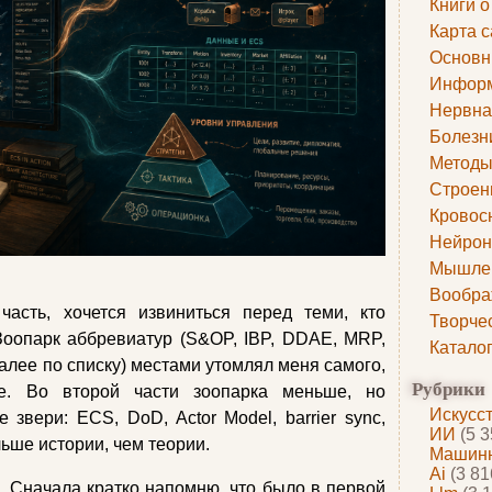
Книги о
Карта с
Основн
Информ
Нервна
Болезн
Методы
Строен
Кровос
Нейрон
Мышле
Вообра
асть, хочется извиниться перед теми, кто
Творче
Зоопарк аббревиатур (S&OP, IBP, DDAE, MRP,
Катало
ее по списку) местами утомлял меня самого,
Рубрики
е. Во второй части зоопарка меньше, но
Искусс
звери: ECS, DoD, Actor Model, barrier sync,
ИИ
(5 3
льше истории, чем теории.
Машинн
Ai
(3 81
. Сначала кратко напомню, что было в первой