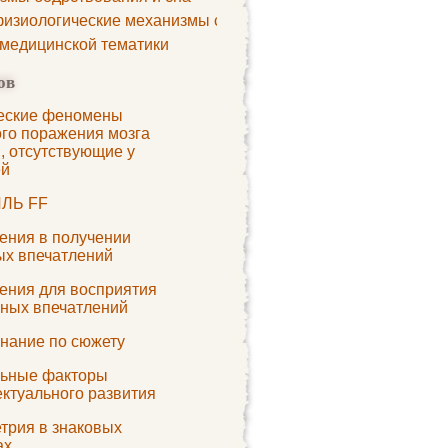
изиологические механизмы сна
 медицинской тематики
ов
еские феномены
ого поражения мозга
, отсутствующие у
ей
ЛЬ FF
ения в получении
ых впечатлений
ения для восприятия
ьных впечатлений
нание по сюжету
ьные факторы
ектуального развития
трия в знаковых
ах