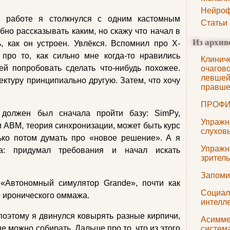
Нейроф
 работе я столкнулся с одним кастомным
Статьи
бно рассказывать каким, но скажу что начал в
Из архив
, как он устроен. Увлёкся. Вспомнил про X-
 про то, как сильно мне когда-то нравились
Клинич
ей попробовать сделать что-нибудь похожее.
очагов
левшей
ектуру принципиально другую. Затем, что хочу
правш
ПРОФИ
 должен был сначала пройти базу: SimPy,
Упражн
и ABM, теория синхронизации, может быть курс
слухов
ько потом думать про «новое решение». А я
Упражн
а: придумал требования и начал искать
зрител
Запоми
 «Автономный симулятор Grande», почти как
Социал
е иронического оммажа.
интелл
 поэтому я двинулся ковырять разные кирпичи,
Асимме
пе можно собирать. Дальше про то, что из этого
систем