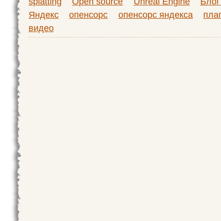
splatting
Open source
Unreal Engine
Блог
Яндекс
опенсорс
опенсорс яндекса
пла
видео