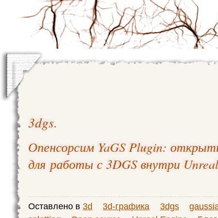
3dgs
.
Опенсорсим YaGS Plugin: открыт
для работы с 3DGS внутри Unreal
Оставлено в
3d
3d-графика
3dgs
gaussi