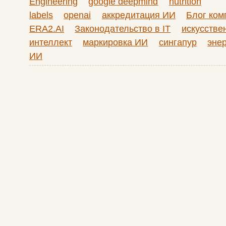
Engineering
google deepmind
nutrition
labels
openai
аккредитация ИИ
Блог ком
ERA2.AI
Законодательство в IT
искусстве
интеллект
маркировка ИИ
сингапур
эне
ИИ