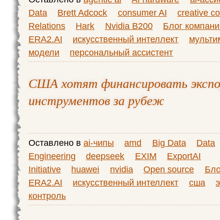
Data
Brett Adcock
consumer AI
creative 
Relations
Hark
Nvidia B200
Блог компани
ERA2.AI
искусственный интеллект
мульти
модели
персональный ассистент
США хотят финансировать экспор
инструментов за рубеж
Оставлено в
ai-чипы
amd
Big Data
Data
Engineering
deepseek
EXIM
ExportAI
Initiative
huawei
nvidia
Open source
Бло
ERA2.AI
искусственный интеллект
сша
контроль