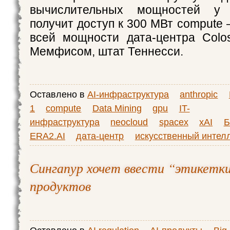
вычислительных мощностей у 
получит доступ к 300 МВт compute
всей мощности дата-центра Colo
Мемфисом, штат Теннесси.
Оставлено в
AI-инфраструктура
anthropic
1
compute
Data Mining
gpu
IT-
инфраструктура
neocloud
spacex
xAI
Б
ERA2.AI
дата-центр
искусственный интел
Сингапур хочет ввести “этикетки
продуктов