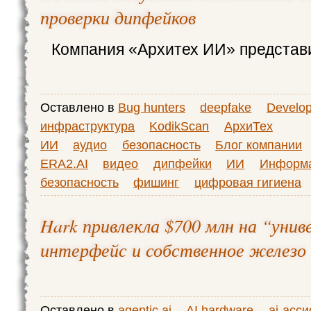
проверки дипфейков
Компания «Архитех ИИ» представ
Оставлено в
Bug hunters
deepfake
Develop
инфраструктура
KodikScan
АрхиТех
ИИ
аудио
безопасность
Блог компании
ERA2.AI
видео
дипфейки
ИИ
Информ
безопасность
фишинг
цифровая гигиена
Hark привлекла $700 млн на “унив
интерфейс и собственное железо
Оставлено в
agentic ai
AI hardware
ai-асси