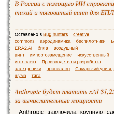
В России с помощью ИИ спроекти
тихий и тяговитый винт для БП
Оставлено в
Bug hunters
creative
commons
аэродинамика
беспилотники
Б
ERA2.AI
бпла
воздушный
винт
импортозамещение
искусственный
интеллект
Производство и разработка
электроники
пропеллер
Самарский униве
шума
тяга
Anthropic будет платить xAI $1,2
за вычислительные мощности
Anthropic заключила крупную сд