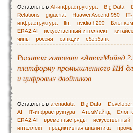
Оставлено в
AI-инфраструктура
Big Data
Relations
gigachat
Huawei Ascend 950
IT-
инфраструктура
llm
nvidia h200
Блог ко
ERA2.AI
искусственный интеллект
китайс
чипы
россия
санкции
сбербанк
Росатом готовит «АтомМайнд 2
платформу промышленного ИИ дл
и цифровых двойников
Оставлено в
arenadata
Big Data
Developer
AI
IT-инфраструктура
АтомМайнд
Блог 
ERA2.AI
временные ряды
искусственный
интеллект
предиктивная аналитика
пром