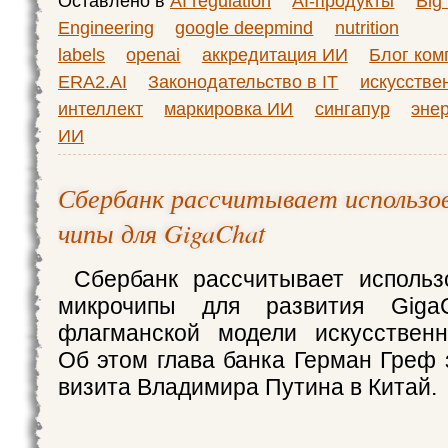
Оставлено в
AI regulation
AI-продукты
Big
Engineering
google deepmind
nutrition
labels
openai
аккредитация ИИ
Блог ком
ERA2.AI
Законодательство в IT
искусстве
интеллект
маркировка ИИ
сингапур
эне
ИИ
Сбербанк рассчитывает использо
чипы для GigaChat
Сбербанк рассчитывает использ
микрочипы для развития Gig
флагманской модели искусственн
Об этом глава банка Герман Греф 
визита Владимира Путина в Китай.