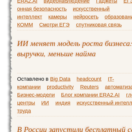
ERA2.AI
видеонаблюдение
Гаджеты
ЕГ
онная безопасность
искусственный
интеллект
камеры
нейросеть
образован
КОММ
Смотри ЕГЭ
спутниковая связь
ИИ меняет модель роста бизнеса
выручки, меньше найма
Оставлено в
Big Data
headcount
IT-
компании
productivity
Reuters
автоматиз
Бизнес-модели
Блог компании ERA2.AI
гл
центры
ИИ
индия
искусственный интелл
труда
В России запустили бесплатный с