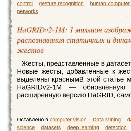
control
gesture recognition
human-computer-i
networks
HaGRIDv2-1M: 1 миллион изображ
распознавания статичных и дина
жестов
Жесты, представленные в датасе
Новые жесты, добавленные к жес
выделены краснымВ этой статье 
HaGRIDv2-1M — обновлённую 
расширенную версию HaGRID, само
Оставлено в
computer vision
Data Mining
d
science
datasets
deep learning
detection