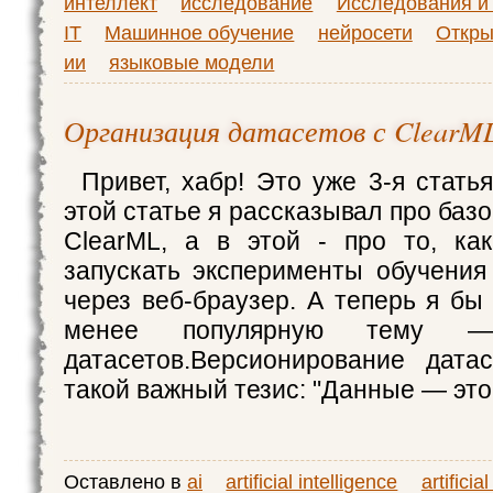
интеллект
исследование
Исследования и 
IT
Машинное обучение
нейросети
Откры
ии
языковые модели
Организация датасетов с ClearM
Привет, хабр! Это уже 3-я стать
этой статье я рассказывал про ба
ClearML, а в этой - про то, ка
запускать эксперименты обучения
через веб-браузер. А теперь я бы
менее популярную тему —
датасетов.Версионирование дата
такой важный тезис: "Данные — эт
Оставлено в
ai
artificial intelligence
artificia