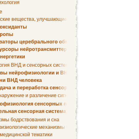
ихология
е
ские вещества, улучшающие умственные способности
оксиданты
тропы
ваторы церебрального обмена веществ
урсоры нейротрансмиттеров
нергетики
огия ВНД и сенсорных систем
вы нейрофизиологии и ВНД
ни ВНД человека
дача и переработка сенсорных сигналов
наружение и различение сигналов. Сенсорная рецепция
офизиология сенсорных процессов
ельная сенсорная система
змы бодрствования и сна
изиологические механизмы сна
 медицинской тематики