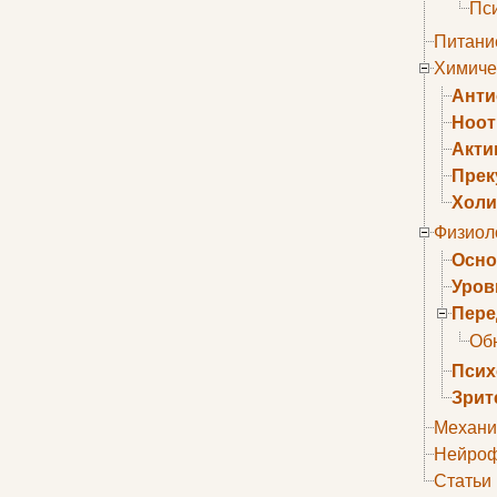
Пс
Питани
Химиче
Анти
Ноо
Акти
Прек
Холи
Физиол
Осно
Уров
Пере
Об
Псих
Зрит
Механи
Нейроф
Статьи