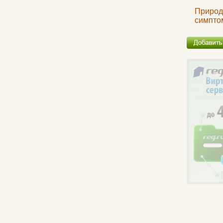
Природ
симпто