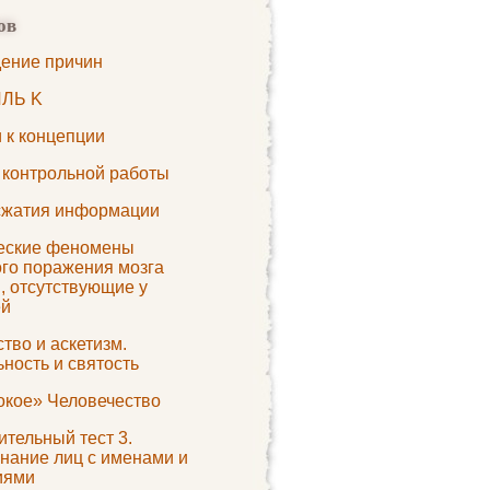
ов
ение причин
ЛЬ K
 к концепции
 контрольной работы
сжатия информации
еские феномены
ого поражения мозга
, отсутствующие у
ей
тво и аскетизм.
ность и святость
окое» Человечество
тельный тест 3.
нание лиц с именами и
иями