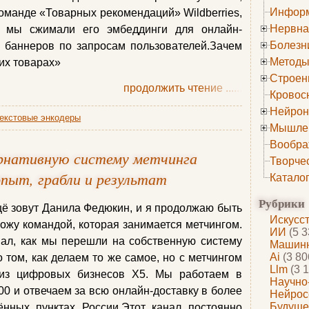
Информ
команде «Товарных рекомендаций» Wildberries,
Нервна
к мы сжимали его эмбеддинги для онлайн-
Болезн
 баннеров по запросам пользователей.Зачем
Методы
их товарах»
Строен
продолжить чтение
......
Кровос
Нейрон
текстовые энкодеры
Мышле
Вообра
ернативную систему метчинга
Творче
 опыт, грабли и результат
Катало
Рубрики
щё зовут Данила Федюкин, и я продолжаю быть
Искусс
вожу командой, которая занимается метчингом.
ИИ
(5 3
ал, как мы перешли на собственную систему
Машинн
Ai
(3 80
о том, как делаем то же самое, но с метчингом
Llm
(3 1
н из цифровых бизнесов Х5. Мы работаем в
Научно
00 и отвечаем за всю онлайн-доставку в более
Нейрос
Будуще
ённых пунктах России.Этот канал постоянно