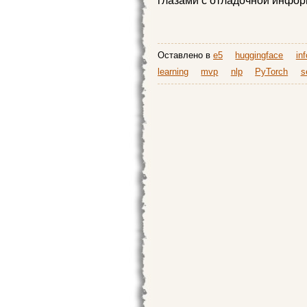
глазами с отладочной инфо
Оставлено в
e5
huggingface
in
learning
mvp
nlp
PyTorch
s