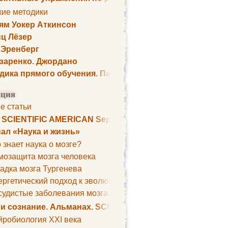
кие методики
ям Уокер Аткинсон
ц Лёзер
 Эренберг
озаренко. Джордано
дика прямого обучения. Пауль Шелли
ция
е статьи
. SCIENTIFIC AMERICAN September 1979
ал «Наука и жизнь»
 знает наука о мозге?
мозащита мозга человека
адка мозга Тургенева
ргетический подход к эволюции мозга
удистые заболевания мозга. Все может начаться с головно
 и сознание. Альманах. SCIENTIFIC AMERICAN
йробиология XXI века