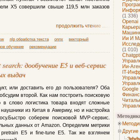
Програ
атели Х5 совершили свыше 119,5 млн заказов
Информ
(1 336)
Openai
продолжить чтение
......
Карьера
Машин
Ии И М
sw
nlp обработка текста
onnx
векторный
Исслед
ое обучение
рекомендации
(1 010)
Chatgpt
Управл
search: дообучение E5 и веб-сервис
Ии-Аге
IT-Инф
ых выдач
Управл
Управл
укт, или доставить его до пользователя? Оба
Google
Финанс
обсудим второй. Как нам построить поисковую
Читаль
о в слово логистика товара входят сложные
Управл
 наушники из Китая в Америку, но и настройка
Методик
осу.Быстро соберем поисковой MVP-сервис.
Методи
льных данных от Amazon. Определим метрики
Другие
retrain E5 и fine-tune E5. Так же взглянем
Эффе