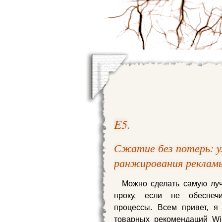
E5
.
Сжатие без потерь: у
ранжирования реклам
Можно сделать самую луч
проку, если не обеспеч
процессы. Всем привет, я
товарных рекомендаций Wil