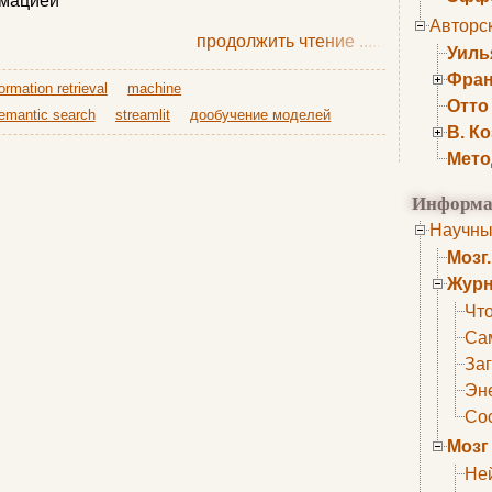
рмацией
Авторс
продолжить чтение
......
Уиль
Фран
formation retrieval
machine
Отто
emantic search
streamlit
дообучение моделей
В. К
Мето
Информа
Научны
Мозг
Журн
Что
Са
Заг
Эне
Сос
Мозг
Не