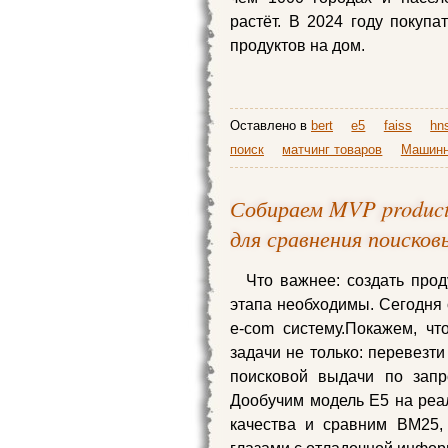
растёт. В 2024 году покуп
продуктов на дом.
Оставлено в
bert
e5
faiss
hn
поиск
матчинг товаров
Машинн
Собираем MVP product 
для сравнения поисков
Что важнее: создать прод
этапа необходимы. Сегодня 
e-com систему.Покажем, чт
задачи не только: перевезти
поисковой выдачи по запр
Дообучим модель E5 на реа
качества и сравним BM25, p