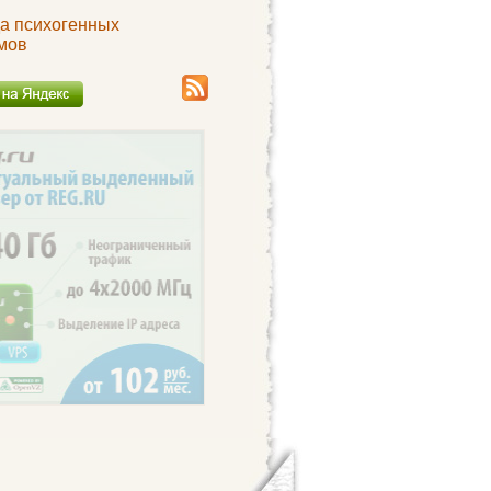
а психогенных
мов