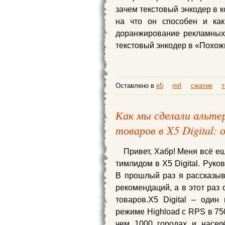
зачем текстовый энкодер в 
на что он способен и ка
доранжирование рекламных
текстовый энкодер в «Похож
Оставлено в
e5
mrl
сжатие
Как мы сделали альт
товаров в X5 Digital:
Привет, Хабр! Меня всё е
тимлидом в X5 Digital. Руко
В прошлый раз я рассказыв
рекомендаций, а в этот раз 
товаров.X5 Digital – оди
режиме Highload с RPS в 75
чем 1000 городах и насел