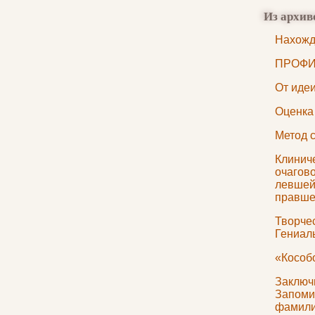
Из архив
Нахожд
ПРОФИ
От идеи
Оценка
Метод 
Клинич
очагов
левшей
правш
Творчес
Гениаль
«Кособ
Заключи
Запоми
фамил