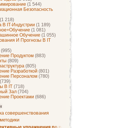
ммирование
(1 544)
ационная Безопасность
(1 218)
 В IT-Индустрии
(1 189)
ное+обучение
(1 081)
ашинное Обучение
(1 055)
ования И Прогнозы В IT
(995)
ение Продуктом
(883)
нты
(809)
раструктура
(805)
ение Разработкой
(801)
ение Персоналом
(780)
(739)
ы В IT
(718)
ный Зал
(704)
ение Проектами
(686)
и
ка совершенствования
 методики
ктивные упражнения по развитию памяти