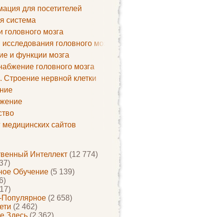
ация для посетителей
я система
и головного мозга
 исследования головного мозга
ие и функции мозга
набжение головного мозга
. Строение нервной клетки
ние
жение
ство
г медицинских сайтов
твенный Интеллект
(12 774)
37)
ое Обучение
(5 139)
6)
17)
-Популярное
(2 658)
ети
(2 462)
е Здесь
(2 362)