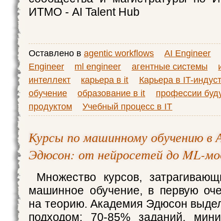
ИТМО - AI Talent Hub
Оставлено в
agentic workflows
AI Engineer
Engineer
ml engineer
агентные системы
интеллект
карьера в it
Карьера в IT-индус
обучение
образование в it
профессии буд
продуктом
Учебный процесс в IT
Курсы по машинному обучению в 
Эдюсон: от нейросетей до ML-мо
Множество курсов, затрагивающ
машинное обучение, в первую оч
на теорию. Академия Эдюсон выде
подходом: 70-85% заданий, мин