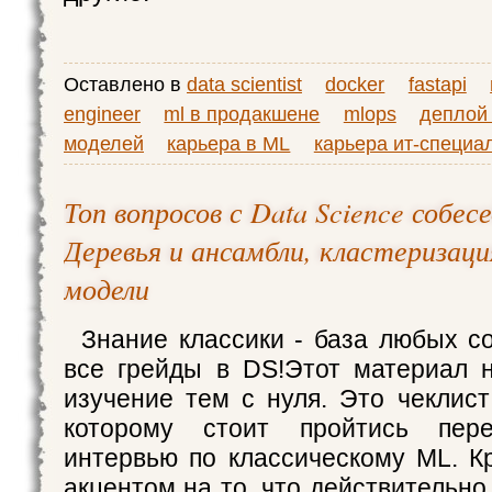
Оставлено в
data scientist
docker
fastapi
engineer
ml в продакшене
mlops
деплой 
моделей
карьера в ML
карьера ит-специа
Топ вопросов с Data Science собес
Деревья и ансамбли, кластеризац
модели
Знание классики - база любых с
все грейды в DS!Этот материал 
изучение тем с нуля. Это чеклист
которому стоит пройтись пере
интервью по классическому ML. Кр
акцентом на то, что действительн