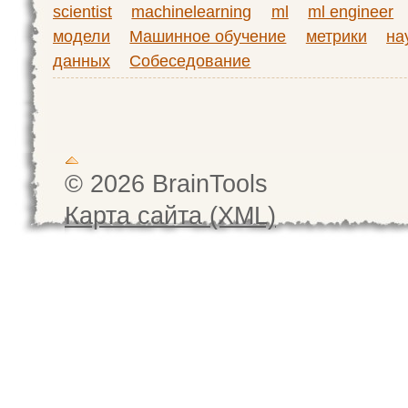
scientist
machinelearning
ml
ml engineer
модели
Машинное обучение
метрики
на
данных
Собеседование
© 2026 BrainTools
Карта сайта (XML)