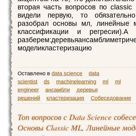
вторая часть вопросов по classic
видели первую, то обязательн
разобрал основы мл, линейные м
классификации и регресии).А
разберем:деревьяансамблиметрич
моделикластеризацию
Оставлено в
data science
data
scientist
ds
machinelearning
ml
ml
engineer
ансамбли
деревья
решений
кластеризация
Собеседование
Топ вопросов с Data Science собес
Основы Classic ML, Линейные мо