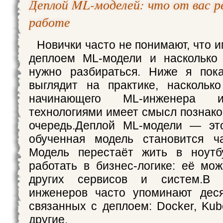
Деплой ML-моделей: что от вас 
работе
Новички часто не понимают, что 
деплоем ML-модели и насколько 
нужно разбираться. Ниже я пока
выглядит на практике, наскольк
начинающего ML-инженера
технологиями имеет смысл познако
очередь.Деплой ML-модели — это
обученная модель становится ча
Модель перестаёт жить в ноутб
работать в бизнес-логике: её мо
других сервисов и систем.В 
инженеров часто упоминают деся
связанных с деплоем: Docker, Kub
другие.