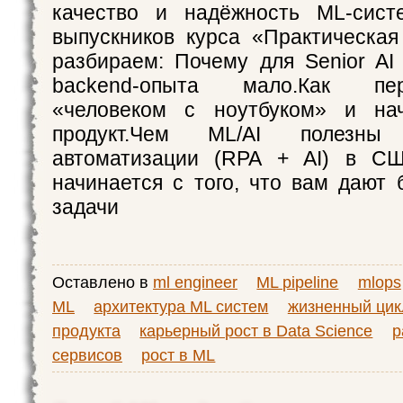
качество и надёжность ML-сист
выпускников курса «Практическа
разбираем: Почему для Senior AI 
backend-опыта мало.Как пе
«человеком с ноутбуком» и на
продукт.Чем ML/AI полезн
автоматизации (RPA + AI) в С
начинается с того, что вам дают
задачи
Оставлено в
ml engineer
ML pipeline
mlops
ML
архитектура ML систем
жизненный цик
продукта
карьерный рост в Data Science
р
сервисов
рост в ML