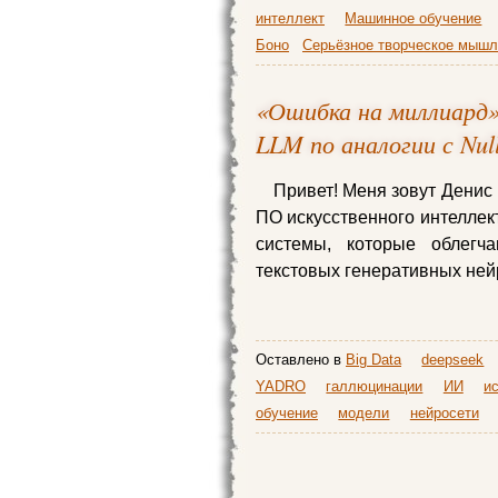
интеллект
Машинное обучение
Боно
Серьёзное творческое мышл
«Ошибка на миллиард»
LLM по аналогии с Null
Привет! Меня зовут Денис
ПО искусственного интелле
системы, которые облег
текстовых генеративных ней
Оставлено в
Big Data
deepseek
YADRO
галлюцинации
ИИ
и
обучение
модели
нейросети