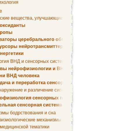
ихология
е
ские вещества, улучшающие умственные способности
оксиданты
тропы
ваторы церебрального обмена веществ
урсоры нейротрансмиттеров
нергетики
огия ВНД и сенсорных систем
вы нейрофизиологии и ВНД
ни ВНД человека
дача и переработка сенсорных сигналов
наружение и различение сигналов. Сенсорная рецепция
офизиология сенсорных процессов
ельная сенсорная система
змы бодрствования и сна
изиологические механизмы сна
 медицинской тематики