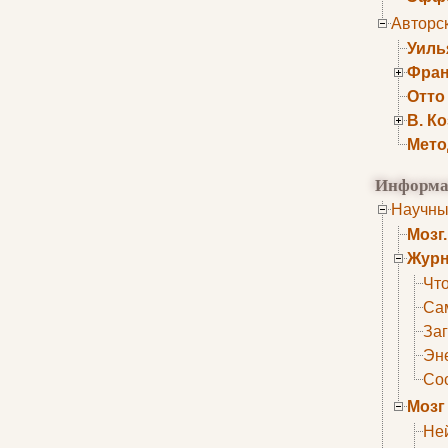
Авторс
Уиль
Фран
Отто
В. К
Мето
Информа
Научны
Мозг
Журн
Что
Са
Заг
Эне
Сос
Мозг
Не