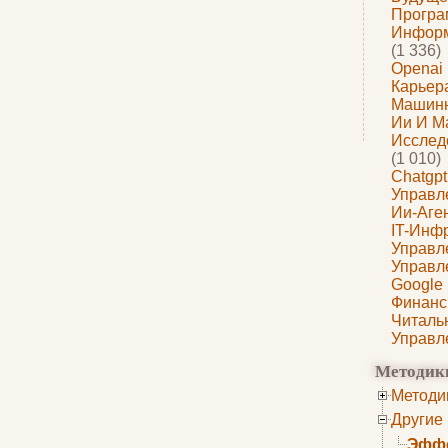
Програ
Информ
(1 336)
Openai
Карьера
Машин
Ии И М
Исслед
(1 010)
Chatgpt
Управл
Ии-Аге
IT-Инф
Управл
Управл
Google
Финанс
Читаль
Управл
Методик
Методи
Другие
Эффе