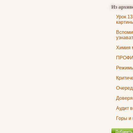
Из архив
Урок 13
картин
Вспоми
узнава
Химия 
ПРОФИ
Режимы
Критич
Очеред
Доверя
Аудит 
Горы и 