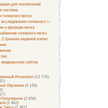
ация для посетителей
я система
и головного мозга
 исследования головного мозга
ие и функции мозга
набжение головного мозга
. Строение нервной клетки
ние
жение
ство
г медицинских сайтов
твенный Интеллект
(12 776)
37)
ое Обучение
(5 139)
6)
17)
-Популярное
(2 658)
ети
(2 462)
е Здесь
(2 362)