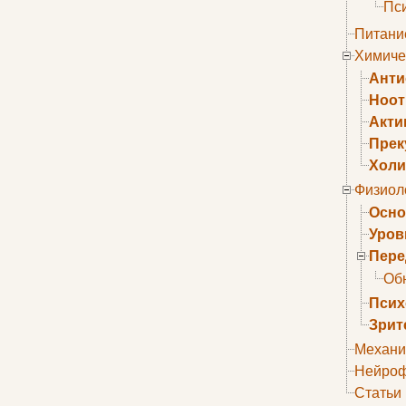
Пс
Питани
Химиче
Анти
Ноо
Акти
Прек
Холи
Физиол
Осно
Уров
Пере
Об
Псих
Зрит
Механи
Нейроф
Статьи