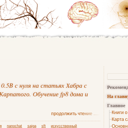
0.5B с нуля на статьях Хабра с
Рекомен
Карпатого. Обучение fp8 дома и
На глав
Главное
Книги о
продолжить чтение
......
Карта с
я
nanochat
saiga
sft
искусственный
Основн