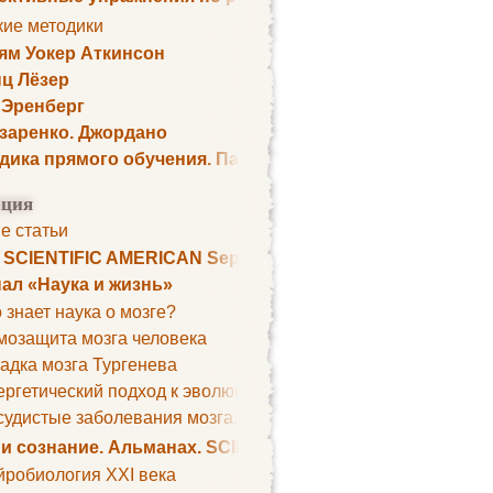
кие методики
ям Уокер Аткинсон
ц Лёзер
 Эренберг
озаренко. Джордано
дика прямого обучения. Пауль Шелли
ция
е статьи
. SCIENTIFIC AMERICAN September 1979
ал «Наука и жизнь»
 знает наука о мозге?
мозащита мозга человека
адка мозга Тургенева
ргетический подход к эволюции мозга
удистые заболевания мозга. Все может начаться с головно
 и сознание. Альманах. SCIENTIFIC AMERICAN
йробиология XXI века