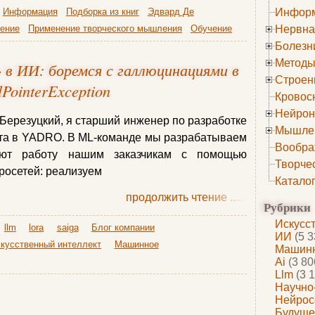
Информация
Подборка из книг
Эдвард Де
Информ
ение
Применение творческого мышления
Обучение
Нервна
Болезн
Методы
 в ИИ: боремся с галлюцинациями в
Строен
PointerException
Кровос
Нейрон
 Березуцкий, я старший инженер по разработке
Мышле
кта в YADRO. В ML-команде мы разрабатываем
Вообра
чают работу нашим заказчикам с помощью
Творче
росетей: реализуем
Катало
продолжить чтение
......
Рубрики
Искусс
llm
lora
saiga
Блог компании
ИИ
(5 3
скусственный интеллект
Машинное
Машинн
Ai
(3 80
Llm
(3 1
Научно
Нейрос
Будуще