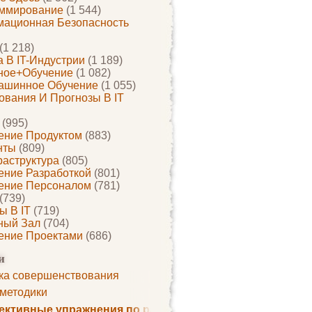
ммирование
(1 544)
ационная Безопасность
(1 218)
 В IT-Индустрии
(1 189)
ное+обучение
(1 082)
ашинное Обучение
(1 055)
ования И Прогнозы В IT
(995)
ение Продуктом
(883)
нты
(809)
раструктура
(805)
ение Разработкой
(801)
ение Персоналом
(781)
(739)
ы В IT
(719)
ный Зал
(704)
ение Проектами
(686)
и
ка совершенствования
 методики
ктивные упражнения по развитию памяти