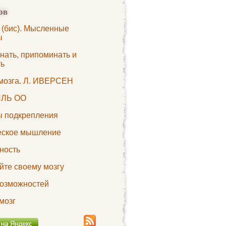
ов
 (бис). Мысленные
ы
нать, припоминать и
ть
мозга. Л. ИВЕРСЕН
ЛЬ ОО
 подкрепления
еское мышление
ность
йте своему мозгу
возможностей
мозг