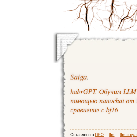
Saiga
.
habrGPT. Обучим LLM 
помощью nanochat от 
сравнение с bf16
Оставлено в
DPO
llm
llm с нул