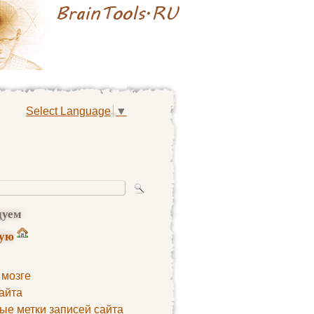
Select Language
▼
дуем
ную
 мозге
айта
ые метки записей сайта