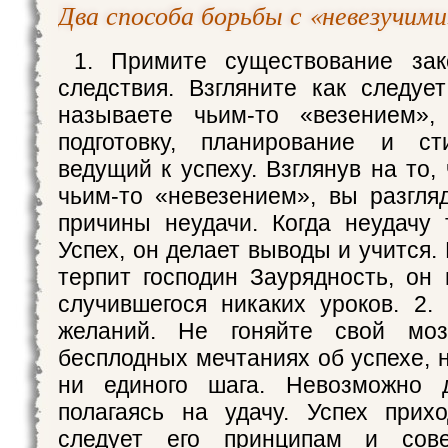
Два способа борьбы с «невезучим
1. Примите существование за
следствия. Взгляните как следуе
называете чьим-то «везением»
подготовку, планирование и с
ведущий к успеху. Взглянув на то,
чьим-то «невезением», вы разгля
причины неудачи. Когда неудачу 
Успех, он делает выводы и учится.
терпит господин Заурядность, он 
случившегося никаких уроков. 2.
желаний. Не гоняйте свой моз
бесплодных мечтаниях об успехе, 
ни единого шага. Невозможно д
полагаясь на удачу. Успех прих
следует его принципам и сове