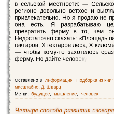
в сельской местности: — Сельск
регионе довольно ветхое и выгл
привлекательно. Но я продаю не п
она есть. Я разрабатываю це
превратить ферму в то, чем о
Недостаточно сказать: «Площадь п
гектаров, X гектаров леса, X килом
— чтобы кому-то захотелось сраз
ферму. Но дайте человеку
Оставлено в
Информация
Подборка из книг
масштабно. Д. Шварц
Метки:
будущее
,
мышление
,
человек
Четыре способа развития словар