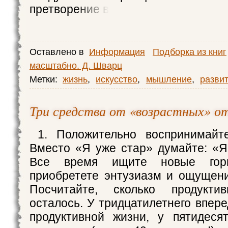
претворение в
Оставлено в
Информация
Подборка из книг
масштабно. Д. Шварц
Метки:
жизнь
,
искусство
,
мышление
,
разви
Три средства от «возрастных» о
1. Положительно воспринимайте
Вместо «Я уже стар» думайте: «Я
Все время ищите новые гор
приобретете энтузиазм и ощущени
Посчитайте, сколько продукт
осталось. У тридцатилетнего впер
продуктивной жизни, у пятидеся