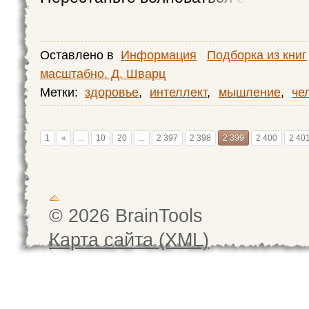
Оставлено в
Информация
Подборка из книг
масштабно. Д. Шварц
Метки:
здоровье
,
интеллект
,
мышление
,
че
1
«
...
10
20
...
2 397
2 398
2 399
2 400
2 40
© 2026 BrainTools
Карта сайта (XML)