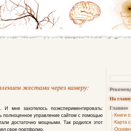
влением жестами через камеру:
Рекомен
На глав
Главное
. И мне захотелось поэкспериментировать:
Книги о
ть полноценное управление сайтом с помощью
Карта с
тали достаточно мощными. Так родился этот
Основн
зял свое портфолио.