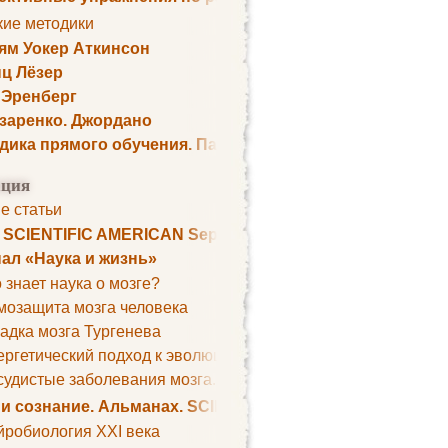
кие методики
ям Уокер Аткинсон
ц Лёзер
 Эренберг
озаренко. Джордано
дика прямого обучения. Пауль Шелли
ция
е статьи
. SCIENTIFIC AMERICAN September 1979
ал «Наука и жизнь»
 знает наука о мозге?
мозащита мозга человека
адка мозга Тургенева
ргетический подход к эволюции мозга
удистые заболевания мозга. Все может начаться с головно
 и сознание. Альманах. SCIENTIFIC AMERICAN
йробиология XXI века