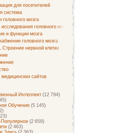
ация для посетителей
я система
и головного мозга
 исследования головного мозга
ие и функции мозга
набжение головного мозга
. Строение нервной клетки
ние
жение
ство
г медицинских сайтов
твенный Интеллект
(12 794)
45)
ое Обучение
(5 145)
2)
23)
-Популярное
(2 659)
ети
(2 463)
е Здесь
(2 363)