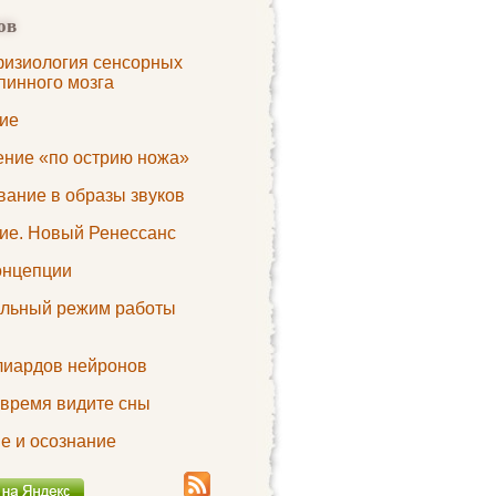
ов
изиология сенсорных
пинного мозга
ие
ение «по острию ножа»
вание в образы звуков
ие. Новый Ренессанс
онцепции
льный режим работы
лиардов нейронов
 время видите сны
е и осознание