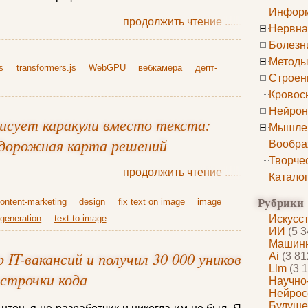
Информ
продолжить чтение
......
Нервна
Болезн
Методы
s
transformers.js
WebGPU
вебкамера
депт-
Строен
Кровос
Нейрон
исует каракули вместо текста:
Мышле
 дорожная карта решений
Вообра
Творче
продолжить чтение
......
Катало
Рубрики
ontent-marketing
design
fix text on image
image
 generation
text-to-image
Искусс
ИИ
(5 3
Машинн
 IT-вакансий и получил 30 000 уников
Ai
(3 81
Llm
(3 1
 строчки кода
Научно
Нейрос
Будуще