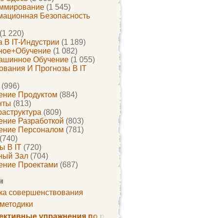
ммирование
(1 545)
ационная Безопасность
(1 220)
 В IT-Индустрии
(1 189)
ное+обучение
(1 082)
ашинное Обучение
(1 055)
ования И Прогнозы В IT
(996)
ение Продуктом
(884)
нты
(813)
раструктура
(809)
ение Разработкой
(803)
ение Персоналом
(781)
(740)
ы В IT
(720)
ный Зал
(704)
ение Проектами
(687)
и
ка совершенствования
 методики
ктивные упражнения по развитию памяти