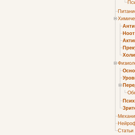
Пс
Питани
Химиче
Анти
Ноо
Акти
Прек
Холи
Физиол
Осно
Уров
Пере
Об
Псих
Зрит
Механи
Нейроф
Статьи