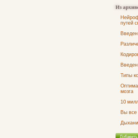
Из архив
Нейроф
путей с
Введен
Различ
Кодиро
Введен
Типы к
Оптима
мозга
10 мил
Вы все
Дыхани