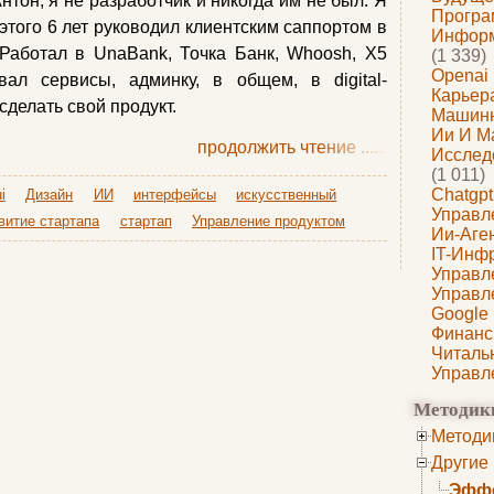
нтон, я не разработчик и никогда им не был. Я
Програ
этого 6 лет руководил клиентским саппортом в
Информ
 Работал в UnaBank, Точка Банк, Whoosh, X5
(1 339)
Openai
вал сервисы, админку, в общем, в digital-
Карьера
сделать свой продукт.
Машин
Ии И М
продолжить чтение
......
Исслед
(1 011)
Chatgpt
i
Дизайн
ИИ
интерфейсы
искусственный
Управл
витие стартапа
стартап
Управление продуктом
Ии-Аге
IT-Инф
Управл
Управл
Google
Финанс
Читаль
Управл
Методик
Методи
Другие
Эффе