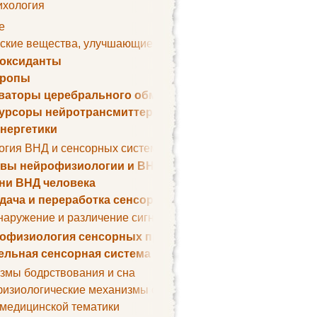
ихология
е
ские вещества, улучшающие умственные способности
оксиданты
тропы
ваторы церебрального обмена веществ
урсоры нейротрансмиттеров
нергетики
огия ВНД и сенсорных систем
вы нейрофизиологии и ВНД
ни ВНД человека
дача и переработка сенсорных сигналов
наружение и различение сигналов. Сенсорная рецепция
офизиология сенсорных процессов
ельная сенсорная система
змы бодрствования и сна
изиологические механизмы сна
 медицинской тематики