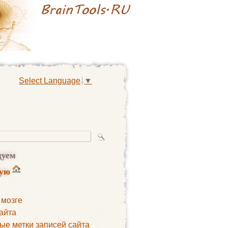
Select Language
▼
дуем
ную
 мозге
айта
ые метки записей сайта