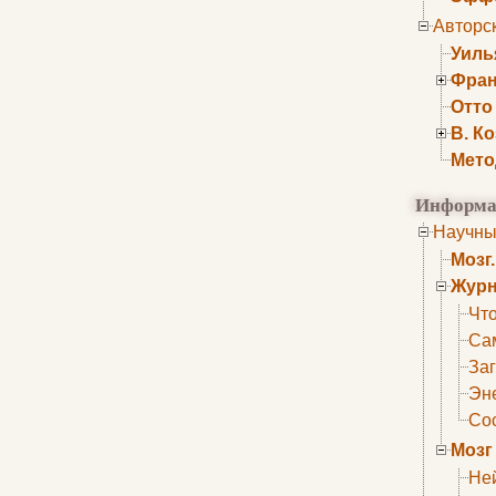
Авторс
Уиль
Фран
Отто
В. К
Мето
Информа
Научны
Мозг
Журн
Что
Са
Заг
Эне
Сос
Мозг
Не