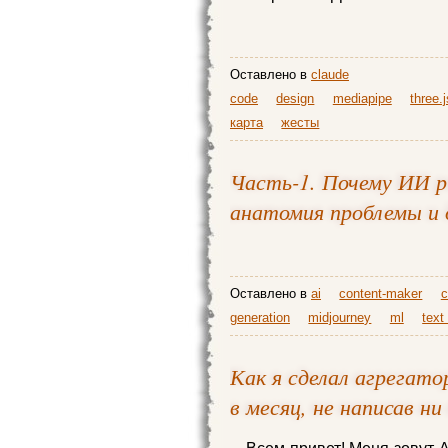
Оставлено в
claude
code
design
mediapipe
three.j
карта
жесты
Часть-1. Почему ИИ р
анатомия проблемы и
Оставлено в
ai
content-maker
c
generation
midjourney
ml
text
Как я сделал агрегатор
в месяц, не написав ни