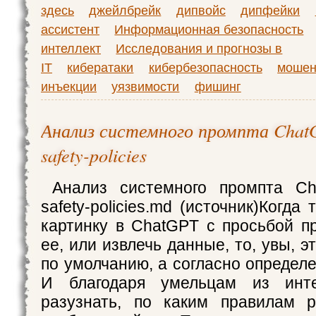
здесь
джейлбрейк
дипвойс
дипфейки
ассистент
Информационная безопасность
интеллект
Исследования и прогнозы в
IT
кибератаки
кибербезопасность
мошен
инъекции
уязвимости
фишинг
Анализ системного промпта Chat
safety-policies
Анализ системного промпта Cha
safety-policies.md (источник)Когда
картинку в ChatGPT с просьбой п
ее, или извлечь данные, то, увы, э
по умолчанию, а согласно определ
И благодаря умельцам из инте
разузнать, по каким правилам р