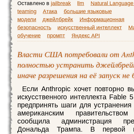
Оставлено в
jailbreak
llm
Natural Language
teaming
Атака
большие языковые
модели
джейлбрейк
Информационная
безопасность
искусственный интеллект
М
обучение
промпт
Яндекс API
Власти США потребовали от Anth
полностью устранить джейлбрейки
иначе разрешения на её запуск не
Если Anthropic хочет повторно в
искусственного интеллекта Fable 
предпринять шаги для устранения
американским правительством 
сообщила администрация пр
Дональда Трампа. В первой 