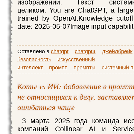
изображений. Текст систем
целиком: You are ChatGPT, a larg
trained by OpenAI.Knowledge cutoff
date: 2025-05-07Image input capabilit
Оставлено в
chatgpt
chatgpt4
джейлбрейк
безопасность
искусственный
интеллект
промпт
промпты
системный п
Коты vs ИИ: добавление в промп
не относящихся к делу, заставля
ошибаться чаще
3 марта 2025 года команда исс
компаний Collinear AI и Servi