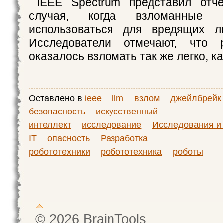
IEEE Spectrum представил отч
случая, когда взломанные 
использоваться для вредящих л
Исследователи отмечают, что
оказалось взломать так же легко, ка
Оставлено в
ieee
llm
взлом
джейлбрейк
безопасность
искусственный
интеллект
исследование
Исследования и 
IT
опасность
Разработка
робототехники
робототехника
роботы
© 2026 BrainTools