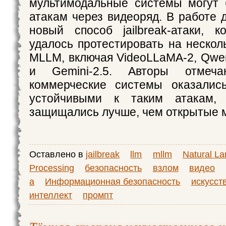
мультимодальные системы могут 
атакам через видеоряд. В работе 
новый способ jailbreak-атаки, 
удалось протестировать на нескол
MLLM, включая VideoLLaMA-2, Qwen
и Gemini-2.5. Авторы отмеч
коммерческие системы оказалис
устойчивыми к таким атакам,
защищались лучше, чем открытые 
Оставлено в
jailbreak
llm
mllm
Natural L
Processing
безопасность
взлом
видео
а
Информационная безопасность
искусст
интеллект
промпт