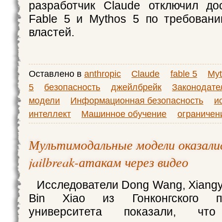
разработчик Claude отключил до
Fable 5 и Mythos 5 по требован
властей.
Оставлено в
anthropic
Claude
fable 5
My
5
безопасность
джейлбрейк
Законодател
модели
Информационная безопасность
и
интеллект
Машинное обучение
ограничен
Мультимодальные модели оказали
jailbreak-атакам через видео
Исследователи Dong Wang, Xiangyu
Bin Xiao из Гонконгского пол
университета показали, что