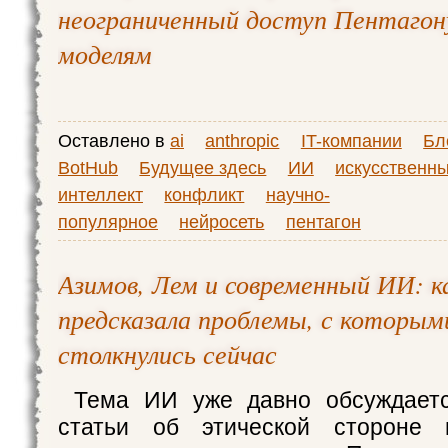
неограниченный доступ Пентагон
моделям
Оставлено в
ai
anthropic
IT-компании
Бл
BotHub
Будущее здесь
ИИ
искусственн
интеллект
конфликт
научно-
популярное
нейросеть
пентагон
Азимов, Лем и современный ИИ: 
предсказала проблемы, с которы
столкнулись сейчас
Тема ИИ уже давно обсуждаетс
статьи об этической стороне 