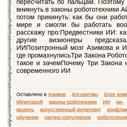
пересчитать по пальцам. Поэтому
вникнуть в законы робототехники А
потом прикинуть: как бы они рабо
мире и смогли бы работать во
расскажу про:Предвестники ИИ: ка
другие визионеры предсказа
ИИПозитронный мозг Азимова и ИИ
где промахнулисьТри Закона Робото
такое и зачемПочему Три Закона 
современного ИИ
Оставлено в
Азимов
Алгоритмы
Блог ком
Minervasoft
законы роботехники
ИИ
ии-
модель
искусственный интеллект
конфлик
обучение
научно-популярное
робототехни