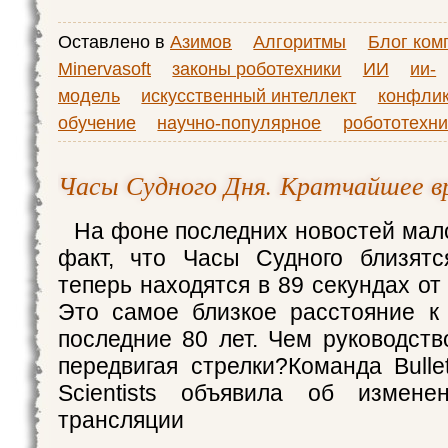
Оставлено в
Азимов
Алгоритмы
Блог ком
Minervasoft
законы роботехники
ИИ
ии-
модель
искусственный интеллект
конфлик
обучение
научно-популярное
робототехни
Часы Судного Дня. Кратчайшее вр
На фоне последних новостей мало
факт, что Часы Судного близятс
теперь находятся в 89 секундах от
Это самое близкое расстояние к
последние 80 лет. Чем руководств
передвигая стрелки?Команда Bullet
Scientists объявила об измен
трансляции