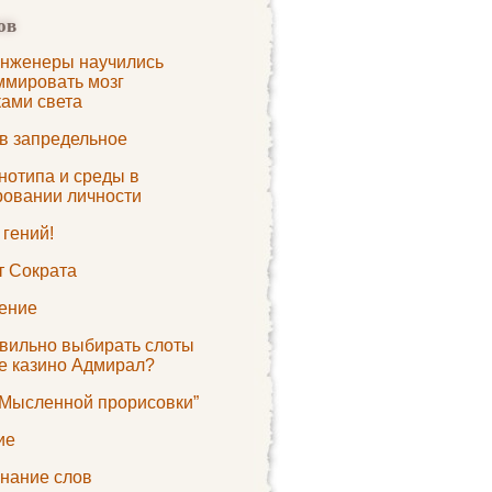
ов
нженеры научились
ммировать мозг
ами света
 в запредельное
нотипа и среды в
овании личности
 гений!
 Сократа
ение
авильно выбирать слоты
те казино Адмирал?
“Мысленной прорисовки”
ие
нание слов