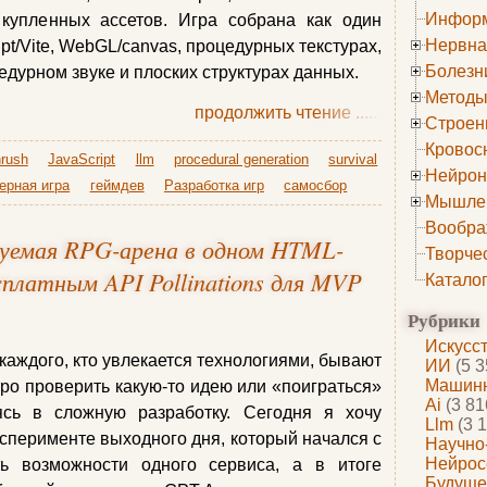
Информ
 купленных ассетов. Игра собрана как один
Нервна
pt/Vite, WebGL/canvas, процедурных текстурах,
Болезн
дурном звуке и плоских структурах данных.
Методы
продолжить чтение
......
Строен
Кровос
hrush
JavaScript
llm
procedural generation
survival
Нейрон
ерная игра
геймдев
Разработка игр
самосбор
Мышле
Вообра
уемая RPG-арена в одном HTML-
Творче
сплатным API Pollinations для MVP
Катало
Рубрики
Искусс
каждого, кто увлекается технологиями, бывают
ИИ
(5 3
Машинн
ро проверить какую-то идею или ‭«поиграться‭‭»
Ai
(3 81
сь в сложную разработку. Сегодня я хочу
Llm
(3 1
эксперименте выходного дня, который начался с
Научно
Нейрос
ь возможности одного сервиса, а в итоге
Будуще