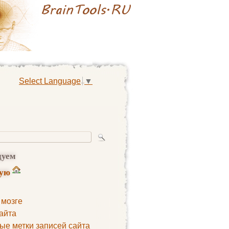
Select Language
▼
дуем
ную
 мозге
айта
ые метки записей сайта