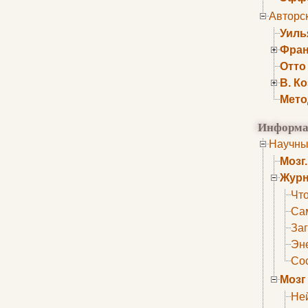
Авторс
Уиль
Фран
Отто
В. К
Мето
Информа
Научны
Мозг
Журн
Что
Са
Заг
Эне
Сос
Мозг
Не