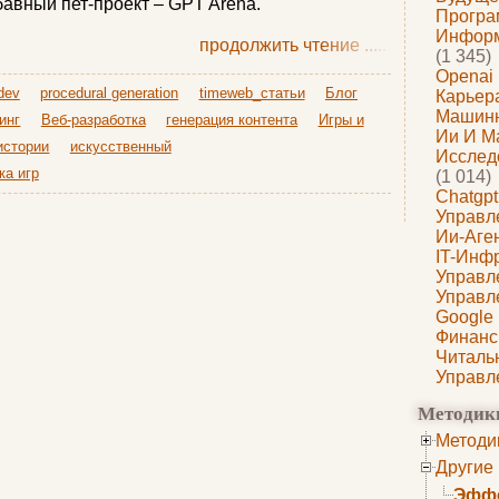
авный пет-проект – GPT Arena.
Програ
Информ
продолжить чтение
......
(1 345)
Openai
dev
procedural generation
timeweb_статьи
Блог
Карьера
Машин
инг
Веб-разработка
генерация контента
Игры и
Ии И М
истории
искусственный
Исслед
ка игр
(1 014)
Chatgpt
Управл
Ии-Аге
IT-Инф
Управл
Управл
Google
Финанс
Читаль
Управл
Методик
Методи
Другие
Эффе