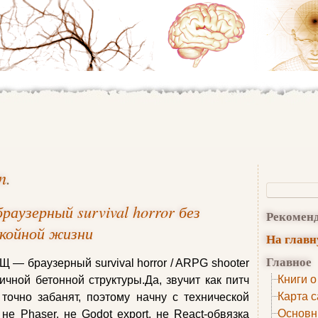
n
.
аузерный survival horror без
Рекомен
окойной жизни
На глав
Главное
 — браузерный survival horror / ARPG shooter
Книги о
ичной бетонной структуры.Да, звучит как питч
Карта с
точно забанят, поэтому начну с технической
Основн
не Phaser, не Godot export, не React‑обвязка