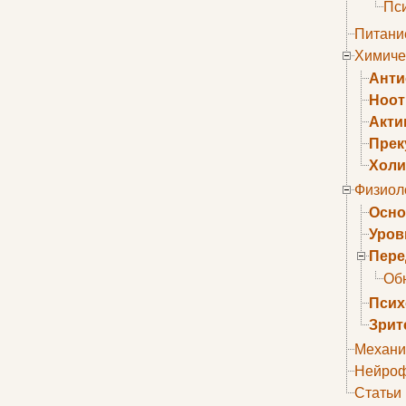
Пс
Питани
Химиче
Анти
Ноо
Акти
Прек
Холи
Физиол
Осно
Уров
Пере
Об
Псих
Зрит
Механи
Нейроф
Статьи