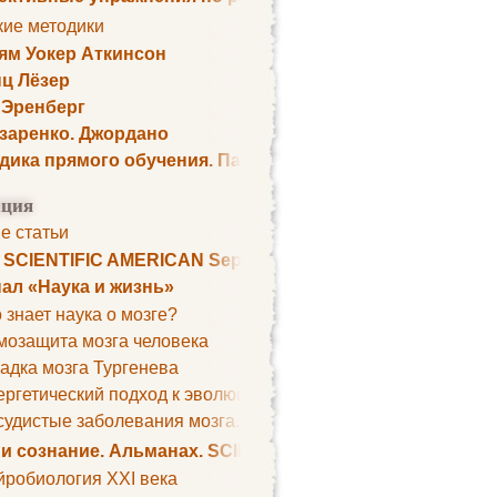
кие методики
ям Уокер Аткинсон
ц Лёзер
 Эренберг
озаренко. Джордано
дика прямого обучения. Пауль Шелли
ция
е статьи
. SCIENTIFIC AMERICAN September 1979
ал «Наука и жизнь»
 знает наука о мозге?
мозащита мозга человека
адка мозга Тургенева
ргетический подход к эволюции мозга
удистые заболевания мозга. Все может начаться с головно
 и сознание. Альманах. SCIENTIFIC AMERICAN
йробиология XXI века