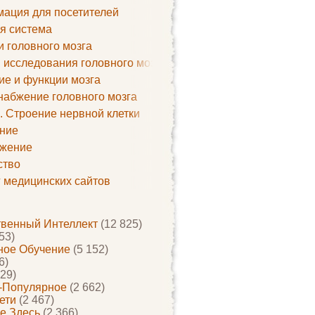
ация для посетителей
я система
и головного мозга
 исследования головного мозга
ие и функции мозга
набжение головного мозга
. Строение нервной клетки
ние
жение
ство
г медицинских сайтов
твенный Интеллект
(12 825)
53)
ое Обучение
(5 152)
6)
29)
-Популярное
(2 662)
ети
(2 467)
е Здесь
(2 366)