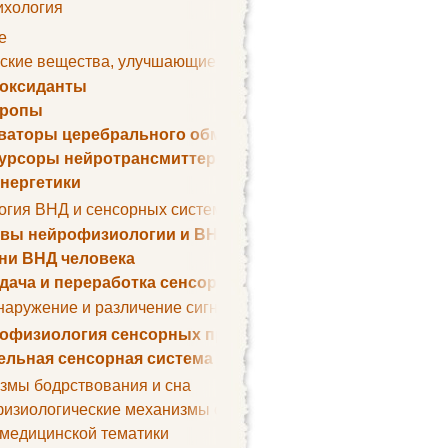
ихология
е
ские вещества, улучшающие умственные способности
оксиданты
тропы
ваторы церебрального обмена веществ
урсоры нейротрансмиттеров
нергетики
огия ВНД и сенсорных систем
вы нейрофизиологии и ВНД
ни ВНД человека
дача и переработка сенсорных сигналов
наружение и различение сигналов. Сенсорная рецепция
офизиология сенсорных процессов
ельная сенсорная система
змы бодрствования и сна
изиологические механизмы сна
 медицинской тематики