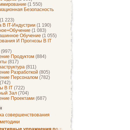
ммирование
(1 550)
ационная Безопасность
(1 223)
 В IT-Индустрии
(1 190)
ное+обучение
(1 083)
ашинное Обучение
(1 055)
ования И Прогнозы В IT
(997)
ение Продуктом
(884)
нты
(817)
раструктура
(811)
ение Разработкой
(805)
ение Персоналом
(782)
(742)
ы В IT
(722)
ный Зал
(704)
ение Проектами
(687)
и
ка совершенствования
 методики
ктивные упражнения по развитию памяти