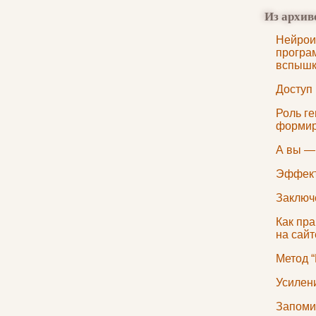
Из архив
Нейрои
програ
вспышк
Доступ
Роль ге
формир
А вы —
Эффект
Заключ
Как пр
на сай
Метод 
Усилен
Запоми