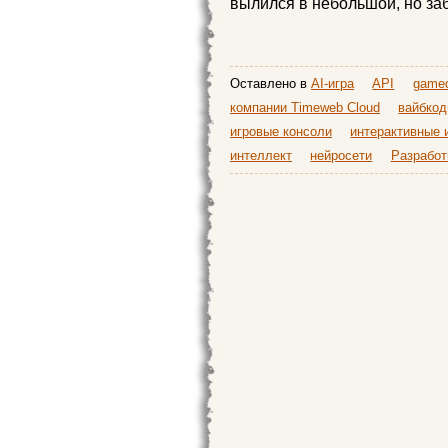
вылился в небольшой, но заб
Оставлено в
AI-игра
API
game
компании Timeweb Cloud
вайбкод
игровые консоли
интерактивные 
интеллект
нейросети
Разработ