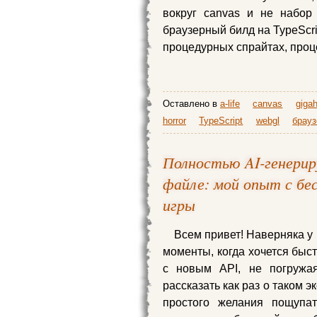
вокруг canvas и не набор
браузерный билд на TypeScri
процедурных спрайтах, проце
Оставлено в
a-life
canvas
giga
horror
TypeScript
webgl
брауз
Полностью AI-генерир
файле: мой опыт с бе
игры
Всем привет! Наверняка у 
моменты, когда хочется быст
с новым API, не погружая
рассказать как раз о таком 
простого желания пощупат