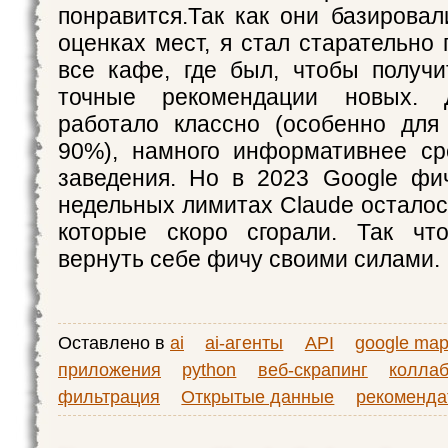
понравится.Так как они базирова
оценках мест, я стал старательно
все кафе, где был, чтобы получ
точные рекомендации новых.
работало классно (особенно для
90%), намного информативнее ср
заведения. Но в 2023 Google фи
недельных лимитах Claude осталос
которые скоро сгорали. Так чт
вернуть себе фичу своими силами.
Оставлено в
ai
ai-агенты
API
google ma
приложения
python
веб-скрапинг
колла
фильтрация
Открытые данные
рекоменда