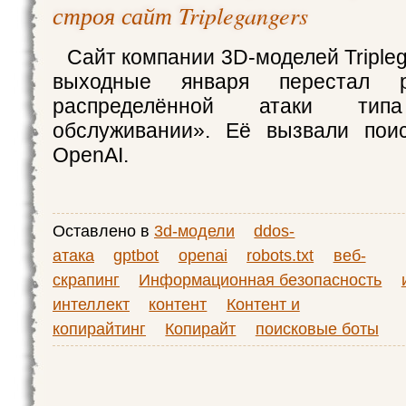
строя сайт Triplegangers
Сайт компании 3D-моделей Triple
выходные января перестал р
распределённой атаки ти
обслуживании». Её вызвали пои
OpenAI.
Оставлено в
3d-модели
ddos-
атака
gptbot
openai
robots.txt
веб-
скрапинг
Информационная безопасность
интеллект
контент
Контент и
копирайтинг
Копирайт
поисковые боты