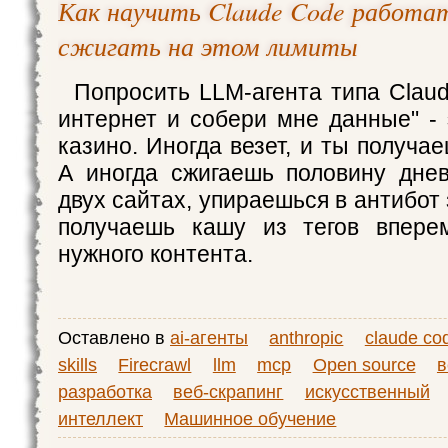
Как научить Claude Code работат
сжигать на этом лимиты
Попросить LLM-агента типа Claud
интернет и собери мне данные" - 
казино. Иногда везет, и ты получае
А иногда сжигаешь половину дне
двух сайтах, упираешься в антибот 
получаешь кашу из тегов впере
нужного контента.
Оставлено в
ai-агенты
anthropic
claude co
skills
Firecrawl
llm
mcp
Open source
в
разработка
веб-скрапинг
искусственный
интеллект
Машинное обучение