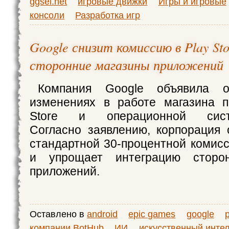
ggsel.net
игровые движки
Игры и игровые
консоли
Разработка игр
Google снизит комиссию в Play St
сторонние магазины приложений
Компания Google объявила о
изменениях в работе магазина п
Store и операционной сист
Согласно заявлению, корпорация 
стандартной 30-процентной комисс
и упрощает интеграцию сторон
приложений.
Оставлено в
android
epic games
google
p
компании BotHub
ИИ
искусственный инте