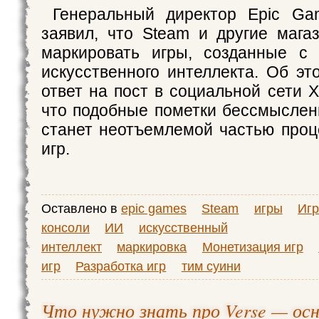
Генеральный директор Epic G
заявил, что Steam и другие маг
маркировать игры, созданные с 
искусственного интеллекта. Об эт
ответ на пост в социальной сети X
что подобные пометки бессмыслен
станет неотъемлемой частью проц
игр.
Оставлено в
epic games
Steam
игры
Игр
консоли
ИИ
искусственный
интеллект
маркировка
Монетизация игр
игр
Разработка игр
тим суини
Что нужно знать про Verse — осн