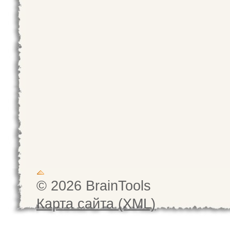
© 2026 BrainTools
Карта сайта (XML)