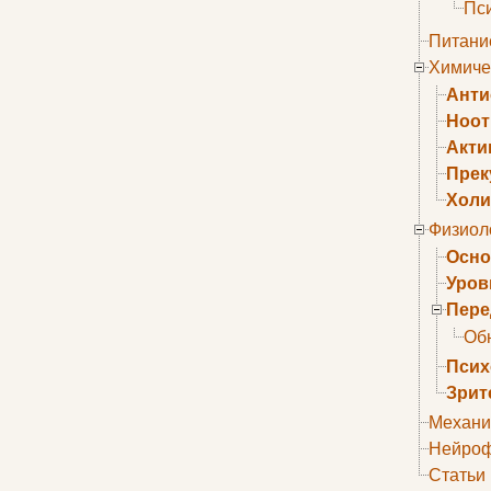
Пс
Питани
Химиче
Анти
Ноо
Акти
Прек
Холи
Физиол
Осно
Уров
Пере
Об
Псих
Зрит
Механи
Нейроф
Статьи