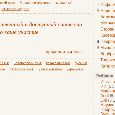
ский язык
Машинное обучение
машинный
Информ
языковые модели
Нервна
Болезн
ственный и доступный синтез на
Методы
Строен
о ваше участие
Кровос
Нейрон
Мышле
продолжить чтение
......
Вообра
Творче
 язык
белорусский язык
казахский язык
русский
Катало
язык
татарский язык
узбекский язык
украинский
Рубрики
Искусс
ИИ
(5 3
Машинн
Ai
(3 80
Llm
(3 1
Научно
Нейрос
Будуще