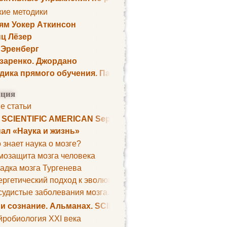
кие методики
ям Уокер Аткинсон
ц Лёзер
 Эренберг
озаренко. Джордано
дика прямого обучения. Пауль Шелли
ция
е статьи
. SCIENTIFIC AMERICAN September 1979
ал «Наука и жизнь»
 знает наука о мозге?
мозащита мозга человека
адка мозга Тургенева
ргетический подход к эволюции мозга
удистые заболевания мозга. Все может начаться с головно
 и сознание. Альманах. SCIENTIFIC AMERICAN
йробиология XXI века