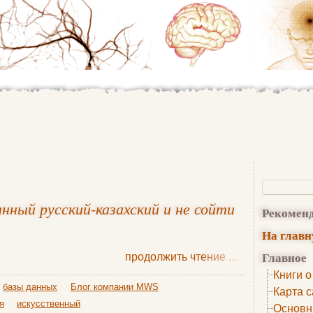
нный русский-казахский и не сойти
Рекомен
На глав
Главное
продолжить чтение
......
Книги о
базы данных
Блог компании MWS
Карта с
я
искусственный
Основн