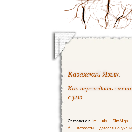
Казахский Язык
.
Как переводить смеша
с ума
Оставлено в
llm
nlp
SimAlign
AI
датасеты
датасеты обучени