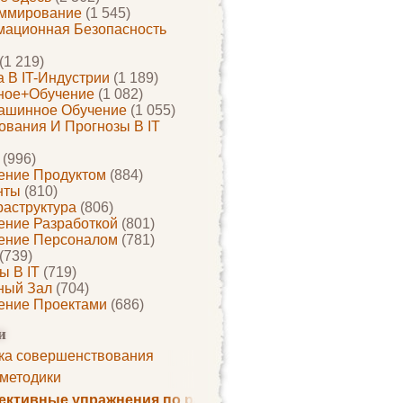
ммирование
(1 545)
ационная Безопасность
(1 219)
 В IT-Индустрии
(1 189)
ное+обучение
(1 082)
ашинное Обучение
(1 055)
ования И Прогнозы В IT
(996)
ение Продуктом
(884)
нты
(810)
раструктура
(806)
ение Разработкой
(801)
ение Персоналом
(781)
(739)
ы В IT
(719)
ный Зал
(704)
ение Проектами
(686)
и
ка совершенствования
 методики
ктивные упражнения по развитию памяти