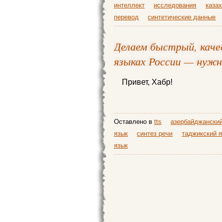
интеллект
исследования
казах
перевод
синтетические данные
Делаем быстрый, каче
языках России — нужн
Привет, Хабр!
Оставлено в
tts
азербайджанский
язык
синтез речи
таджикский 
язык