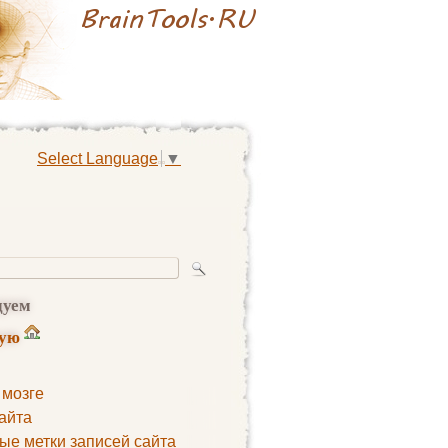
Select Language
▼
дуем
ную
 мозге
айта
ые метки записей сайта