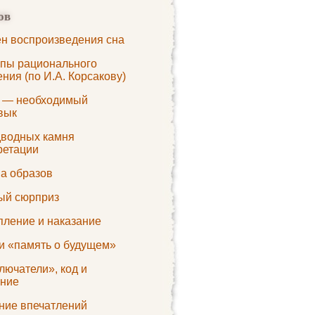
ов
н воспроизведения сна
пы рационального
ния (по И.А. Корсакову)
 — необходимый
вык
дводных камня
ретации
па образов
ый сюрприз
пление и наказание
и «память о будущем»
лючатели», код и
ние
ние впечатлений