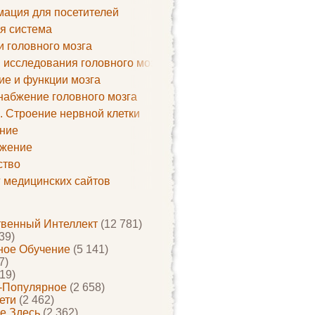
ация для посетителей
я система
и головного мозга
 исследования головного мозга
ие и функции мозга
набжение головного мозга
. Строение нервной клетки
ние
жение
ство
г медицинских сайтов
твенный Интеллект
(12 781)
39)
ое Обучение
(5 141)
7)
19)
-Популярное
(2 658)
ети
(2 462)
е Здесь
(2 362)