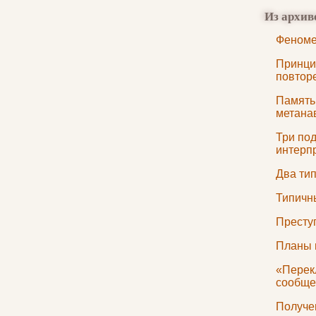
Из архив
Феноме
Принци
повторе
Память
метана
Три по
интерп
Два ти
Типичн
Престу
Планы 
«Перек
сообще
Получе