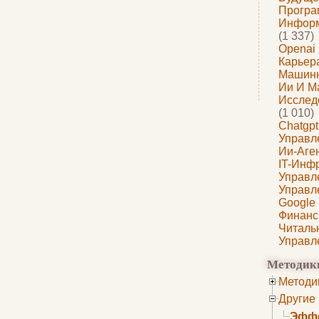
Програ
Информ
(1 337)
Openai
Карьера
Машин
Ии И М
Исслед
(1 010)
Chatgpt
Управл
Ии-Аге
IT-Инф
Управл
Управл
Google
Финанс
Читаль
Управл
Методик
Методи
Другие
Эффе