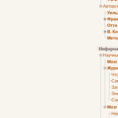
Авторс
Уиль
Фран
Отто
В. К
Мето
Информа
Научны
Мозг
Журн
Что
Са
Заг
Эне
Сос
Мозг
Не