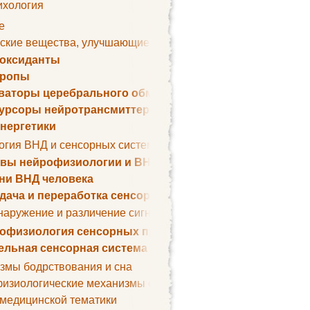
ихология
е
ские вещества, улучшающие умственные способности
оксиданты
тропы
ваторы церебрального обмена веществ
урсоры нейротрансмиттеров
нергетики
огия ВНД и сенсорных систем
вы нейрофизиологии и ВНД
ни ВНД человека
дача и переработка сенсорных сигналов
наружение и различение сигналов. Сенсорная рецепция
офизиология сенсорных процессов
ельная сенсорная система
змы бодрствования и сна
изиологические механизмы сна
 медицинской тематики