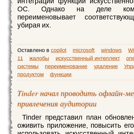
интеграции функций искусственно
ОС. Однако на деле комп
переименовывает соответствую
убирая их.
Оставлено в
copilot
microsoft
windows
W
11
жалобы
искусственный интеллект
оп
системы
переименование
удаление
Упр
продуктом
функции
Tinder начал проводить офлайн-м
привлечения аудитории
Tinder представил план обновле
оживить приложение, повысить его
использовать искусственный инте