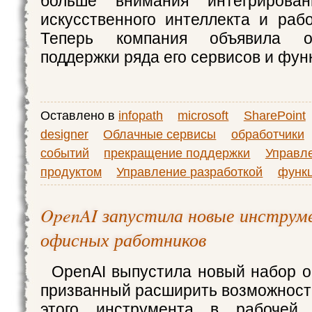
больше внимания интегрирова
искусственного интеллекта и раб
Теперь компания объявила о
поддержки ряда его сервисов и фун
Оставлено в
infopath
microsoft
SharePoint
designer
Облачные сервисы
обработчики
событий
прекращение поддержки
Управл
продуктом
Управление разработкой
функ
OpenAI запустила новые инструм
офисных работников
OpenAI выпустила новый набор о
призванный расширить возможност
этого инструмента в рабочей 