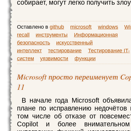
собирает, могут легко получить зл
Оставлено в
github
microsoft
windows
Wi
recall
инструменты
Информационная
безопасность
искусственный
интеллект
тестирование
Тестирование IT-
систем
уязвимости
функции
Microsoft просто переименует Cop
11
В начале года Microsoft объяви
плане по исправлению недочётов 
том числе об отказе от повсемес
Copilot и более внимательно