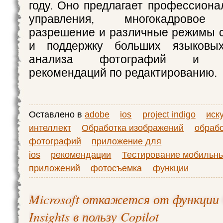
году. Оно предлагает профессион
управления, многокадровое 
разрешение и различные режимы с
и поддержку больших языковы
анализа фотографий и пр
рекомендаций по редактированию.
Оставлено в
adobe
ios
project indigo
иск
интеллект
Обработка изображений
обраб
фотографий
приложение для
ios
рекомендации
Тестирование мобильн
приложений
фотосъемка
функции
Microsoft откажется от функции 
Insights в пользу Copilot