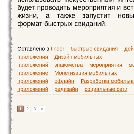
будет проводить мероприятия и вс
жизни, а также запустит новы
формат быстрых свиданий.
Оставлено в
tinder
быстрые свидания
дей
приложения
Дизайн мобильных
приложений
знакомства
мероприятия
м
приложение
Монетизация мобильных
приложений
офлайн
Разработка мобильн
приложений
редизайн
социальные сети
1
2
3
»