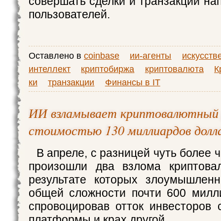
совершать сделки и транзакции на
пользователей.
Оставлено в
coinbase
ии-агенты
искусств
интеллект
криптобиржа
криптовалюта
К
ки
транзакции
Финансы в IT
ИИ взламывает криптовалютный
стоимостью 130 миллиардов долл
В апреле, с разницей чуть более ч
произошли два взлома криптова
результате которых злоумышленн
общей сложности почти 600 милл
спровоцировав отток инвесторов 
платформы и крах другой.