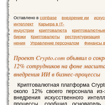
Оставлено в
coinbase
внедрение ии
иску
интеллект
Карьера в IT-
индустрии
криптовалюта
криптовалютны
биржи
Криптовалюты
реструктуризация
нения
Управление персоналом
Финансы в
Проект Crypto.com объявил о сок
12% сотрудников на фоне масшт
внедрения ИИ в бизнес-процессы
Криптовалютная платформа Crypt
около 12% своего персонала из-
внедрения искусственного интел
процессы, сообщил основатель