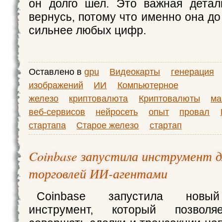
он долго шел. Это важная детал
вернусь, потому что именно она до
сильнее любых цифр.
Оставлено в
gpu
Видеокарты
генерация
изображений
ИИ
Компьютерное
железо
криптовалюта
Криптовалюты
ма
веб-сервисов
нейросеть
опыт
провал
стартапа
Старое железо
стартап
Coinbase запустила инструмент д
торговлей ИИ-агентами
Coinbase запустила новы
инструмент, который позволя