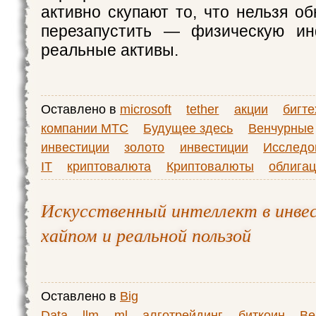
активно скупают то, что нельзя о
перезапустить — физическую ин
реальные активы.
Оставлено в
microsoft
tether
акции
бигте
компании МТС
Будущее здесь
Венчурные
инвестиции
золото
инвестиции
Исследо
IT
криптовалюта
Криптовалюты
облига
Искусственный интеллект в инве
хайпом и реальной пользой
Оставлено в
Big
Data
llm
ml
алготрейдинг
биткоин
Ве