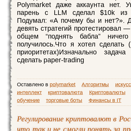
Polymarket даже аккаунта нет. У
парень с LLM сделал $10k из 
Подумал: «А почему бы и нет?». Д
девять стратегий протестировал —
общем “поднять бабла” ничег
получилось.Что я хотел сделать 
приоритетах)Изначально задача
сделать paper-trading
Оставлено в
polymarket
Алгоритмы
искус
интеллект
криптовалюта
Криптовалюты
обучение
торговые боты
Финансы в IT
Регулирование криптовалют в Рос
что так и не смогли понять за п