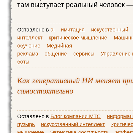
там выступает реальный человек —
Оставлено в
ai
имитация
искусственный
интеллект
критическое мышление
Машин
обучение
Медийная
реклама
общение
сервисы
Управление 
боты
Как генеративный ИИ меняет пр
самостоятельно
Оставлено в
Блог компании МТС
информац
пузырь
искусственный интеллект
критиче
мышление
Эвристика доступности
эффект