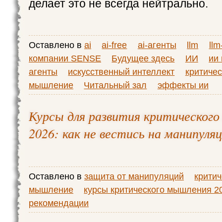
делает это не всегда нейтрально.
Оставлено в
ai
ai-free
ai-агенты
llm
ll
компании SENSE
Будущее здесь
ИИ
ии
агенты
искусственный интеллект
критичес
мышление
Читальный зал
эффекты ии
Курсы для развития критическог
2026: как не вестись на манипуля
Оставлено в
защита от манипуляций
крити
мышление
курсы критического мышления 2
рекомендации