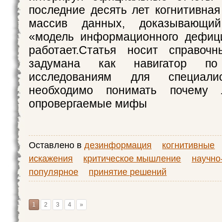
последние десять лет когнитивная
массив данных, доказывающий:
«модель информационного дефиц
работает.​Статья носит справоч
задумана как навигатор по
исследованиям для специали
необходимо понимать почему
опровергаемые мифы
Оставлено в
дезинформация
когнитивные
искажения
критическое мышление
научно
популярное
принятие решений
1
2
3
4
»