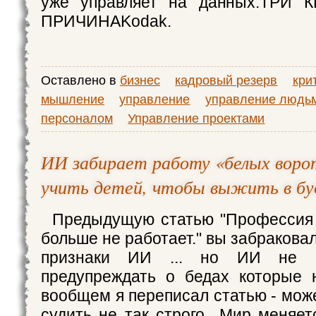
уже управляет на данных.ТРИ
ПРИЧИНАKodak.
Оставлено в
бизнес
кадровый резерв
кри
мышление
управление
управление людь
персоналом
Управление проектами
ИИ забирает работу «белых воро
учить детей, чтобы выжить в б
Предыдущую статью "Профессия 
больше не работает." вы забраковал
признаки ИИ ... но ИИ не 
предупреждать о бедах которые на
вообщем я переписал статью - мож
судить не так строго Мир меняет