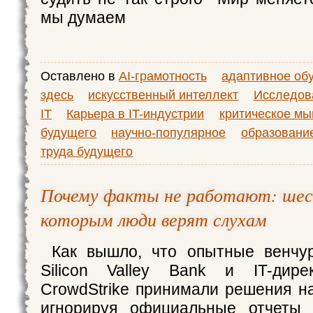
мы думаем
Оставлено в
AI-грамотность
адаптивное об
здесь
искусственный интеллект
Исследова
IT
Карьера в IT-индустрии
критическое м
будущего
научно-популярное
образовани
труда будущего
Почему факты не работают: шест
которым люди верят слухам
Как вышло, что опытные венчу
Silicon Valley Bank и IT-дире
CrowdStrike принимали решения на
игнорируя официальные отчеты