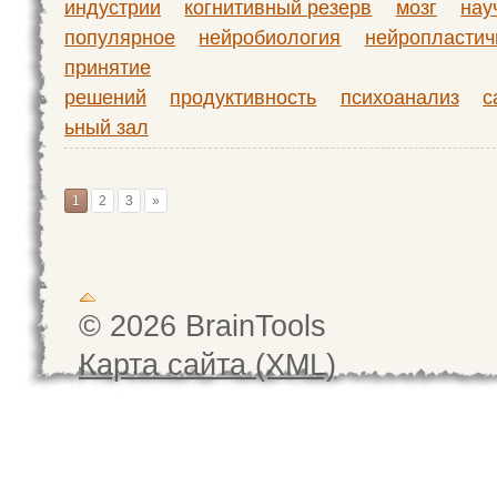
индустрии
когнитивный резерв
мозг
нау
популярное
нейробиология
нейропластич
принятие
решений
продуктивность
психоанализ
с
ьный зал
1
2
3
»
© 2026 BrainTools
Карта сайта (XML)