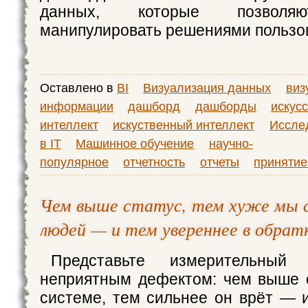
данных, которые позволя
манипулировать решениями пользо
Оставлено в
BI
Визуализация данных
виз
информации
дашборд
дашборды
искус
интеллект
искуственный интеллект
Иссле
в IT
Машинное обучение
научно-
популярное
отчетность
отчеты
принятие
Чем выше статус, тем хуже мы 
людей — и тем увереннее в обрат
Представьте измерительный
неприятным дефектом: чем выше 
системе, тем сильнее он врёт — 