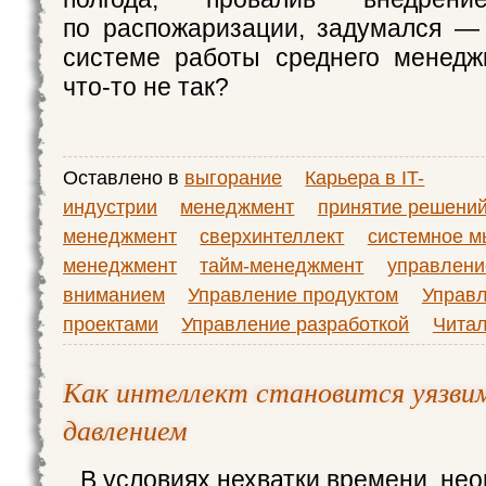
по распожаризации, задумался —
системе работы среднего менедж
что‑то не так?
Оставлено в
выгорание
Карьера в IT-
индустрии
менеджмент
принятие решени
менеджмент
сверхинтеллект
системное 
менеджмент
тайм-менеджмент
управлени
вниманием
Управление продуктом
Управ
проектами
Управление разработкой
Читал
Как интеллект становится уязви
давлением
В условиях нехватки времени, не