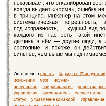
показывает, что откалиброван вер
всегда выдаёт «норма», ошибка не
в принципе. Инженер на этом мес
систематическая погрешность, з
под исправность, — худший вид пол
каждого из нас есть такой инст
датчика в нём — другие люди, а
состояние. И похоже, он действи
сильнее, чем выше мы поднимаемс
Оставлено в
власть
Карьера в IT-индустрии
искажения
мозг
научно-
популярное
нейробиология
принятие реш
управления
руководитель
слепое пятно
статус
управление командой
Управление
персоналом
эмпатия