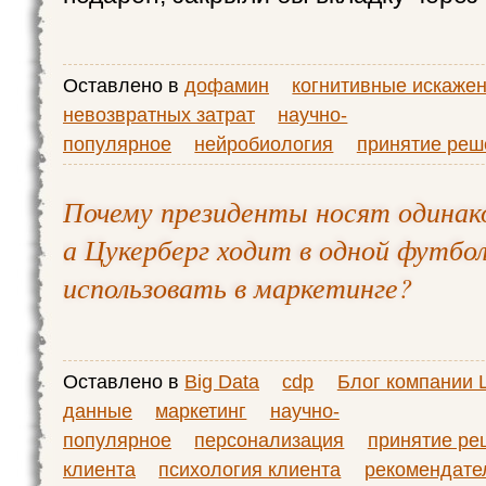
Оставлено в
дофамин
когнитивные искаже
невозвратных затрат
научно-
популярное
нейробиология
принятие реш
Почему президенты носят одина
а Цукерберг ходит в одной футбол
использовать в маркетинге?
Оставлено в
Big Data
cdp
Блог компании
данные
маркетинг
научно-
популярное
персонализация
принятие ре
клиента
психология клиента
рекомендате