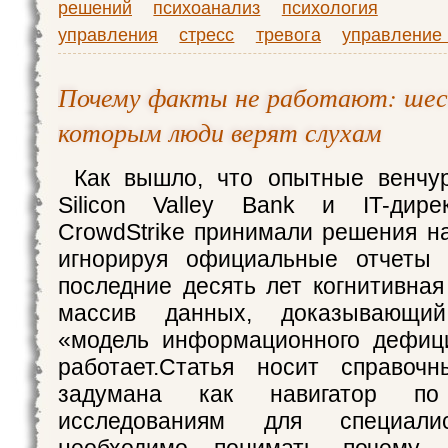
решений
психоанализ
психология
управления
стресс
тревога
управление
Почему факты не работают: шест
которым люди верят слухам
Как вышло, что опытные венчу
Silicon Valley Bank и IT-дире
CrowdStrike принимали решения на
игнорируя официальные отчеты
последние десять лет когнитивная
массив данных, доказывающий:
«модель информационного дефиц
работает.​Статья носит справоч
задумана как навигатор по
исследованиям для специали