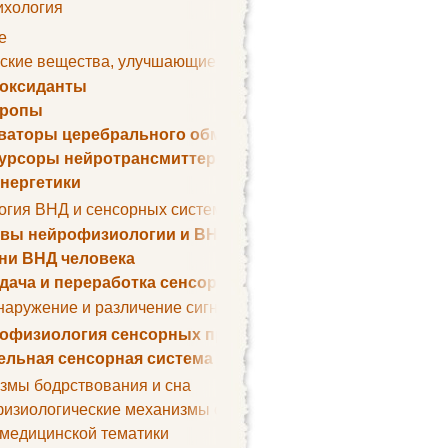
ихология
е
ские вещества, улучшающие умственные способности
оксиданты
тропы
ваторы церебрального обмена веществ
урсоры нейротрансмиттеров
нергетики
огия ВНД и сенсорных систем
вы нейрофизиологии и ВНД
ни ВНД человека
дача и переработка сенсорных сигналов
наружение и различение сигналов. Сенсорная рецепция
офизиология сенсорных процессов
ельная сенсорная система
змы бодрствования и сна
изиологические механизмы сна
 медицинской тематики