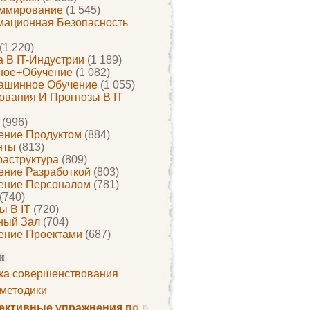
ммирование
(1 545)
ационная Безопасность
(1 220)
 В IT-Индустрии
(1 189)
ное+обучение
(1 082)
ашинное Обучение
(1 055)
ования И Прогнозы В IT
(996)
ение Продуктом
(884)
нты
(813)
раструктура
(809)
ение Разработкой
(803)
ение Персоналом
(781)
(740)
ы В IT
(720)
ный Зал
(704)
ение Проектами
(687)
и
ка совершенствования
 методики
ктивные упражнения по развитию памяти