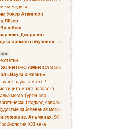
кие методики
ям Уокер Аткинсон
ц Лёзер
 Эренберг
озаренко. Джордано
дика прямого обучения. Пауль Шелли
ция
е статьи
. SCIENTIFIC AMERICAN September 1979
ал «Наука и жизнь»
 знает наука о мозге?
мозащита мозга человека
адка мозга Тургенева
ргетический подход к эволюции мозга
удистые заболевания мозга. Все может начаться с головно
 и сознание. Альманах. SCIENTIFIC AMERICAN
йробиология XXI века