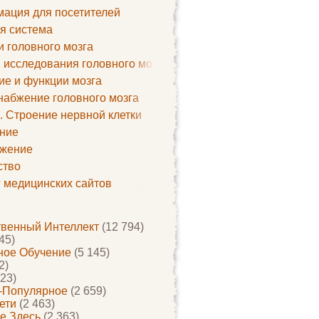
ация для посетителей
я система
и головного мозга
 исследования головного мозга
ие и функции мозга
набжение головного мозга
. Строение нервной клетки
ние
жение
ство
г медицинских сайтов
твенный Интеллект
(12 794)
45)
ое Обучение
(5 145)
2)
23)
-Популярное
(2 659)
ети
(2 463)
е Здесь
(2 363)