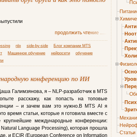
Пс
Питани
Химиче
выпустили
Анти
продолжить чтение
......
Ноо
Акти
essing
nlp
side-by-side
Блог компании MTS
Прек
т
Машинное обучение
нейросети
обучение
Холи
ли
Физиол
Осно
ународную конференцию по ИИ
Уров
Пере
 Даша Галимзянова, я – NLP-разработчик в MTS
Об
пыте расскажу, как попасть на топовые
Псих
нции – и зачем вам это нужно.В MTS AI я
Зрит
это время статьи, которые я готовила вместе с
Механи
е крупнейшие международные конференции:
Нейроф
 Natural Language Processing), которая прошла
Статьи
де, и ECIR (European Conference on Information