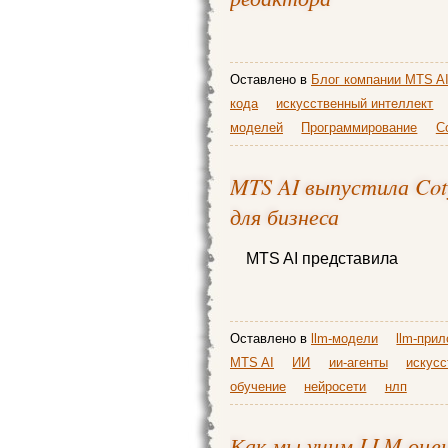
Оставлено в
Блог компании MTS A
кода
искусственный интеллект
моделей
Программирование
С
MTS AI выпустила Cot
для бизнеса
MTS AI представила
Оставлено в
llm-модели
llm-при
MTS AI
ИИ
ии-агенты
искусс
обучение
нейросети
нлп
Как мы учим LLM оцен