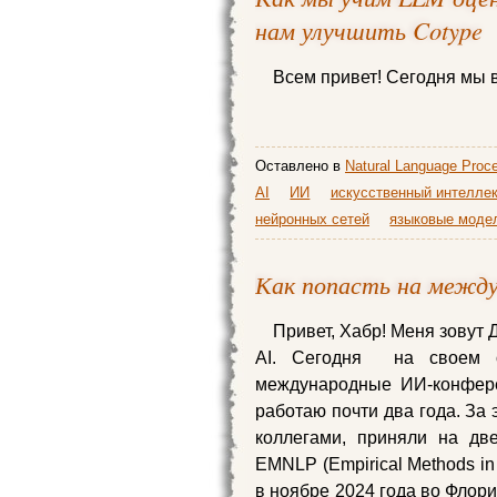
нам улучшить Cotype
Всем привет! Сегодня мы 
Оставлено в
Natural Language Proc
AI
ИИ
искусственный интеллек
нейронных сетей
языковые моде
Как попасть на межд
Привет, Хабр! Меня зовут
AI. Сегодня на своем о
международные ИИ-конфере
работаю почти два года. За 
коллегами, приняли на дв
EMNLP (Empirical Methods in
в ноябре 2024 года во Флори