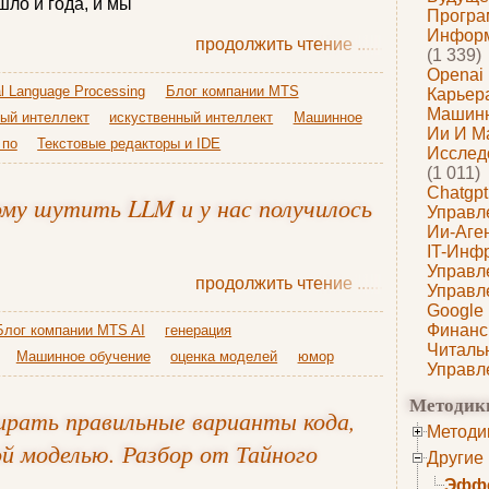
шло и года, и мы
Програ
Информ
продолжить чтение
......
(1 339)
Openai
al Language Processing
Блог компании MTS
Карьера
Машин
ый интеллект
искуственный интеллект
Машинное
Ии И М
 по
Текстовые редакторы и IDE
Исслед
(1 011)
Chatgpt
ому шутить LLM и у нас получилось
Управл
Ии-Аге
IT-Инф
Управл
продолжить чтение
......
Управл
Google
Финанс
Блог компании MTS AI
генерация
Читаль
Машинное обучение
оценка моделей
юмор
Управл
Методик
рать правильные варианты кода,
Методи
ой моделью. Разбор от Тайного
Другие
Эффе