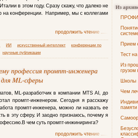
 Италии в этом году. Сразу скажу, что далеко не
Из архив
ор на конференции. Например, мы с коллегами
ПРОФИ
Поняти
продолжить чтение
......
систем
Прием 
I
ИИ
искусственный интеллект
конференции по
научные публикации
Тест н
Из прош
чему профессия промпт-инженера
грузом
 для ML-сферы
Школы 
Чем ле
атов, ML-разработчик в компании MTS AI, до
ботал промпт-инженером. Сегодня я расскажу
Индиви
памяти 
 работа промпт-инженера, можно ли назвать ее
ть в эту сферу. И заодно признаюсь, почему я
Самоор
рофессию.В чем суть промпт-инжиниринга?
Безусл
продолжить чтение
......
класси