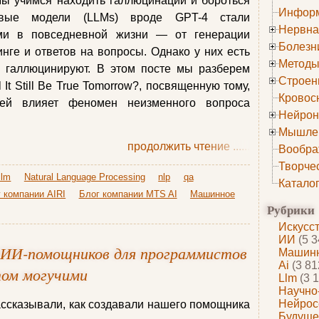
Мы учимся находить галлюцинации и бороться
Информ
вые модели (LLMs) вроде GPT-4 стали
Нервна
ми в повседневной жизни — от генерации
Болезн
инге и ответов на вопросы. Однако у них есть
Методы
о галлюцинируют. В этом посте мы разберем
Строен
It Still Be True Tomorrow?, посвященную тому,
Кровос
лей влияет феномен неизменного вопроса
Нейрон
Мышле
продолжить чтение
......
Вообра
Творче
llm
Natural Language Processing
nlp
qa
Катало
 компании AIRI
Блог компании MTS AI
Машинное
Рубрики
Искусс
ИИ
(5 3
 ИИ-помощников для программистов
Машинн
Ai
(3 81
том могучими
Llm
(3 1
Научно
Нейрос
ссказывали, как создавали нашего помощника
Будуще