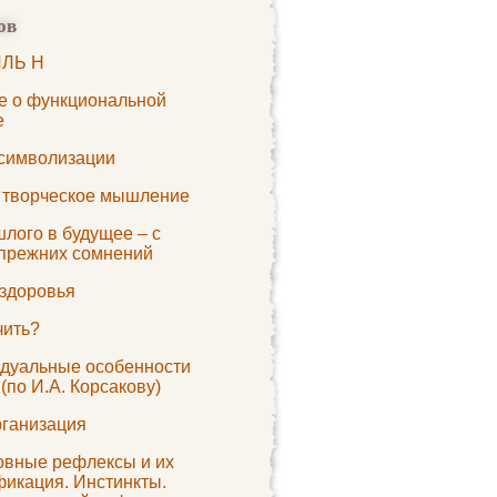
ов
ЛЬ H
е о функциональной
е
символизации
а творческое мышление
лого в будущее – с
 прежних сомнений
здоровья
чить?
дуальные особенности
(по И.А. Корсакову)
ганизация
овные рефлексы и их
фикация. Инстинкты.