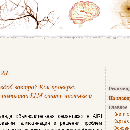
 AI
.
вдой завтра? Как проверка
Рекомен
 помогает LLM стать честнее и
На глав
Главное
Книги о
манде «Вычислительная семантика» в AIRI
Карта с
довании галлюцинаций и решении проблем
Основн