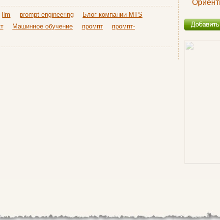
Ориент
llm
prompt-engineering
Блог компании MTS
т
Машинное обучение
промпт
промпт-