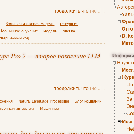
Авторс
продолжить чтение
......
Уиль
Фран
I
большая языковая модель
генерация
Отто
Машинное обучение
модель
оценка
В. К
овершенный код
Мето
ype Pro 2 — второе поколение LLM
Информа
Научны
Мозг
Журн
Что
продолжить чтение
......
Са
Заг
ложения
Natural Language Processing
Блог компании
Эне
твенный интеллект
Машинное
Сос
Мозг
Не
ивать друг друга и как это помогло