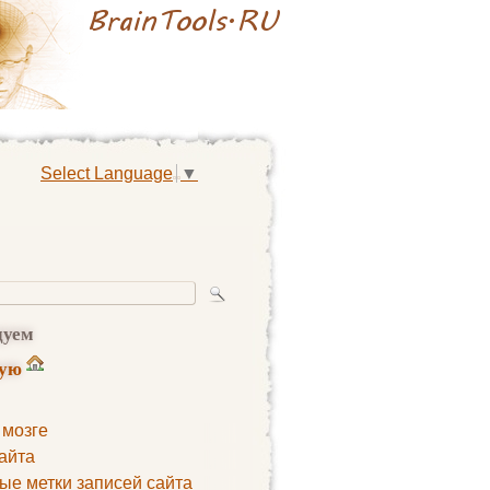
Select Language
▼
дуем
ную
 мозге
айта
ые метки записей сайта