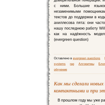
доверительной генерации. 
с ними. Большие языко
незаменимыми помощника
текстов до поддержки в код
ахиллесова пята: они част
нашу последнюю работу Will 
как на надёжность моде
(evergreen question)
Оставлено в
evergreen questions
systems
rag
Алгоритмы
Блог
обучение
Как мы сделали новых
компактными и при э
В прошлом году мы уже ра