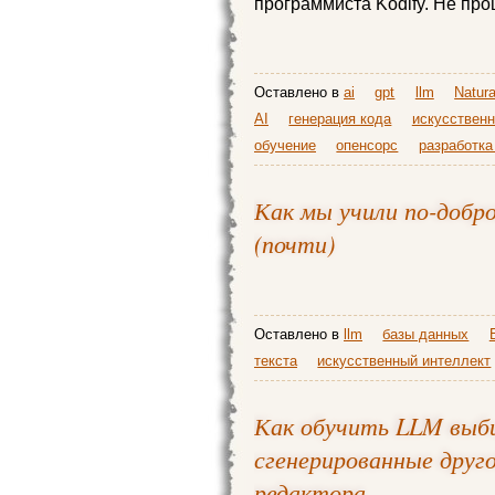
программиста Kodify. Не про
Оставлено в
ai
gpt
llm
Natur
AI
генерация кода
искусственн
обучение
опенсорс
разработка
Как мы учили по-добр
(почти)
Оставлено в
llm
базы данных
текста
искусственный интеллект
Как обучить LLM выби
сгенерированные друг
редактора