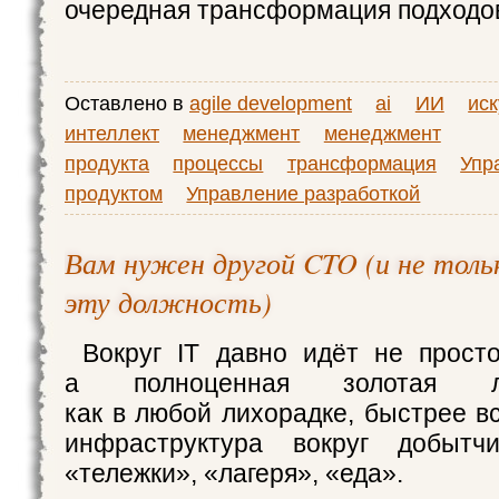
очередная трансформация подходов
Оставлено в
agile development
ai
ИИ
ис
интеллект
менеджмент
менеджмент
продукта
процессы
трансформация
Упр
продуктом
Управление разработкой
Вам нужен другой CTO (и не толь
эту должность)
Вокруг IT давно идёт не прост
а полноценная золотая л
как в любой лихорадке, быстрее в
инфраструктура вокруг добытчи
«тележки», «лагеря», «еда».