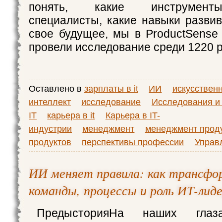
понять, какие инструмент
специалисты, какие навыки развив
свое будущее, мы в ProductSense
провели исследование среди 1220 
Оставлено в
зарплаты в it
ИИ
искусствен
интеллект
исследование
Исследования и 
IT
карьера в it
Карьера в IT-
индустрии
менеджмент
менеджмент прод
продуктов
перспективы профессии
Управ
ИИ меняет правила: как трансф
команды, процессы и роль ИТ-лид
ПредысторияНа наших глаза