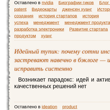
Оставлено в
nvidia
Биографии гиков
Блог
patent
Видеокарты
дженсен хуанг
Истор
создания
история стартапов
история
успеха
менеджмент
менеджмент продукт
разработка электроники
Развитие стартапа
продуктом
хуанг
Идейный тупик: почему сотни ин
застревают навечно в бэклоге — и
исправить системно
Возникает парадокс: идей и акти
качественных решений нет
Оставлено в
ideation
product