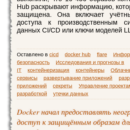
Hub раскрывают информацию, кото
защищена. Она включает учётн
доступа к производственным с
данных CI/CD или ключи моделей L
Оставлено в
cicd
docker hub
flare
Инфор
безопасность
Исследования и прогнозы в
IT
контейнеризация
контейнеры
Облачн
сервисы
развертывание приложений
разр
приложений
секреты
Управление проекта
разработкой
утечки данных
Docker начал предоставлять неог
доступ к защищённым образам дл