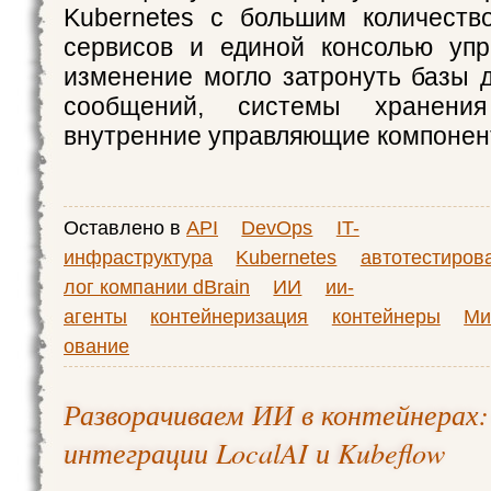
Kubernetes с большим количеств
сервисов и единой консолью упр
изменение могло затронуть базы 
сообщений, системы хранени
внутренние управляющие компоне
Оставлено в
API
DevOps
IT-
инфраструктура
Kubernetes
автотестиров
лог компании dBrain
ИИ
ии-
агенты
контейнеризация
контейнеры
Ми
ование
Разворачиваем ИИ в контейнерах
интеграции LocalAI и Kubeflow