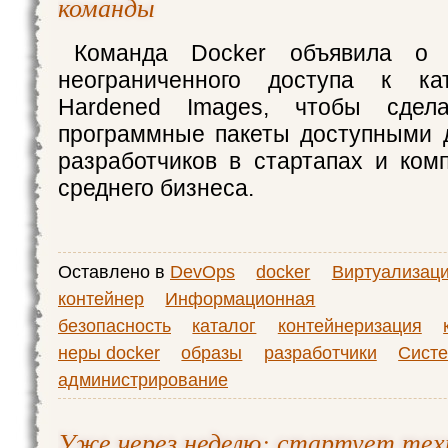
команды
Команда Docker объявила о п
неограниченного доступа к ка
Hardened Images, чтобы сдела
программные пакеты доступными 
разработчиков в стартапах и ком
среднего бизнеса.
Оставлено в
DevOps
docker
Виртуализац
контейнер
Информационная
безопасность
каталог
контейнеризация
неры docker
образы
разработчики
Сист
администрирование
Уже через неделю: стартует тех