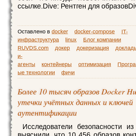
ссылке.Dive: Рентген для образовDi
Оставлено в
docker
docker-compose
IT-
инфраструктура
linux
Блог компании
RUVDS.com
докер
докеризация
доклад
и-
агенты
контейнеры
оптимизация
Прогр
ые технологии
фичи
Более 10 тысяч образов Docker 
утечки учётных данных и ключей
аутентификации
Исследователи безопасности из
выяснили, что 10 456 образов кон