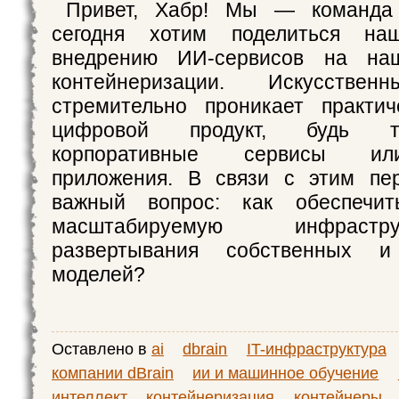
Привет, Хабр! Мы — команда d
сегодня хотим поделиться н
внедрению ИИ-сервисов на на
контейнеризации. Искусствен
стремительно проникает практи
цифровой продукт, будь т
корпоративные сервисы ил
приложения. В связи с этим пе
важный вопрос: как обеспечи
масштабируемую инфраст
развертывания собственных 
моделей?
Оставлено в
ai
dbrain
IT-инфраструктура
компании dBrain
ии и машинное обучение
интеллект
контейнеризация
контейнеры