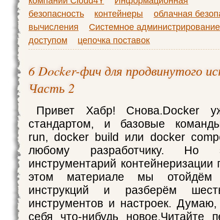
компании Cloud4Y
Информационная
безопасность
контейнеры
облачная безоп
вычисления
Системное администрировани
доступом
цепочка поставок
6 Docker-фич для продвинутого ис
Часть 2
Привет Хабр! Снова.Docker у
стандартом, и базовые команд
run, docker build или docker com
любому разработчику. Но 
инструментарий контейнеризации г
этом материале мы отойдём 
инструкций и разберём шест
инструментов и настроек. Думаю,
себя что-нибудь новое.Читайте 